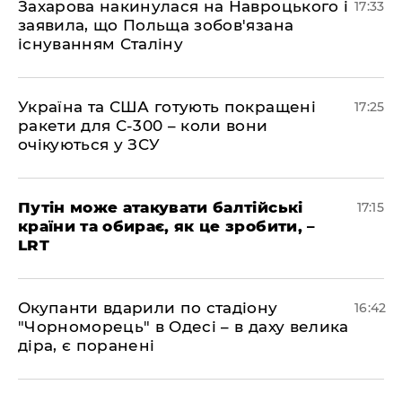
​Захарова накинулася на Навроцького і
17:33
заявила, що Польща зобов'язана
існуванням Сталіну
​Україна та США готують покращені
17:25
ракети для С-300 – коли вони
очікуються у ЗСУ
​Путін може атакувати балтійські
17:15
країни та обирає, як це зробити, –
LRT
​Окупанти вдарили по стадіону
16:42
"Чорноморець" в Одесі – в даху велика
діра, є поранені