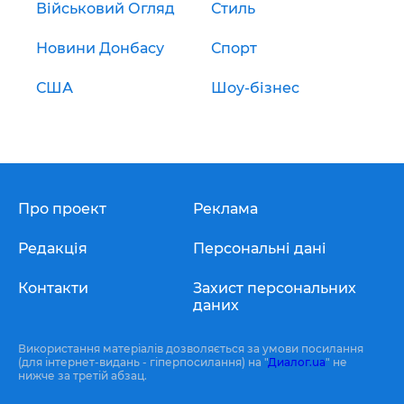
Військовий Огляд
Стиль
Новини Донбасу
Спорт
США
Шоу-бізнес
Про проект
Реклама
Редакція
Персональні дані
Контакти
Захист персональних
даних
Використання матеріалів дозволяється за умови посилання
(для інтернет-видань - гіперпосилання) на "
Диалог.ua
" не
нижче за третій абзац.