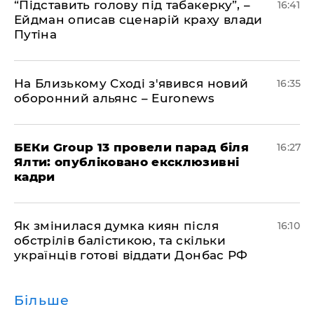
​“Підставить голову під табакерку”, –
16:41
Ейдман описав сценарій краху влади
Путіна
На Близькому Сході з'явився новий
16:35
оборонний альянс – Euronews
БЕКи Group 13 провели парад біля
16:27
Ялти: опубліковано ексклюзивні
кадри
Як змінилася думка киян після
16:10
обстрілів балістикою, та скільки
українців готові віддати Донбас РФ
Більше