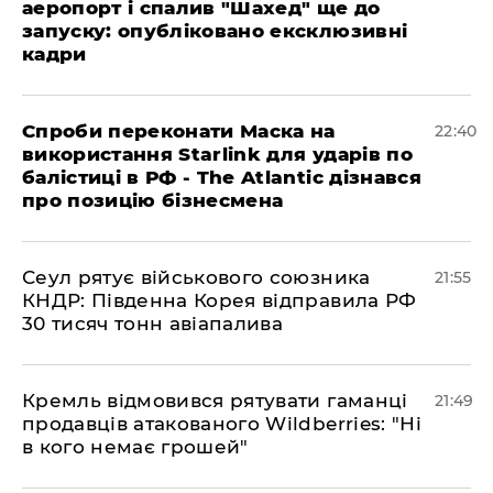
аеропорт і спалив "Шахед" ще до
запуску: опубліковано ексклюзивні
кадри
​Спроби переконати Маска на
22:40
використання Starlink для ударів по
балістиці в РФ - The Atlantic дізнався
про позицію бізнесмена
​Сеул рятує військового союзника
21:55
КНДР: Південна Корея відправила РФ
30 тисяч тонн авіапалива
​Кремль відмовився рятувати гаманці
21:49
продавців атакованого Wildberries: "Ні
в кого немає грошей"