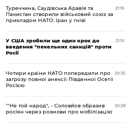
​Туреччина, Саудівська Аравія та
21:19
Пакистан створили військовий союз за
прикладом НАТО: Іран у гніві
​У США зробили ще один крок до
21:15
введення "пекельних санкцій" проти
Росії
​Чотири країни НАТО попередили про
20:35
загрозу повної анексії Південної Осетії
Росією
​'"Не той народ", - Соловйов образив
20:28
росіян через розмови про мобілізацію