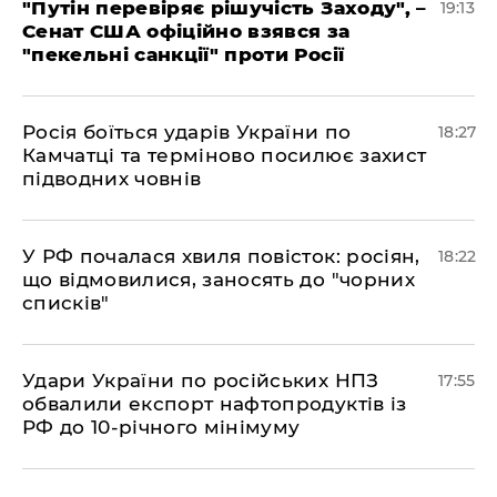
​"Путін перевіряє рішучість Заходу", –
19:13
Сенат США офіційно взявся за
"пекельні санкції" проти Росії
​Росія боїться ударів України по
18:27
Камчатці та терміново посилює захист
підводних човнів
​У РФ почалася хвиля повісток: росіян,
18:22
що відмовилися, заносять до "чорних
списків"
​Удари України по російських НПЗ
17:55
обвалили експорт нафтопродуктів із
РФ до 10-річного мінімуму