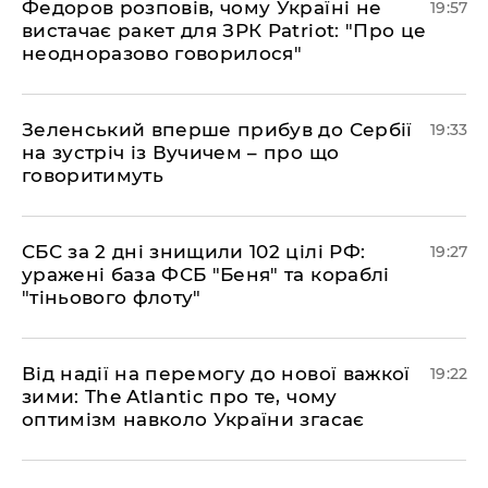
​Федоров розповів, чому Україні не
19:57
вистачає ракет для ЗРК Patriot: "Про це
неодноразово говорилося"
​Зеленський вперше прибув до Сербії
19:33
на зустріч із Вучичем – про що
говоритимуть
​СБС за 2 дні знищили 102 цілі РФ:
19:27
уражені база ФСБ "Беня" та кораблі
"тіньового флоту"
​Від надії на перемогу до нової важкої
19:22
зими: The Atlantic про те, чому
оптимізм навколо України згасає