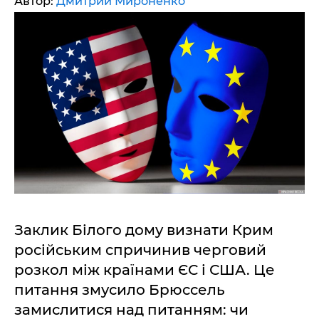
Автор:
Дмитрий Мироненко
Заклик Білого дому визнати Крим
російським спричинив черговий
розкол між країнами ЄС і США. Це
питання змусило Брюссель
замислитися над питанням: чи