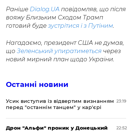
Раніше
Dialog.UA
повідомляв, що після
вояжу Близьким Сходом Трамп
готовий буде
зустрітися і з Путіним
.
Нагадаємо, президент США не думав,
що
Зеленський упиратиметься
через
новий мирний план щодо України.
Останні новини
​Усик виступив із відвертим визнанням
23:19
перед "останнім танцем" у кар'єрі
​Дрон "Альфи" проник у Донецький
22:52