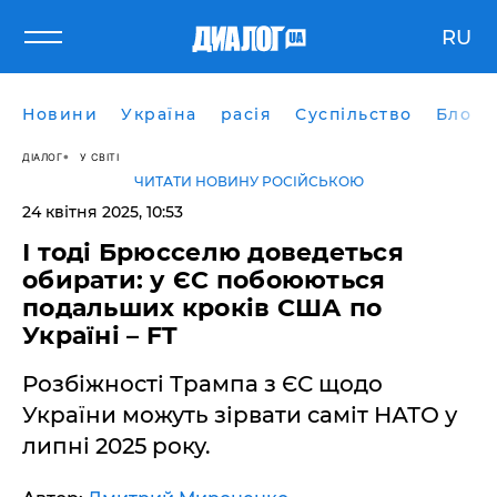
RU
Новини
Україна
расія
Суспільство
Блоги
ДІАЛОГ
У СВІТІ
ЧИТАТИ НОВИНУ РОСІЙСЬКОЮ
24 квітня 2025, 10:53
І тоді Брюсселю доведеться
обирати: у ЄС побоюються
подальших кроків США по
Україні – FT
Розбіжності Трампа з ЄС щодо
України можуть зірвати саміт НАТО у
липні 2025 року.