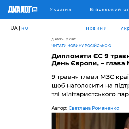
Україна
Військовий о
UA |
RU
Новини
Ук
ДІАЛОГ
У СВІТІ
ЧИТАТИ НОВИНУ РОСІЙСЬКОЮ
Дипломати ЄС 9 травн
День Європи, – глава
9 травня глави МЗС краї
щоб наголосити на підт
тлі мілітаристського пар
Автор:
Светлана Романенко