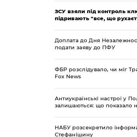
ЗСУ взяли під контроль клю
підривають "все, що рухаєт
Доплата до Дня Незалежност
подати заяву до ПФУ
ФБР розслідувало, чи міг Тр
Fox News
Антиукраїнські настрої у П
залишаються: що показало 
НАБУ розсекретило інформа
Стефанішину