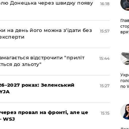
долю Донецька через швидку появу
16:18
Гла
сто
ки на день його можна з'їдати без
15:57
врят
 експерти
амагається відстрочити "приліт
15:44
ться до зльоту"
​Ук
гол
26–2027 роках: Зеленський
15:27
по 
EYJA
 через провал на фронті, але це
15:15
– WSJ