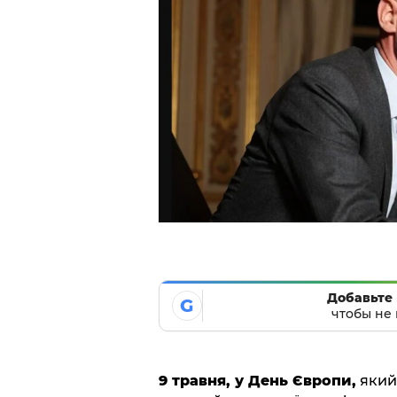
Добавьте 
G
чтобы не 
9 травня, у День Європи,
який