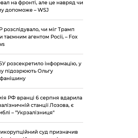
вал на фронті, але це навряд чи
у допоможе – WSJ
 розслідувало, чи міг Трамп
и таємним агентом Росії, – Fox
ws
У розсекретило інформацію, у
у підозрюють Ольгу
ефанішину
ія РФ вранці 6 серпня вдарила
залізничній станції Лозова, є
иблі – "Укрзалізниця"
икорупційний суд призначив