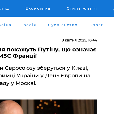
гляд
Економіка
Стиль життя
раїна
расія
Суспільство
Блоги
18 квітня 2025, 10:44
я покажуть Путіну, що означає
 МЗС Франції
н Євросоюзу зберуться у Києві,
римці України у День Європи на
аду у Москві.