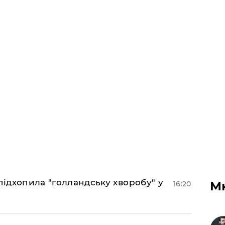
підхопила "голландську хворобу" у
М
16:20