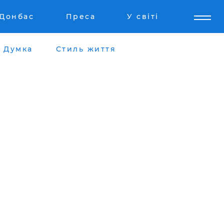
Донбас
Преса
У світі
Думка
Стиль життя