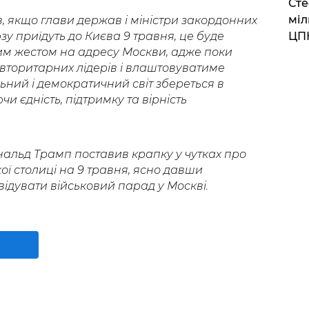
Сте
міл
, якщо глави держав і міністри закордонних
у приїдуть до Києва 9 травня, це буде
ЦП
им жестом на адресу Москви, адже поки
авторитарних лідерів і влаштовуватиме
льний і демократичний світ збереться в
чи єдність, підтримку та вірність
альд Трамп поставив крапку у чутках про
ої столиці на 9 травня, ясно давши
відувати військовий парад у Москві.