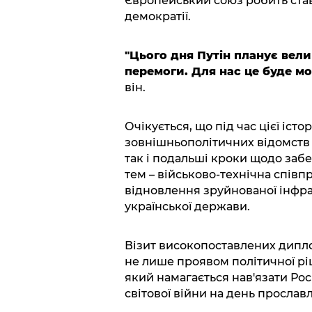
Європейський союз робить став
демократії.
"Цього дня Путін планує вели
перемоги. Для нас це буде мо
він.
Очікується, що під час цієї істо
зовнішньополітичних відомств 
так і подальші кроки щодо заб
тем – військово-технічна спів
відновлення зруйнованої інфра
української держави.
Візит високопоставлених диплом
не лише проявом політичної рі
який намагається нав'язати Ро
світової війни на день прославл