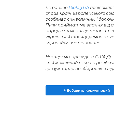
Як раніше
Dialog.UA
повідомляв
справ країн Європейського союз
особливо символічним і болюч
Путін прийматиме вітання від 
парад в оточенні диктаторів, ві
українській столиці, демонструю
європейським цінностям.
Нагадаємо, президент США Дон
свій можливий візит до російськ
зрозуміти, що не збирається від
+ Добавить Комментарий