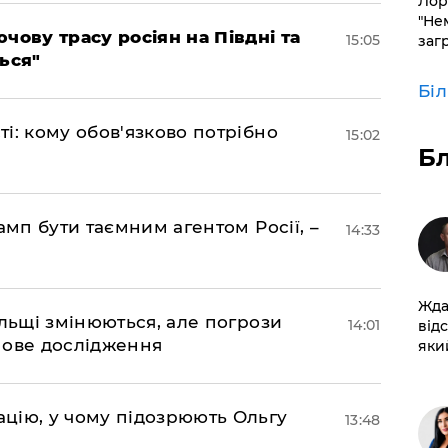
Лор
"Не
чову трасу росіян на Півдні та
15:05
заг
ься"
Бі
і: кому обов'язково потрібно
15:02
Б
амп бути таємним агентом Росії, –
14:33
Жда
ольщі змінюються, але погрози
14:01
від
нове дослідження
який
цію, у чому підозрюють Ольгу
13:48