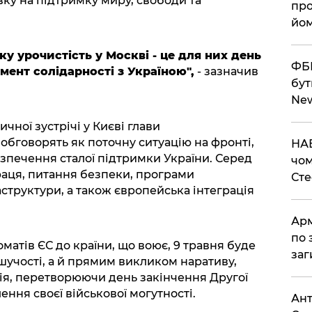
ку на підтримку миру, свободи та
про
йом
ку урочистість у Москві - це для них день
ФБР
мент солідарності з Україною",
- зазначив
бут
Ne
ричної зустрічі у Києві глави
обговорять як поточну ситуацію на фронті,
НАБ
езпечення сталої підтримки України. Серед
чом
праця, питання безпеки, програми
Ст
структури, а також європейська інтеграція
Арм
по 
атів ЄС до країни, що воює, 9 травня буде
заг
шучості, а й прямим викликом наративу,
сія, перетворюючи день закінчення Другої
ення своєї військової могутності.
Ант