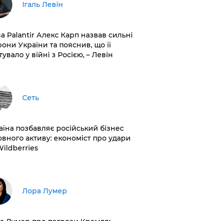
Ігаль Левін
ва Palantir Алекс Карп назвав сильні
рони України та пояснив, що її
увало у війні з Росією, – Левін
Сеть
раїна позбавляє російський бізнес
овного активу: економіст про удари
Wildberries
​Лора Лумер