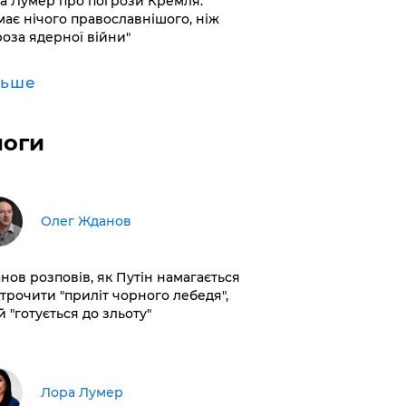
а Лумер про погрози Кремля:
має нічого православнішого, ніж
роза ядерної війни"
льше
логи
Олег Жданов
нов розповів, як Путін намагається
строчити "приліт чорного лебедя",
 "готується до зльоту"
​Лора Лумер