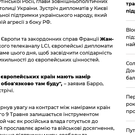
утінської Росії, глави зовнішньополітичних
тра
толиці України. Зустріч дипломатів у Києві
під
ьної підтримки українського народу, який
 агресії з боку РФ.
Blo
під
х Європи та закордонних справ Франції
Жан-
най
кого телеканалу LCI, європейські дипломати
аме цього дня, щоб засвідчити солідарність
ихильності до європейських цінностей.
Сол
Дон
 європейських країн мають намір
бал
Я обов'язково там буду",
– заявив Барро,
трічі.
Пер
рок
рнув увагу на контраст між намірами країн
про
ого 9 Травня залишається інструментом
ой час як російська влада готується до
й прославляє армію та військові досягнення,
Пут