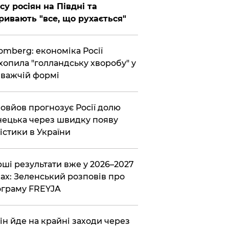
су росіян на Півдні та
ривають "все, що рухається"
omberg: економіка Росії
хопила "голландську хворобу" у
важчій формі
овйов прогнозує Росії долю
ецька через швидку появу
істики в України
ші результати вже у 2026–2027
ах: Зеленський розповів про
граму FREYJA
ін йде на крайні заходи через