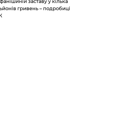
фанішиній заставу у кілька
ьйонів гривень – подробиці
К