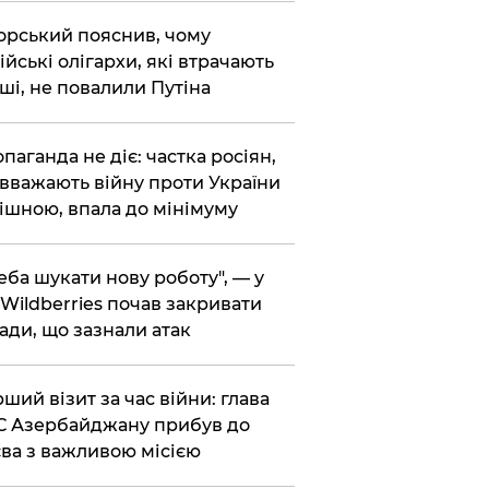
корський пояснив, чому
ійські олігархи, які втрачають
ші, не повалили Путіна
опаганда не діє: частка росіян,
 вважають війну проти України
ішною, впала до мінімуму
реба шукати нову роботу", — у
Wildberries почав закривати
ади, що зазнали атак
рший візит за час війни: глава
 Азербайджану прибув до
ва з важливою місією