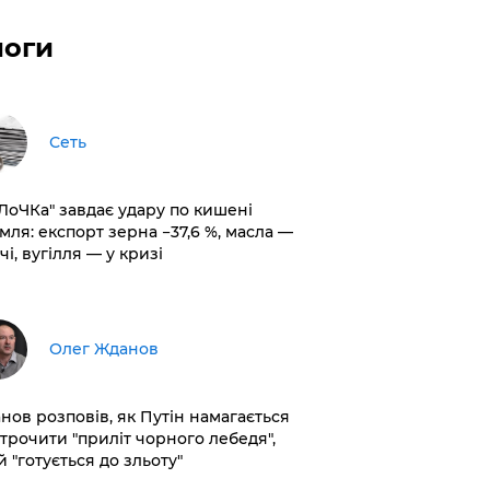
логи
Сеть
оЛоЧКа" завдає удару по кишені
мля: експорт зерна −37,6 %, масла —
чі, вугілля — у кризі
Олег Жданов
нов розповів, як Путін намагається
строчити "приліт чорного лебедя",
 "готується до зльоту"