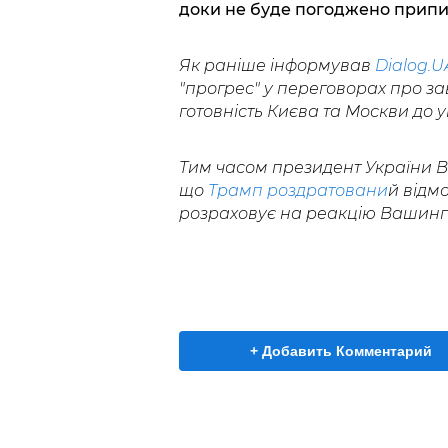
доки не буде погоджено припи
Як раніше інформував
Dialog.U
"прогрес" у переговорах про за
готовність Києва та Москви до у
Тим часом президент України 
що
Трамп роздратовани
й відм
розраховує на реакцію Вашингто
+ Добавить Комментарий