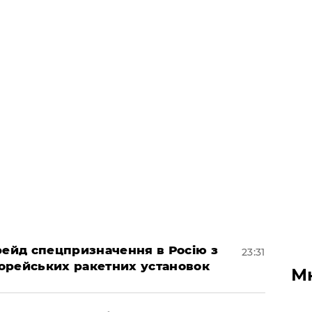
 рейд спецпризначення в Росію з
23:31
орейських ракетних установок
М