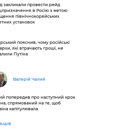
хід закликали провести рейд
цпризначення в Росію з метою
щення північнокорейських
етних установок
корський пояснив, чому російські
архи, які втрачають гроші, не
алили Путіна
Валерій Чалий
лий попередив про наступний крок
іна, спрямований на те, щоб
аїна капітулювала
льше