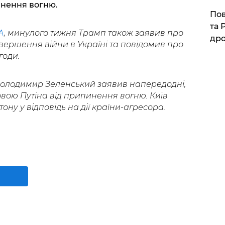
нення вогню.
​По
та 
A
, минулого тижня Трамп також заявив про
дро
вершення війни в Україні та повідомив про
годи.
Володимир Зеленський заявив напередодні,
овою Путіна від припинення вогню. Київ
ну у відповідь на дії країни-агресора.