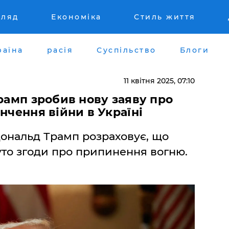
гляд
Економіка
Стиль життя
раїна
расія
Суспільство
Блоги
11 квітня 2025, 07:10
Трамп зробив нову заяву про
нчення війни в Україні
ональд Трамп розраховує, що
то згоди про припинення вогню.