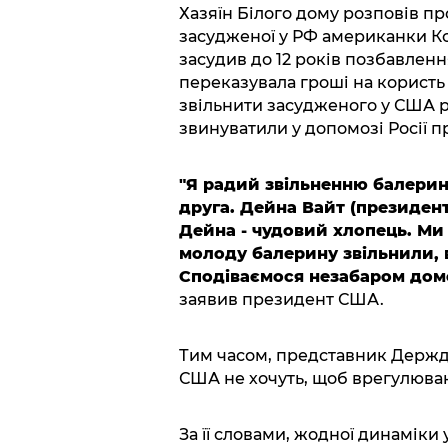
Хазяїн Білого дому розповів п
засудженої у РФ американки Ксе
засудив до 12 років позбавленн
переказувала гроші на користь
звільнити засудженого у США р
звинуватили у допомозі Росії п
"Я радий звільненню балерин
друга. Дейна Вайт (президент 
Дейна - чудовий хлопець. Ми
молоду балерину звільнили, в
Сподіваємося незабаром дом
заявив президент США.
Тим часом, представник Держд
США не хочуть, щоб врегулюванн
За її словами, жодної динаміки