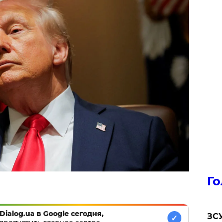
Го
Dialog.ua в Google сегодня,
ЗСУ
✓