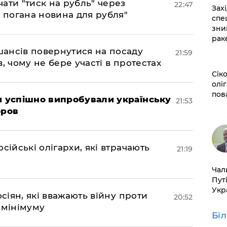
ати "тиск на рубль" через
22:47
​За
е погана новина для рубля"
спе
зни
рак
шансів повернутися на посаду
21:59
, чому не бере участі в протестах
​Сі
оліг
пов
ми успішно випробували українську
21:53
оров
сійські олігархи, які втрачають
21:19
​Ча
Пут
Укр
осіян, які вважають війну проти
20:52
 мінімуму
Бі