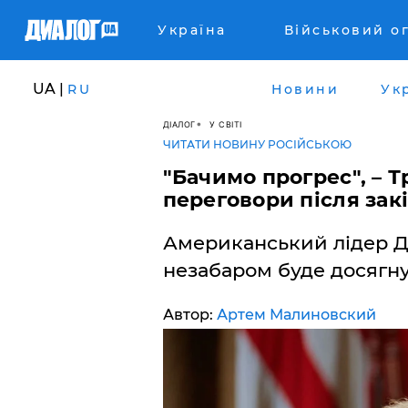
Україна
Військовий о
UA |
RU
Новини
Ук
ДІАЛОГ
У СВІТІ
ЧИТАТИ НОВИНУ РОСІЙСЬКОЮ
"Бачимо прогрес", – 
переговори після закі
Американський лідер Д
незабаром буде досягну
Автор:
Артем Малиновский