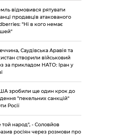
емль відмовився рятувати
анці продавців атакованого
dberries: "Ні в кого немає
шей"
реччина, Саудівська Аравія та
истан створили військовий
з за прикладом НАТО: Іран у
ві
США зробили ще один крок до
дення "пекельних санкцій"
ти Росії
Не той народ", - Соловйов
азив росіян через розмови про