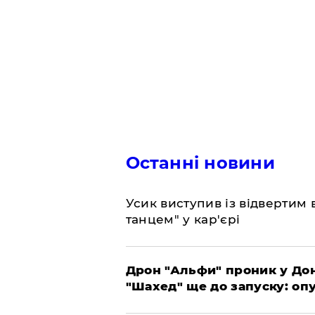
Останні новини
​Усик виступив із відвертим
танцем" у кар'єрі
​Дрон "Альфи" проник у До
"Шахед" ще до запуску: оп