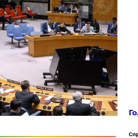
Го
​Сп