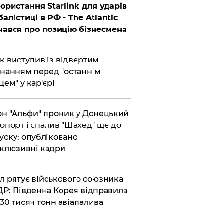
ористання Starlink для ударів
балістиці в РФ - The Atlantic
нався про позицію бізнесмена
ик виступив із відвертим
нанням перед "останнім
цем" у кар'єрі
он "Альфи" проник у Донецький
опорт і спалив "Шахед" ще до
уску: опубліковано
клюзивні кадри
ул рятує військового союзника
Р: Південна Корея відправила
30 тисяч тонн авіапалива