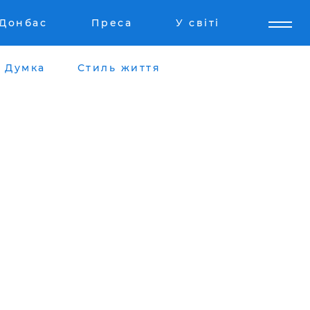
Донбас
Преса
У світі
Думка
Стиль життя