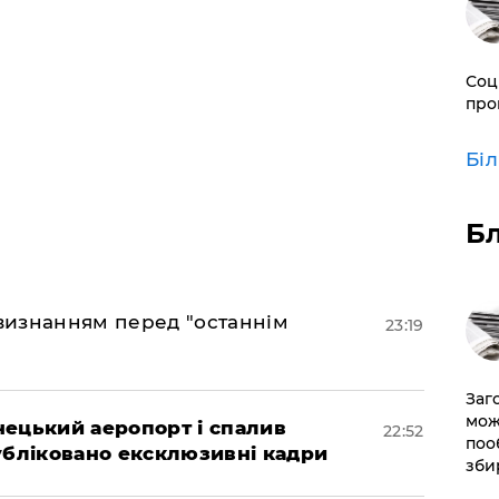
Соц
про
Бі
Б
 визнанням перед "останнім
23:19
Заг
мож
нецький аеропорт і спалив
22:52
поо
убліковано ексклюзивні кадри
зби