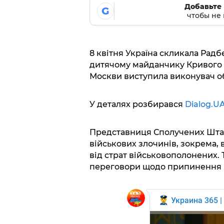
Добавьте 
G
чтобы не 
8 квітня Україна скликала Радб
дитячому майданчику Кривого Р
Москви виступила виконувач о
У деталях розбирався
Dialog.U
Представниця Сполучених Штат
військових злочинів, зокрема, в
від страт військовополонених.
переговори щодо припинення 