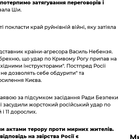
 потерпимо затягування переговорів і
зала Ши.
 покласти край руйнівній війні, яку затіяла
едставник країни-агресора Василь Небензя.
брехню, що удар по Кривому Рогу припав на
хідними інструкторами". Постпред Росії
 не дозволять себе обдурити" та
осилення Києва.
заявою за підсумком засідання Ради Безпеки
кі засудили жорстокий російський удар по
 і 11 дорослих.
ми актами терору проти мирних жителів.
М
ідповідь на звірства Росії є