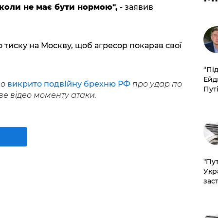
іколи не має бути нормою",
- заявив
о тиску на Москву, щоб агресор покарав свої
​“Пі
Ейд
що
викрито подвійну брехню РФ
про удар по
Пут
е відео моменту атаки.
"Пут
Укр
зас