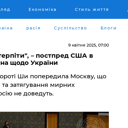
гляд
Економіка
Стиль життя
раїна
расія
Суспільство
Блоги
9 квітня 2025, 07:00
терпіти", – постпред США в
на щодо України
роті Ши попередила Москву, що
 та затягування мирних
осію не доведуть.