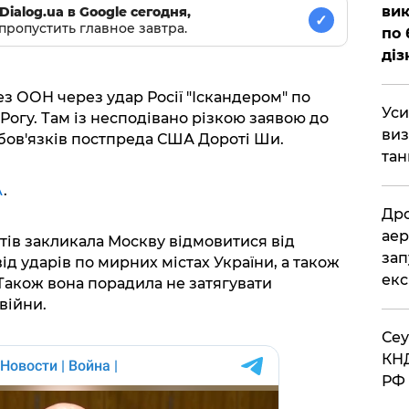
вик
Dialog.ua в Google сегодня,
✓
пропустить главное завтра.
по 
діз
ез ООН через удар Росії "Іскандером" по
​Ус
огу. Там із несподівано різкою заявою до
виз
бов'язків постпреда США Дороті Ши.
тан
A
.
​Др
аер
ів закликала Москву відмовитися від
зап
ід ударів по мирних містах України, а також
екс
 Також вона порадила не затягувати
війни.
​Се
КНД
РФ 