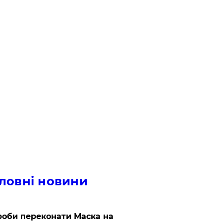
ловні новини
роби переконати Маска на