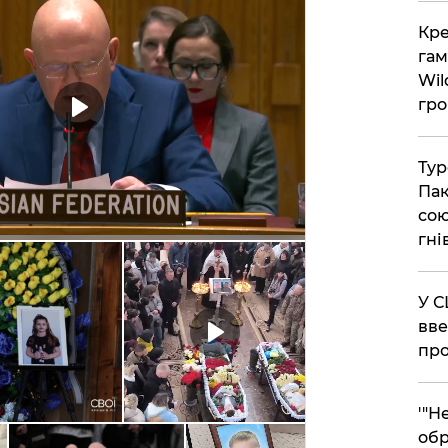
​Кр
гам
Wil
гро
​Ту
Пак
сою
гні
​У 
вве
про
​'"
обр