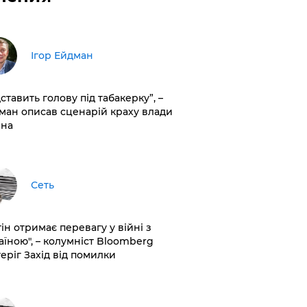
Ігор Ейдман
дставить голову під табакерку”, –
ман описав сценарій краху влади
іна
Сеть
ін отримає перевагу у війні з
аїною", – колумніст Bloomberg
теріг Захід від помилки