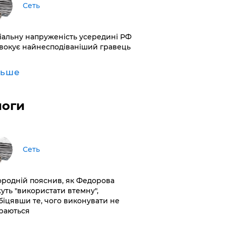
Сеть
іальну напруженість усередині РФ
вокує найнесподіваніший гравець
льше
логи
Сеть
ородній пояснив, як Федорова
уть "використати втемну",
біцявши те, чого виконувати не
раються