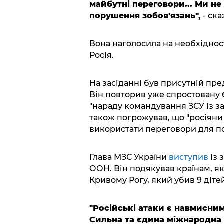
майбутні переговори... Ми не
порушення зобов'язань",
- ска
Вона наголосила на необхідності
Росія.
На засіданні був присутній пр
Він повторив уже спростовану 
"нараду командування ЗСУ із за
також погрожував, що "росіяни
використати переговори для п
Глава МЗС України
виступив
із 
ООН. Він подякував країнам, я
Кривому Рогу, який убив 9 дітей
"Російські атаки є навмисни
Сильна та єдина міжнародна в