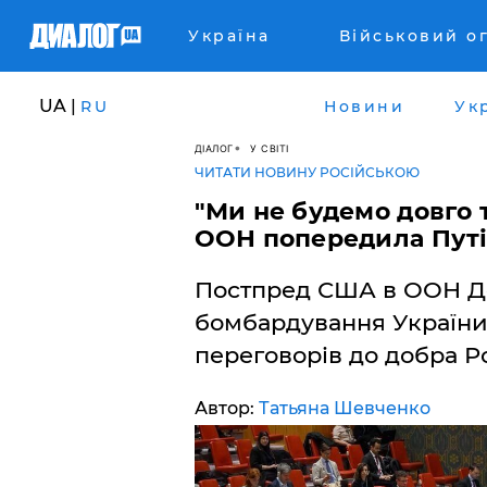
Україна
Військовий о
UA |
RU
Новини
Ук
ДІАЛОГ
У СВІТІ
ЧИТАТИ НОВИНУ РОСІЙСЬКОЮ
"Ми не будемо довго 
ООН попередила Путі
Постпред США в ООН До
бомбардування України
переговорів до добра Р
Автор:
Татьяна Шевченко