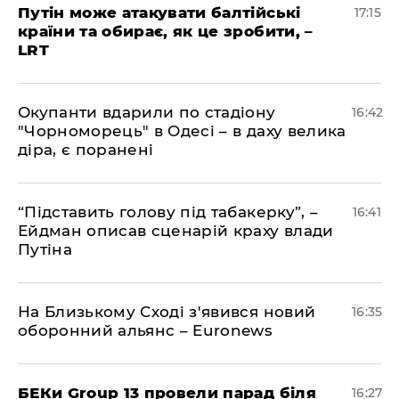
​Путін може атакувати балтійські
17:15
країни та обирає, як це зробити, –
LRT
​Окупанти вдарили по стадіону
16:42
"Чорноморець" в Одесі – в даху велика
діра, є поранені
​“Підставить голову під табакерку”, –
16:41
Ейдман описав сценарій краху влади
Путіна
На Близькому Сході з'явився новий
16:35
оборонний альянс – Euronews
БЕКи Group 13 провели парад біля
16:27