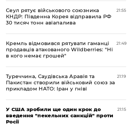
​Сеул рятує військового союзника
21:55
КНДР: Південна Корея відправила РФ
30 тисяч тонн авіапалива
​Кремль відмовився рятувати гаманці
21:49
продавців атакованого Wildberries: "Ні
в кого немає грошей"
​Туреччина, Саудівська Аравія та
21:19
Пакистан створили військовий союз за
прикладом НАТО: Іран у гніві
​У США зробили ще один крок до
21:15
введення "пекельних санкцій" проти
Росії