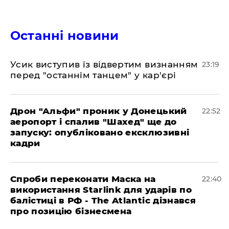
Останні новини
​Усик виступив із відвертим визнанням
23:19
перед "останнім танцем" у кар'єрі
​Дрон "Альфи" проник у Донецький
22:52
аеропорт і спалив "Шахед" ще до
запуску: опубліковано ексклюзивні
кадри
​Спроби переконати Маска на
22:40
використання Starlink для ударів по
балістиці в РФ - The Atlantic дізнався
про позицію бізнесмена