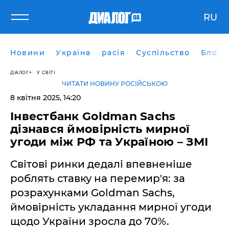
RU
Новини
Україна
расія
Суспільство
Блоги
ДІАЛОГ
У СВІТІ
ЧИТАТИ НОВИНУ РОСІЙСЬКОЮ
8 квітня 2025, 14:20
Інвестбанк Goldman Sachs
дізнався ймовірність мирної
угоди між РФ та Україною – ЗМІ
Світові ринки дедалі впевненіше
роблять ставку на перемир'я: за
розрахунками Goldman Sachs,
ймовірність укладання мирної угоди
щодо України зросла до 70%.