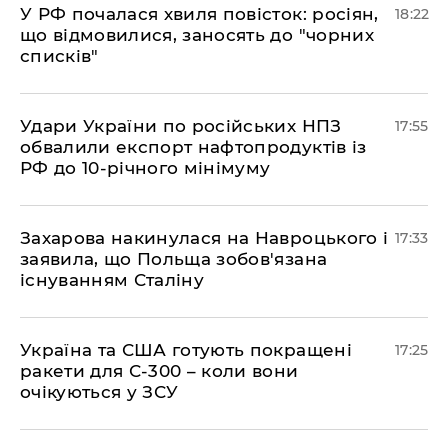
​У РФ почалася хвиля повісток: росіян,
18:22
що відмовилися, заносять до "чорних
списків"
​Удари України по російських НПЗ
17:55
обвалили експорт нафтопродуктів із
РФ до 10-річного мінімуму
​Захарова накинулася на Навроцького і
17:33
заявила, що Польща зобов'язана
існуванням Сталіну
​Україна та США готують покращені
17:25
ракети для С-300 – коли вони
очікуються у ЗСУ