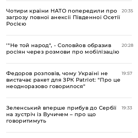
​Чотири країни НАТО попередили про
20:35
загрозу повної анексії Південної Осетії
Росією
​'"Не той народ", - Соловйов образив
20:28
росіян через розмови про мобілізацію
​Федоров розповів, чому Україні не
19:57
вистачає ракет для ЗРК Patriot: "Про це
неодноразово говорилося"
​Зеленський вперше прибув до Сербії
19:33
на зустріч із Вучичем – про що
говоритимуть