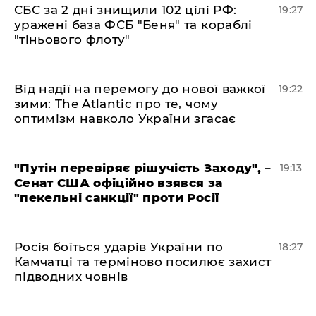
​СБС за 2 дні знищили 102 цілі РФ:
19:27
уражені база ФСБ "Беня" та кораблі
"тіньового флоту"
​Від надії на перемогу до нової важкої
19:22
зими: The Atlantic про те, чому
оптимізм навколо України згасає
​"Путін перевіряє рішучість Заходу", –
19:13
Сенат США офіційно взявся за
"пекельні санкції" проти Росії
​Росія боїться ударів України по
18:27
Камчатці та терміново посилює захист
підводних човнів