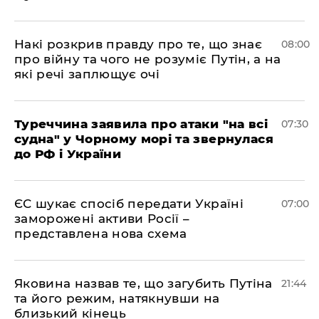
Накі розкрив правду про те, що знає
08:00
про війну та чого не розуміє Путін, а на
які речі заплющує очі
Туреччина заявила про атаки "на всі
07:30
судна" у Чорному морі та звернулася
до РФ і України
ЄС шукає спосіб передати Україні
07:00
заморожені активи Росії –
представлена ​​нова схема
Яковина назвав те, що загубить Путіна
21:44
та його режим, натякнувши на
близький кінець