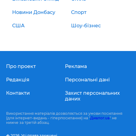
Новини Донбасу
Спорт
США
Шоу-бізнес
Про проект
Реклама
Редакція
Персональні дані
Контакти
Захист персональних
даних
Використання матеріалів дозволяється за умови посилання
(для інтернет-видань - гіперпосилання) на "
Диалог.ua
" не
нижче за третій абзац.
� 2026,
Усі права захищені.