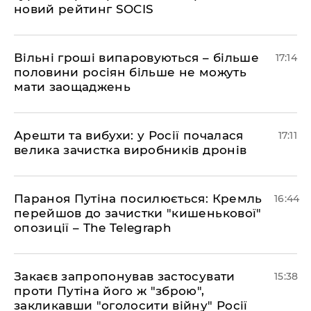
новий рейтинг SOCIS
Вільні гроші випаровуються – більше
17:14
половини росіян більше не можуть
мати заощаджень
Арешти та вибухи: у Росії почалася
17:11
велика зачистка виробників дронів
Параноя Путіна посилюється: Кремль
16:44
перейшов до зачистки "кишенькової"
опозиції – The Telegraph
Закаєв запропонував застосувати
15:38
проти Путіна його ж "зброю",
закликавши "оголосити війну" Росії