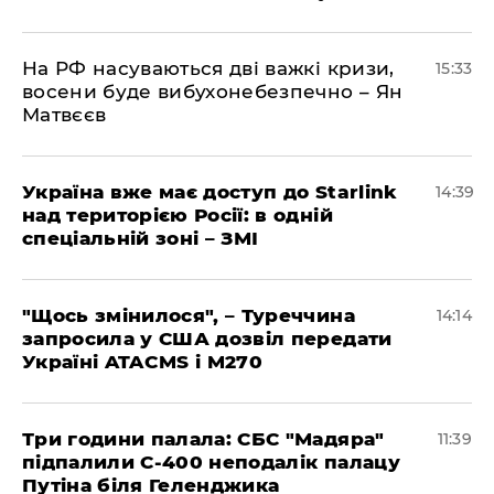
На РФ насуваються дві важкі кризи,
15:33
восени буде вибухонебезпечно – Ян
Матвєєв
Україна вже має доступ до Starlink
14:39
над територією Росії: в одній
спеціальній зоні – ЗМІ
"Щось змінилося", – Туреччина
14:14
запросила у США дозвіл передати
Україні ATACMS і M270
Три години палала: СБС "Мадяра"
11:39
підпалили С-400 неподалік палацу
Путіна біля Геленджика