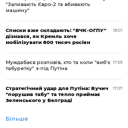
"Заливають Євро-2 та вбивають
машину"
Списки вже складають: "ВЧК-ОГПУ"
18:01
дізнався, як Кремль хоче
мобілізувати 800 тисяч росіян
Муждабаєв розповів, хто та коли "виб'є
17:59
табуретку" з-під Путіна
Стратегічний удар для Путіна: Вучич
17:07
"порушив табу" та тепло приймає
Зеленського у Белграді
Більше