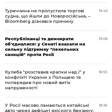
Туреччина не пропустила торгові
19:40
судна, що йшли до Новоросійська, –
Bloomberg дізнався причину
Республіканці та демократи
19:06
об'єдналися: у Сенаті вказали на
сильну підтримку "пекельних
санкцій" проти Росії
Кулеба "розставив крапки над і" у
18:55
конфлікті України з Польщею та
попередив про новий витік
напруженості
У Росії масово ламаються китайські
18:36
авто через дефіцит якісного бензину: