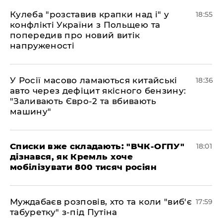
Кулеба "розставив крапки над і" у
18:55
конфлікті України з Польщею та
попередив про новий витік
напруженості
У Росії масово ламаються китайські
18:36
авто через дефіцит якісного бензину:
"Заливають Євро-2 та вбивають
машину"
Списки вже складають: "ВЧК-ОГПУ"
18:01
дізнався, як Кремль хоче
мобілізувати 800 тисяч росіян
Муждабаєв розповів, хто та коли "виб'є
17:59
табуретку" з-під Путіна