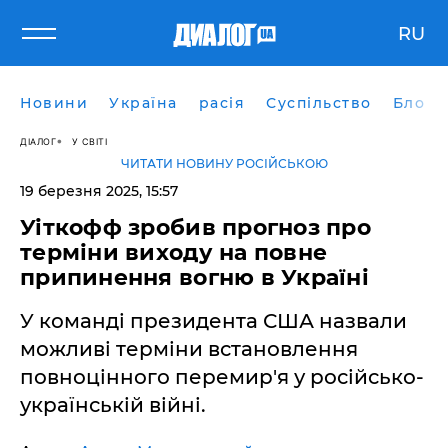
RU
Новини
Україна
расія
Суспільство
Блоги
ДІАЛОГ
У СВІТІ
ЧИТАТИ НОВИНУ РОСІЙСЬКОЮ
19 березня 2025, 15:57
Уіткофф зробив прогноз про
терміни виходу на повне
припинення вогню в Україні
У команді президента США назвали
можливі терміни встановлення
повноцінного перемир'я у російсько-
українській війні.