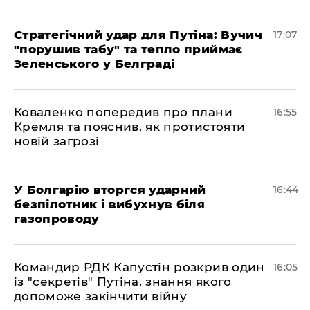
Стратегічний удар для Путіна: Вучич
17:07
"порушив табу" та тепло приймає
Зеленського у Белграді
Коваленко попередив про плани
16:55
Кремля та пояснив, як протистояти
новій загрозі
У Болгарію вторгся ударний
16:44
безпілотник і вибухнув біля
газопроводу
Командир РДК Капустін розкрив один
16:05
із "секретів" Путіна, знання якого
допоможе закінчити війну