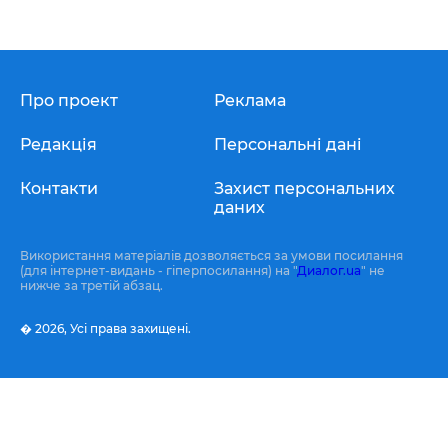
Про проект
Реклама
Редакція
Персональні дані
Контакти
Захист персональних
даних
Використання матеріалів дозволяється за умови посилання
(для інтернет-видань - гіперпосилання) на "
Диалог.ua
" не
нижче за третій абзац.
� 2026,
Усі права захищені.