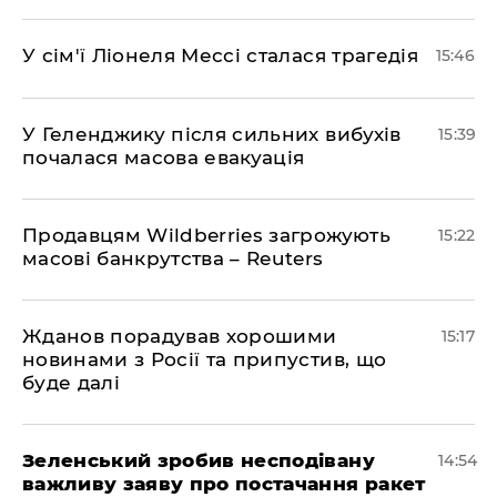
У сім'ї Ліонеля Мессі сталася трагедія
15:46
У Геленджику після сильних вибухів
15:39
почалася масова евакуація
Продавцям Wildberries загрожують
15:22
масові банкрутства – Reuters
Жданов порадував хорошими
15:17
новинами з Росії та припустив, що
буде далі
Зеленський зробив несподівану
14:54
важливу заяву про постачання ракет