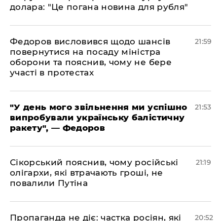
долара: "Це погана новина для рубля"
​Федоров висловився щодо шансів
21:59
повернутися на посаду міністра
оборони та пояснив, чому не бере
участі в протестах
​"У день мого звільнення ми успішно
21:53
випробували українську балістичну
ракету", — Федоров
​Сікорський пояснив, чому російські
21:19
олігархи, які втрачають гроші, не
повалили Путіна
​Пропаганда не діє: частка росіян, які
20:52