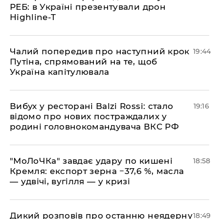
РЕБ: в Україні презентували дрон
Highline-T
​Чалий попередив про наступний крок
19:44
Путіна, спрямований на те, щоб
Україна капітулювала
​Вибух у ресторані Balzi Rossi: стало
19:16
відомо про нових постраждалих у
родині головнокомандувача ВКС РФ
​"МоЛоЧКа" завдає удару по кишені
18:58
Кремля: експорт зерна −37,6 %, масла
— удвічі, вугілля — у кризі
​Дикий розповів про останню неядерну
18:49