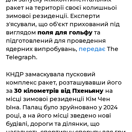
ракет на території своєї колишньої
зимової резиденції. Експерти
з'ясували, що об'єкт прихований під
виглядом
поля для гольфу
та
підготовлений для проведення
ядерних випробувань,
передає
The
Telegraph.
КНДР замаскувала пусковий
комплекс ракет, розташувавши його
за
30 кілометрів від Пхеньяну
на
місці зимової резиденції Кім Чен
Ына. Палац було зруйновано у 2024
році, а на його місці зведено нові
будівлі, дороги та ділянки, що
нагадують спортивну споруду для гри