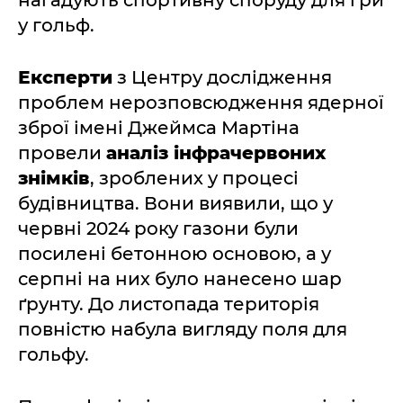
у гольф.
Експерти
з Центру дослідження
проблем нерозповсюдження ядерної
зброї імені Джеймса Мартіна
провели
аналіз інфрачервоних
знімків
, зроблених у процесі
будівництва. Вони виявили, що у
червні 2024 року газони були
посилені бетонною основою, а у
серпні на них було нанесено шар
ґрунту. До листопада територія
повністю набула вигляду поля для
гольфу.