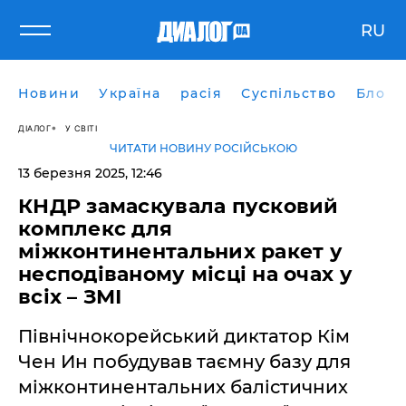
RU
Новини
Україна
расія
Суспільство
Блоги
ДІАЛОГ
У СВІТІ
ЧИТАТИ НОВИНУ РОСІЙСЬКОЮ
13 березня 2025, 12:46
КНДР замаскувала пусковий
комплекс для
міжконтинентальних ракет у
несподіваному місці на очах у
всіх – ЗМІ
Північнокорейський диктатор Кім
Чен Ин побудував таємну базу для
міжконтинентальних балістичних