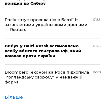
поїздки до Сибіру
Росія готує провокацію в Балтії із
17:35
захопленими українськими дронами
— Reuters
​Вибух у Balzi Rossi: встановлено
17:28
особу вбитого генерала РФ, який
воював проти України
Bloomberg: економіка Росії підхопила
16:20
"голландську хворобу" у найважчій
формі
Більше