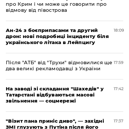
про Крим і чи може це говорити про
відмову від півострова
​Ан-24 з боєприпасами та другий
18:09
дрон: нові подробиці інциденту біля
українського літака в Лейпцигу
​Після "АТБ" від "Трухи" відмовилися ще
17:59
два великі рекламодавці з України
​На заводі зі складання "Шахедів" у
17:42
Татарстані відбуваються масові
звільнення — соцмережі
"Візит пана приніс диво", — західні
17:37
ЗМІ глузують з Путіна після його