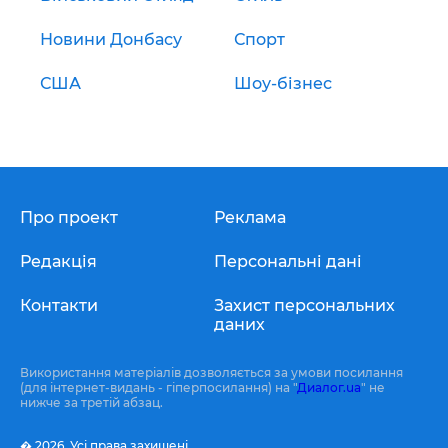
Новини Донбасу
Спорт
США
Шоу-бізнес
Про проект
Реклама
Редакція
Персональні дані
Контакти
Захист персональних
даних
Використання матеріалів дозволяється за умови посилання
(для інтернет-видань - гіперпосилання) на "
Диалог.ua
" не
нижче за третій абзац.
� 2026,
Усі права захищені.