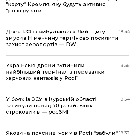
"карту" Кремля, яку будуть активно
"розігрувати"
​Дрон РФ із вибухівкою в Лейпцигу
18:44
змусив Німеччину терміново посилити
захист аеропортів — DW
​Українські дрони зупинили
18:38
найбільший термінал з перевалки
харчових вантажів у Росії
​У боях із ЗСУ в Курській області
18:34
загинули понад 70 російських
строковиків — росЗМІ
​Яковина пояснив, чому в Росії "забули"
18:33