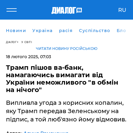
RU
Новини
Україна
расія
Суспільство
Блоги
ДІАЛОГ
У СВІТІ
ЧИТАТИ НОВИНУ РОСІЙСЬКОЮ
18 лютого 2025, 07:03
Трамп пішов ва-банк,
намагаючись вимагати від
України неможливого "в обмін
на нічого"
Випливла угода з корисних копалин,
яку Трамп передав Зеленському на
підпис, а той люб'язно йому відмовив.