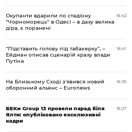
​Окупанти вдарили по стадіону
16:42
"Чорноморець" в Одесі – в даху велика
діра, є поранені
​“Підставить голову під табакерку”, –
16:41
Ейдман описав сценарій краху влади
Путіна
На Близькому Сході з'явився новий
16:35
оборонний альянс – Euronews
БЕКи Group 13 провели парад біля
16:27
Ялти: опубліковано ексклюзивні
кадри