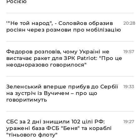
Росією
​'"Не той народ", - Соловйов образив
20:28
росіян через розмови про мобілізацію
​Федоров розповів, чому Україні не
19:57
вистачає ракет для ЗРК Patriot: "Про це
неодноразово говорилося"
​Зеленський вперше прибув до Сербії
19:33
на зустріч із Вучичем – про що
говоритимуть
​СБС за 2 дні знищили 102 цілі РФ:
19:27
уражені база ФСБ "Беня" та кораблі
"тіньового флоту"