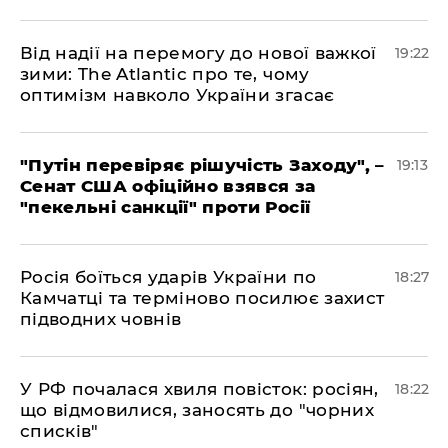
​Від надії на перемогу до нової важкої
19:22
зими: The Atlantic про те, чому
оптимізм навколо України згасає
​"Путін перевіряє рішучість Заходу", –
19:13
Сенат США офіційно взявся за
"пекельні санкції" проти Росії
​Росія боїться ударів України по
18:27
Камчатці та терміново посилює захист
підводних човнів
​У РФ почалася хвиля повісток: росіян,
18:22
що відмовилися, заносять до "чорних
списків"