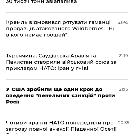
30 тисяч тонн авіапалива
​Кремль відмовився рятувати гаманці
21:49
продавців атакованого Wildberries: "Ні
в кого немає грошей"
​Туреччина, Саудівська Аравія та
21:19
Пакистан створили військовий союз за
прикладом НАТО: Іран у гніві
​У США зробили ще один крок до
21:15
введення "пекельних санкцій" проти
Росії
​Чотири країни НАТО попередили про
20:35
загрозу повної анексії Південної Осетії