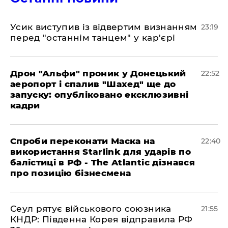
​Усик виступив із відвертим визнанням
23:19
перед "останнім танцем" у кар'єрі
​Дрон "Альфи" проник у Донецький
22:52
аеропорт і спалив "Шахед" ще до
запуску: опубліковано ексклюзивні
кадри
​Спроби переконати Маска на
22:40
використання Starlink для ударів по
балістиці в РФ - The Atlantic дізнався
про позицію бізнесмена
​Сеул рятує військового союзника
21:55
КНДР: Південна Корея відправила РФ