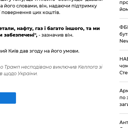
про
За його словами, він, надаючи підтримку
йом
ї повернення цих коштів.
ФБР
тали, нафту, газ і багато іншого, та ми
бут
 забезпечені",
- зазначив він.
Ne
ий Київ дав згоду на його умови.
НАБ
чом
о Трамп несподівано виключив Келлога зі
Ст
в щодо України.
Арм
по 
заг
Ант