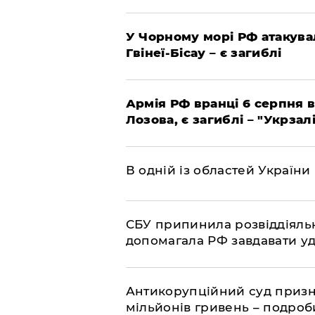
У Чорному морі РФ атакува
Гвінеї-Бісау – є загиблі
Армія РФ вранці 6 серпня в
Лозова, є загиблі – "Укрзал
В одній із областей України
СБУ припинила розвіддіяльн
допомагала РФ завдавати уд
Антикорупційний суд призна
мільйонів гривень – подро