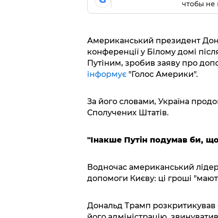
чтобы не 
Американський президент Дона
конференції у Білому домі післ
Путіним, зробив заяву про доп
інформує
"Голос Америки".
За його словами, Україна прод
Сполучених Штатів.
"Інакше Путін подумав би, що 
Водночас американський лідер 
допомоги Києву: ці гроші "мают
Дональд Трамп розкритикував 
його адміністрацію, звинуватив