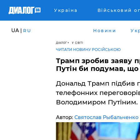
Україна
Військовий о
UA |
RU
Новини
Ук
ДІАЛОГ
У СВІТІ
ЧИТАТИ НОВИНУ РОСІЙСЬКОЮ
Трамп зробив заяву п
Путін би подумав, що 
Дональд Трамп підбив п
телефонних переговорі
Володимиром Путіним.
Автор:
Святослав Рыбальченко