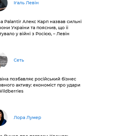
Ігаль Левін
ва Palantir Алекс Карп назвав сильні
рони України та пояснив, що її
увало у війні з Росією, – Левін
Сеть
раїна позбавляє російський бізнес
овного активу: економіст про удари
Wildberries
​Лора Лумер