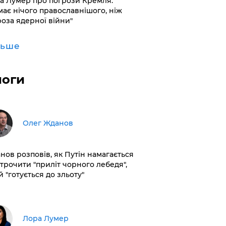
а Лумер про погрози Кремля:
має нічого православнішого, ніж
роза ядерної війни"
льше
логи
Олег Жданов
нов розповів, як Путін намагається
строчити "приліт чорного лебедя",
 "готується до зльоту"
​Лора Лумер