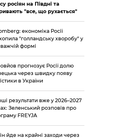
су росіян на Півдні та
ривають "все, що рухається"
omberg: економіка Росії
хопила "голландську хворобу" у
важчій формі
овйов прогнозує Росії долю
ецька через швидку появу
істики в України
ші результати вже у 2026–2027
ах: Зеленський розповів про
граму FREYJA
ін йде на крайні заходи через