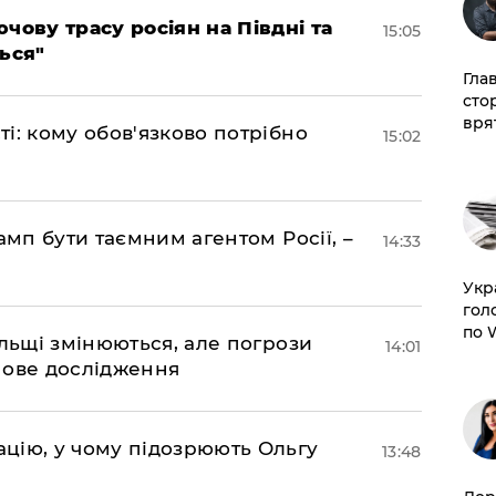
чову трасу росіян на Півдні та
15:05
ься"
Гла
сто
врят
і: кому обов'язково потрібно
15:02
амп бути таємним агентом Росії, –
14:33
​Ук
гол
по 
ольщі змінюються, але погрози
14:01
нове дослідження
цію, у чому підозрюють Ольгу
13:48