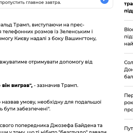
пропустить главное завтра.
тра
під
льд Трамп, виступаючи на прес-
Blo
я телефонних розмов із Зеленським і
під
омогу Києву надалі з боку Вашингтону,
най
овжуватиме отримувати допомогу від
Сол
Дон
бал
він виграв",
- зазначив Трамп.
Пер
назвав умову, необхідну для подальшої
рок
ь бути забезпечені".
про
свого попередника Джозефа Байдена та
Пут
ши у тому, що ті нібито "безглуздо" давали