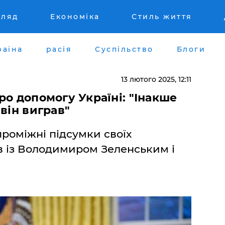
гляд
Економіка
Стиль життя
раїна
расія
Суспільство
Блоги
13 лютого 2025, 12:11
ро допомогу Україні: "Інакше
він виграв"
роміжні підсумки своїх
в із Володимиром Зеленським і