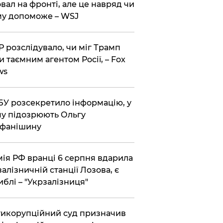
вал на фронті, але це навряд чи
у допоможе – WSJ
 розслідувало, чи міг Трамп
и таємним агентом Росії, – Fox
ws
У розсекретило інформацію, у
у підозрюють Ольгу
ефанішину
ія РФ вранці 6 серпня вдарила
залізничній станції Лозова, є
иблі – "Укрзалізниця"
икорупційний суд призначив