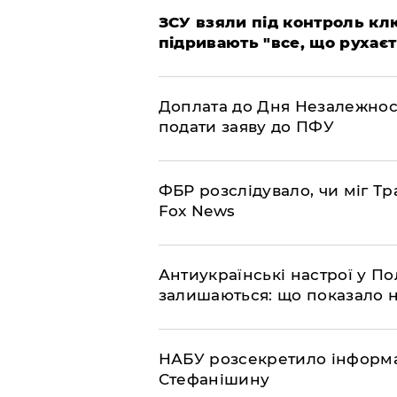
ЗСУ взяли під контроль клю
підривають "все, що рухаєт
Доплата до Дня Незалежност
подати заяву до ПФУ
ФБР розслідувало, чи міг Тр
Fox News
Антиукраїнські настрої у П
залишаються: що показало 
НАБУ розсекретило інформа
Стефанішину