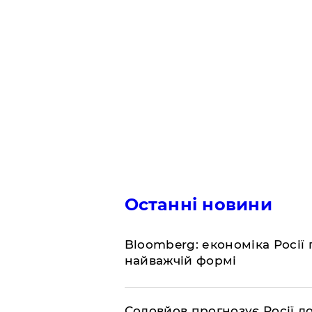
Останні новини
Bloomberg: економіка Росії 
найважчій формі
Соловйов прогнозує Росії 