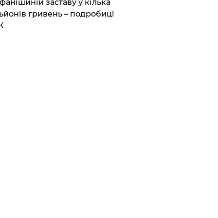
фанішиній заставу у кілька
ьйонів гривень – подробиці
К