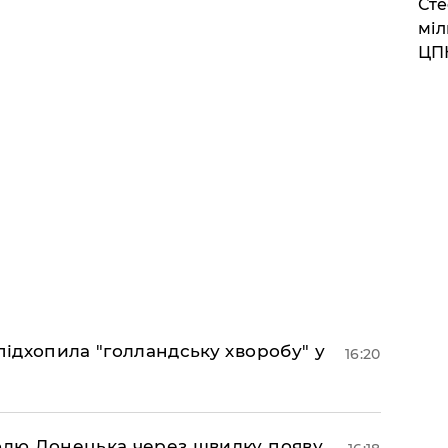
Сте
міл
ЦП
підхопила "голландську хворобу" у
16:20
долю Донецька через швидку появу