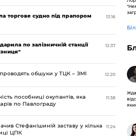
Лор
"Не
заг
ла торгове судно під прапором
13:16
Бі
дарила по залізничній станції
12:37
Б
ізниця"
 проводять обшуки у ТЦК – ЗМІ
12:20
Жда
ість пособниці окупантів, яка
11:38
від
арів по Павлограду
який
чив Стефанішиній заставу у кілька
11:24
биці ЦПК