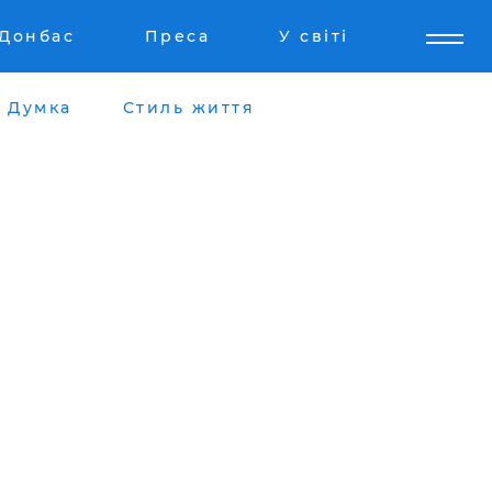
Донбас
Преса
У світі
Думка
Стиль життя