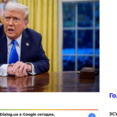
Го
ЗСУ
Dialog.ua в Google сегодня,
✓