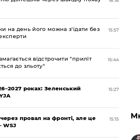
16:18
ки на день його можна з'їдати без
15:57
 експерти
амагається відстрочити "приліт
15:44
ться до зльоту"
26–2027 роках: Зеленський
15:27
EYJA
М
 через провал на фронті, але це
15:15
– WSJ