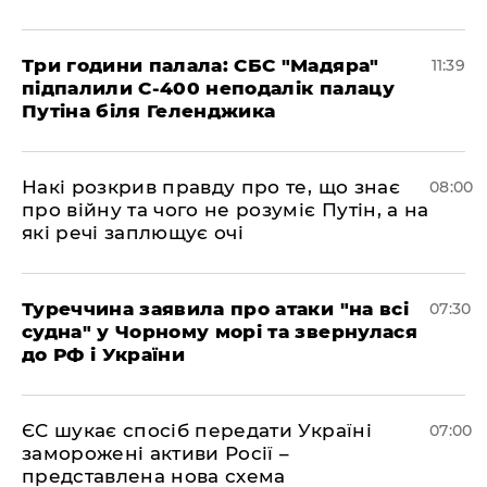
Три години палала: СБС "Мадяра"
11:39
підпалили С-400 неподалік палацу
Путіна біля Геленджика
Накі розкрив правду про те, що знає
08:00
про війну та чого не розуміє Путін, а на
які речі заплющує очі
Туреччина заявила про атаки "на всі
07:30
судна" у Чорному морі та звернулася
до РФ і України
ЄС шукає спосіб передати Україні
07:00
заморожені активи Росії –
представлена ​​нова схема