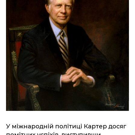
У міжнародній політиці Картер досяг
помітних успіхів, виступивши