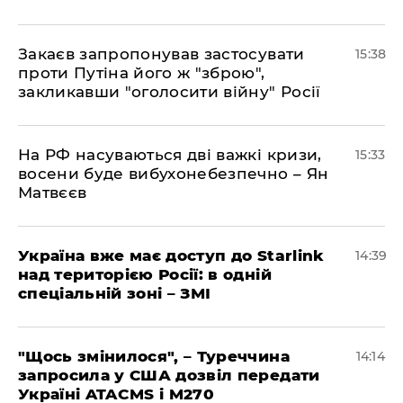
Закаєв запропонував застосувати
15:38
проти Путіна його ж "зброю",
закликавши "оголосити війну" Росії
На РФ насуваються дві важкі кризи,
15:33
восени буде вибухонебезпечно – Ян
Матвєєв
Україна вже має доступ до Starlink
14:39
над територією Росії: в одній
спеціальній зоні – ЗМІ
"Щось змінилося", – Туреччина
14:14
запросила у США дозвіл передати
Україні ATACMS і M270