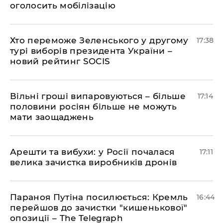
оголосить мобілізацію
Хто переможе Зеленського у другому
17:38
турі виборів президента України –
новий рейтинг SOCIS
Вільні гроші випаровуються – більше
17:14
половини росіян більше не можуть
мати заощаджень
Арешти та вибухи: у Росії почалася
17:11
велика зачистка виробників дронів
Параноя Путіна посилюється: Кремль
16:44
перейшов до зачистки "кишенькової"
опозиції – The Telegraph