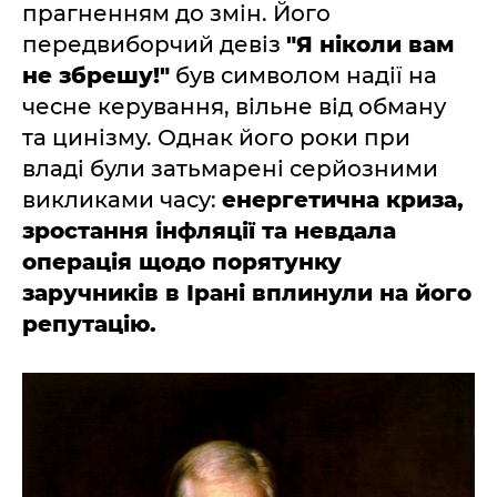
прагненням до змін. Його
передвиборчий девіз
"Я ніколи вам
не збрешу!"
був символом надії на
чесне керування, вільне від обману
та цинізму. Однак його роки при
владі були затьмарені серйозними
викликами часу:
енергетична криза,
зростання інфляції та невдала
операція щодо порятунку
заручників в Ірані вплинули на його
репутацію.