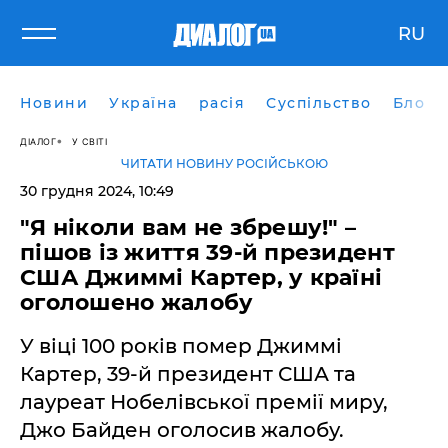
RU
Новини
Україна
расія
Суспільство
Блоги
ДІАЛОГ
У СВІТІ
ЧИТАТИ НОВИНУ РОСІЙСЬКОЮ
30 грудня 2024, 10:49
"Я ніколи вам не збрешу!" –
пішов із життя 39-й президент
США Джиммі Картер, у країні
оголошено жалобу
У віці 100 років помер Джиммі
Картер, 39-й президент США та
лауреат Нобелівської премії миру,
Джо Байден оголосив жалобу.