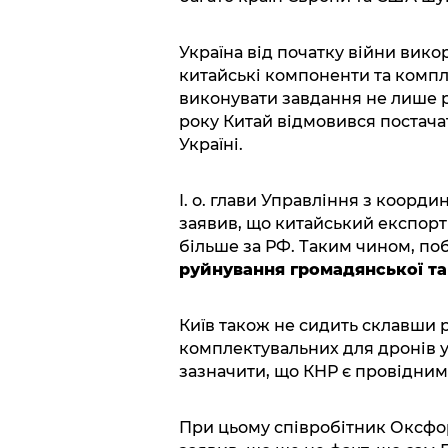
Україна від початку війни вико
китайські компоненти та компл
виконувати завдання не лише ро
року Китай відмовився постачати
Україні.
І. о. глави Управління з коорд
заявив, що китайський експор
більше за РФ. Таким чином, по
руйнування громадянської та
Київ також не сидить склавши 
комплектувальних для дронів у К
зазначити, що КНР є провідни
При цьому співробітник Оксфор