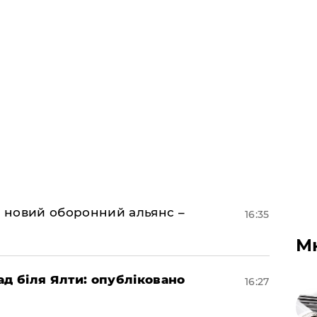
я новий оборонний альянс –
16:35
М
ад біля Ялти: опубліковано
16:27