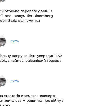
ін отримає перевагу у війні з
аїною", – колумніст Bloomberg
теріг Захід від помилки
Сеть
іальну напруженість усередині РФ
вокує найнесподіваніший гравець
Сеть
ва стратегія Кремля", – експерти
снили слова Мірошника про війну з
аїною