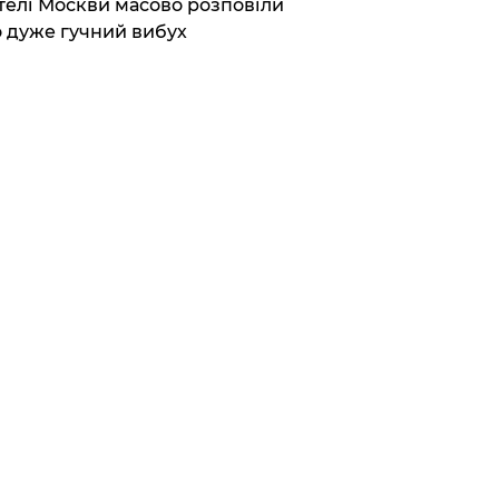
елі Москви масово розповіли
 дуже гучний вибух