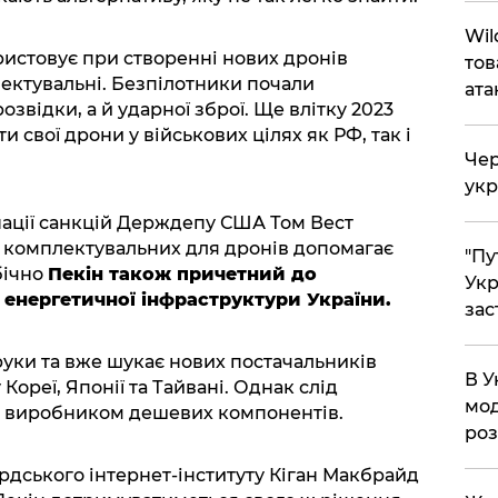
Wil
ристовує при створенні нових дронів
тов
ектувальні. Безпілотники почали
ата
звідки, а й ударної зброї. Ще влітку 2023
 свої дрони у військових цілях як РФ, так і
Чер
укр
инації санкцій Держдепу США Том Вест
т комплектувальних для дронів допомагає
"Пу
бічно
Пекін також причетний до
Укр
 енергетичної інфраструктури України.
зас
руки та вже шукає нових постачальників
В У
ореї, Японії та Тайвані. Однак слід
мод
м виробником дешевих компонентів.
ро
дського інтернет-інституту Кіган Макбрайд