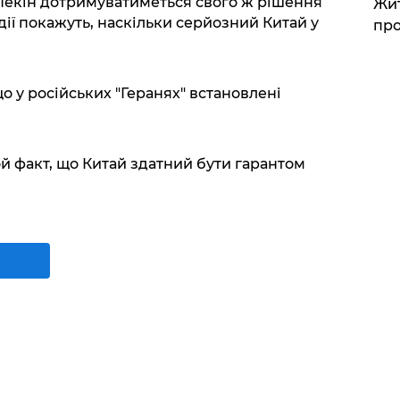
 Пекін дотримуватиметься свого ж рішення
Жит
 дії покажуть, наскільки серйозний Китай у
про
о у російських "Геранях" встановлені
той факт, що Китай здатний бути гарантом