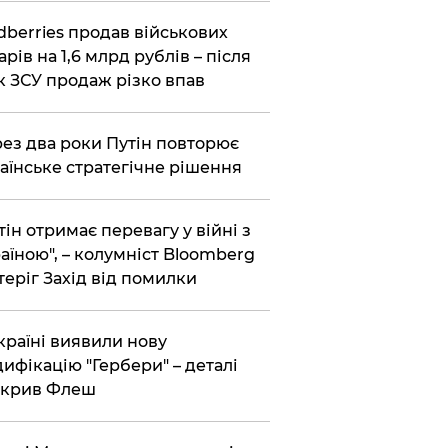
dberries продав військових
арів на 1,6 млрд рублів – після
к ЗСУ продаж різко впав
ез два роки Путін повторює
аїнське стратегічне рішення
тін отримає перевагу у війні з
аїною", – колумніст Bloomberg
теріг Захід від помилки
країні виявили нову
ифікацію "Гербери" – деталі
зкрив Флеш