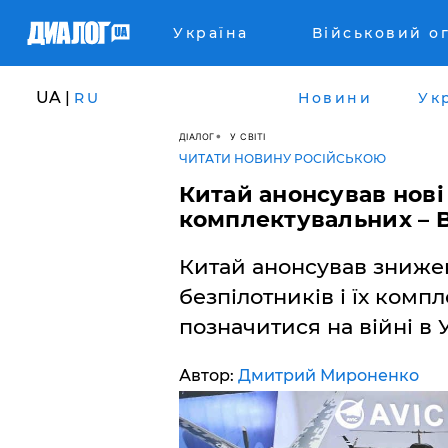
Україна
Військовий о
UA |
RU
Новини
Ук
ДІАЛОГ
У СВІТІ
ЧИТАТИ НОВИНУ РОСІЙСЬКОЮ
Китай анонсував нові 
комплектувальних – 
Китай анонсував знижен
безпілотників і їх комп
позначитися на війні в У
Автор:
Дмитрий Мироненко