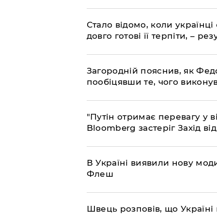
Стало відомо, коли українці
довго готові її терпіти, – р
Загородній пояснив, як Фед
пообіцявши те, чого викону
"Путін отримає перевагу у ві
Bloomberg застеріг Захід ві
В Україні виявили нову моди
Флеш
Швець розповів, що Україні 