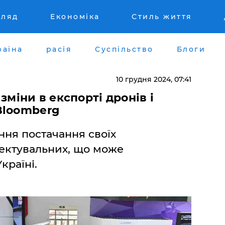
гляд
Економіка
Стиль життя
раїна
расія
Суспільство
Блоги
10 грудня 2024, 07:41
зміни в експорті дронів і
Bloomberg
ня постачання своїх
лектувальних, що може
країні.