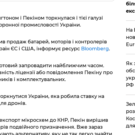
біл
екс
тоном і Пекіном торкнулася і тієї галузі
оронної промисловості України.
На 
нов
в продаж батарей, моторів і контролерів
Eu
раїн ЄС і США, інформує ресурс
Bloomberg
.
Як 
 готовий запровадити найближчим часом.
обс
ність ліцензії або повідомлення Пекіну про
укр
ників і комплектувальних.
РФ
ркнутися України, яка робила ставку на
ля дронів.
Зел
роз
Кос
експорт мікросхем до КНР, Пекін вирішив
дл
рів подвійного призначення. Вже зараз
ають альтернативу, яку не так легко знайти.