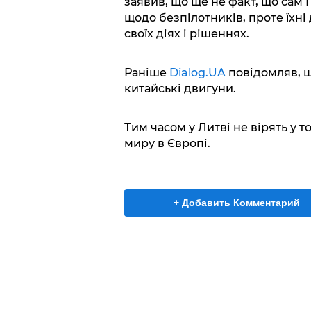
заявив, що ще не факт, що сам
щодо безпілотників, проте їхні
своїх діях і рішеннях.
Раніше
Dialog.UA
повідомляв, щ
китайські двигуни.
Тим часом у Литві не вірять у 
миру в Європі.
+ Добавить Комментарий