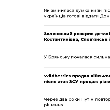
Як змінилася думка киян піс
українців готові віддати До
Зеленський розкрив деталі
Костянтинівка, Слов'янськ 
У Брянську почалася сильна
Wildberries продав військов
після атак ЗСУ продаж різк
Через два роки Путін повто
рішення