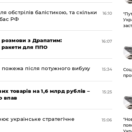
ля обстрілів балістикою, та скільки
16:10
"Пут
нбас РФ
Укр
зас
 розмови з Драпатим:
16:07
і ракети для ППО
 пожежа після потужного вибуху
15:34
Соц
про
их товарів на 1,6 млрд рублів –
15:25
о впав
рює українське стратегічне
"Но
15:06
поя
Укр