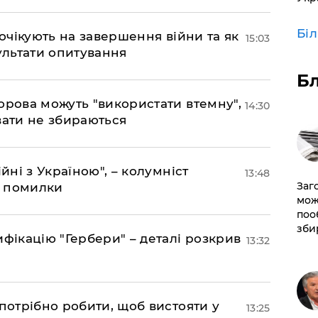
Бі
 очікують на завершення війни та як
15:03
езультати опитування
Б
орова можуть "використати втемну",
14:30
вати не збираються
йні з Україною", – колумніст
13:48
Заг
д помилки
мож
поо
зби
фікацію "Гербери" – деталі розкрив
13:32
потрібно робити, щоб вистояти у
13:25