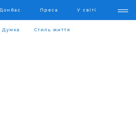
Донбас
Преса
У світі
Думка
Стиль життя