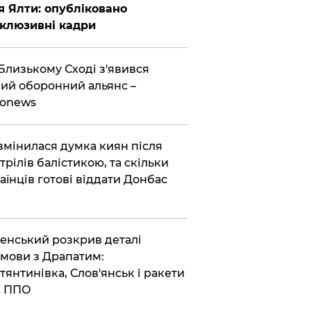
я Ялти: опубліковано
клюзивні кадри
Близькому Сході з'явився
ий оборонний альянс –
ronews
змінилася думка киян після
трілів балістикою, та скільки
аїнців готові віддати Донбас
енський розкрив деталі
мови з Драпатим:
тянтинівка, Слов'янськ і ракети
я ППО