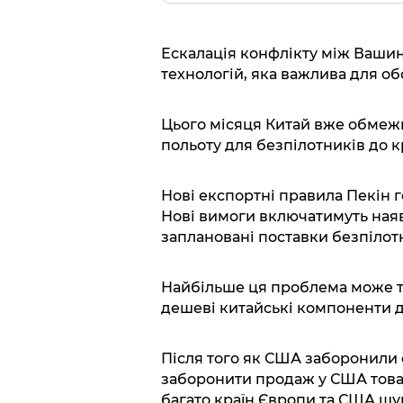
Ескалація конфлікту між Вашинг
технологій, яка важлива для об
Цього місяця Китай вже обмежи
польоту для безпілотників до к
Нові експортні правила Пекін
Нові вимоги включатимуть наяв
заплановані поставки безпілот
Найбільше ця проблема може то
дешеві китайські компоненти д
Після того як США заборонили 
заборонити продаж у США това
багато країн Європи та США шук