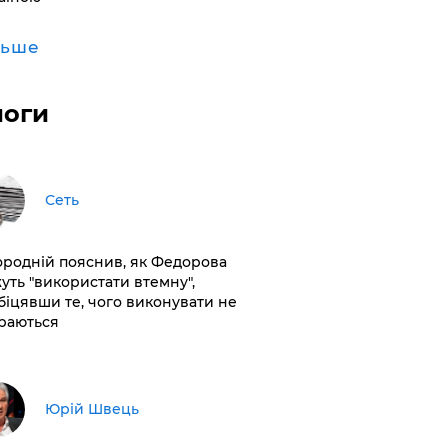
льше
логи
Сеть
ородній пояснив, як Федорова
уть "використати втемну",
біцявши те, чого виконувати не
раються
Юрій Швець