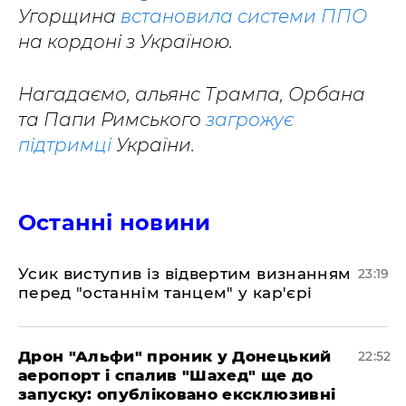
Угорщина
встановила системи ППО
на кордоні з Україною.
Нагадаємо, альянс Трампа, Орбана
та Папи Римського
загрожує
підтримці
України.
Останні новини
​Усик виступив із відвертим визнанням
23:19
перед "останнім танцем" у кар'єрі
​Дрон "Альфи" проник у Донецький
22:52
аеропорт і спалив "Шахед" ще до
запуску: опубліковано ексклюзивні