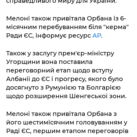
справедливого миру для України.
Мелоні також привітала Орбана із 6-
місячним перебуванням біля "керма"
Ради ЄС, інформує ресурс
АР
.
Також у заслугу прем'єр-міністру
Угорщини вона поставила
переговорний етап щодо вступу
Албанії до ЄС і прогресу, якого було
досягнуто з Румунією та Болгарією
щодо розширення Шенгеської зони.
Мелоні також привітала Орбана з
його шестимісячним головуванням у
Раді ЄС, першим етапом переговорів