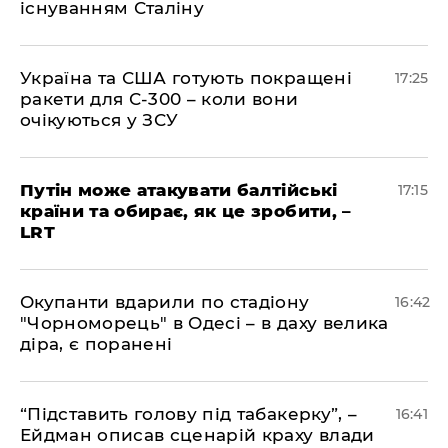
існуванням Сталіну
​Україна та США готують покращені
17:25
ракети для С-300 – коли вони
очікуються у ЗСУ
​Путін може атакувати балтійські
17:15
країни та обирає, як це зробити, –
LRT
​Окупанти вдарили по стадіону
16:42
"Чорноморець" в Одесі – в даху велика
діра, є поранені
​“Підставить голову під табакерку”, –
16:41
Ейдман описав сценарій краху влади