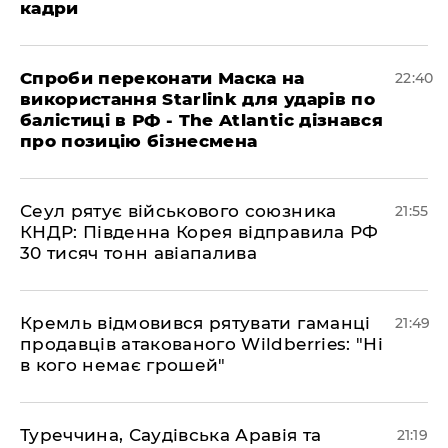
кадри
​Спроби переконати Маска на
22:40
використання Starlink для ударів по
балістиці в РФ - The Atlantic дізнався
про позицію бізнесмена
​Сеул рятує військового союзника
21:55
КНДР: Південна Корея відправила РФ
30 тисяч тонн авіапалива
​Кремль відмовився рятувати гаманці
21:49
продавців атакованого Wildberries: "Ні
в кого немає грошей"
​Туреччина, Саудівська Аравія та
21:19