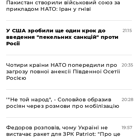
Пакистан створили військовий союз за
прикладом НАТО: Іран у гніві
​У США зробили ще один крок до
21:15
введення "пекельних санкцій" проти
Росії
​Чотири країни НАТО попередили про
20:35
загрозу повної анексії Південної Осетії
Росією
​'"Не той народ", - Соловйов образив
20:28
росіян через розмови про мобілізацію
​Федоров розповів, чому Україні не
19:57
вистачає ракет для ЗРК Patriot: "Про це