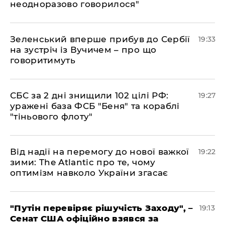
неодноразово говорилося"
​Зеленський вперше прибув до Сербії
19:33
на зустріч із Вучичем – про що
говоритимуть
​СБС за 2 дні знищили 102 цілі РФ:
19:27
уражені база ФСБ "Беня" та кораблі
"тіньового флоту"
​Від надії на перемогу до нової важкої
19:22
зими: The Atlantic про те, чому
оптимізм навколо України згасає
​"Путін перевіряє рішучість Заходу", –
19:13
Сенат США офіційно взявся за