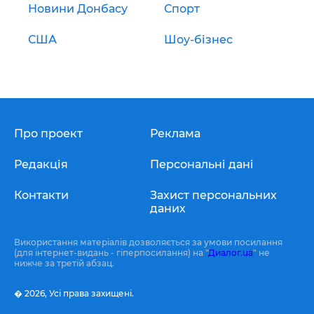
Новини Донбасу
Спорт
США
Шоу-бізнес
Про проект
Реклама
Редакція
Персональні дані
Контакти
Захист персональних
даних
Використання матеріалів дозволяється за умови посилання
(для інтернет-видань - гіперпосилання) на "
Диалог.ua
" не
нижче за третій абзац.
� 2026,
Усі права захищені.