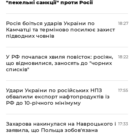
"пекельні санкції" проти Росії
​Росія боїться ударів України по
18:27
Камчатці та терміново посилює захист
підводних човнів
​У РФ почалася хвиля повісток: росіян,
18:22
що відмовилися, заносять до "чорних
списків"
​Удари України по російських НПЗ
17:55
обвалили експорт нафтопродуктів із
РФ до 10-річного мінімуму
​Захарова накинулася на Навроцького і
17:33
заявила, що Польща зобов'язана