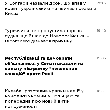
У Болгарії назвали дрон, що впав у
20:02
країні, українським – з'явилася реакція
Києва
Туреччина не пропустила торгові
19:40
судна, що йшли до Новоросійська, –
Bloomberg дізнався причину
Республіканці та демократи
19:06
об'єдналися: у Сенаті вказали на
сильну підтримку "пекельних
санкцій" проти Росії
Кулеба "розставив крапки над і" у
18:55
конфлікті України з Польщею та
попередив про новий витік
напруженості