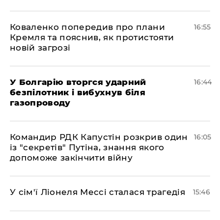
Коваленко попередив про плани
16:55
Кремля та пояснив, як протистояти
новій загрозі
У Болгарію вторгся ударний
16:44
безпілотник і вибухнув біля
газопроводу
Командир РДК Капустін розкрив один
16:05
із "секретів" Путіна, знання якого
допоможе закінчити війну
У сім'ї Ліонеля Мессі сталася трагедія
15:46