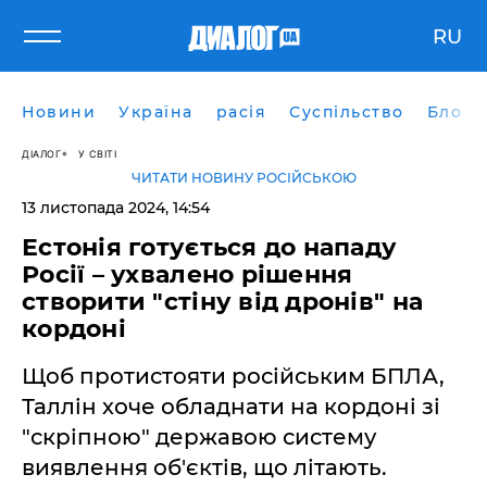
RU
Новини
Україна
расія
Суспільство
Блоги
ДІАЛОГ
У СВІТІ
ЧИТАТИ НОВИНУ РОСІЙСЬКОЮ
13 листопада 2024, 14:54
Естонія готується до нападу
Росії – ухвалено рішення
створити "стіну від дронів" на
кордоні
Щоб протистояти російським БПЛА,
Таллін хоче обладнати на кордоні зі
"скріпною" державою систему
виявлення об'єктів, що літають.