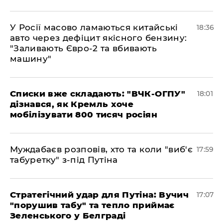
У Росії масово ламаються китайські
18:36
авто через дефіцит якісного бензину:
"Заливають Євро-2 та вбивають
машину"
Списки вже складають: "ВЧК-ОГПУ"
18:01
дізнався, як Кремль хоче
мобілізувати 800 тисяч росіян
Муждабаєв розповів, хто та коли "виб'є
17:59
табуретку" з-під Путіна
Стратегічний удар для Путіна: Вучич
17:07
"порушив табу" та тепло приймає
Зеленського у Белграді