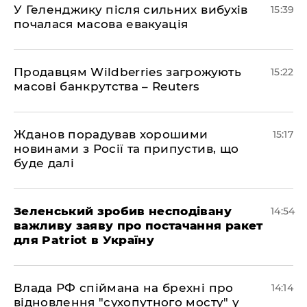
У Геленджику після сильних вибухів
15:39
почалася масова евакуація
Продавцям Wildberries загрожують
15:22
масові банкрутства – Reuters
Жданов порадував хорошими
15:17
новинами з Росії та припустив, що
буде далі
Зеленський зробив несподівану
14:54
важливу заяву про постачання ракет
для Patriot в Україну
Влада РФ спіймана на брехні про
14:14
відновлення "сухопутного мосту" у