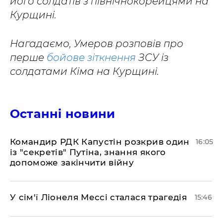
його солдатів з північнокорейцями на
Курщині.
Нагадаємо, Умеров розповів про
перше
бойове зіткнення
ЗСУ із
солдатами Кіма на Курщині.
Останні новини
Командир РДК Капустін розкрив один
16:05
із "секретів" Путіна, знання якого
допоможе закінчити війну
У сім'ї Ліонеля Мессі сталася трагедія
15:46