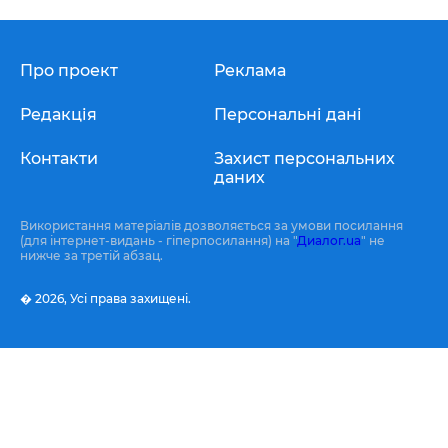
Про проект
Реклама
Редакція
Персональні дані
Контакти
Захист персональних
даних
Використання матеріалів дозволяється за умови посилання
(для інтернет-видань - гіперпосилання) на "
Диалог.ua
" не
нижче за третій абзац.
� 2026,
Усі права захищені.