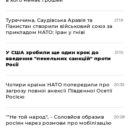
в кого немає грошей"
​Туреччина, Саудівська Аравія та
21:19
Пакистан створили військовий союз за
прикладом НАТО: Іран у гніві
​У США зробили ще один крок до
21:15
введення "пекельних санкцій" проти
Росії
​Чотири країни НАТО попередили про
20:35
загрозу повної анексії Південної Осетії
Росією
​'"Не той народ", - Соловйов образив
20:28
росіян через розмови про мобілізацію