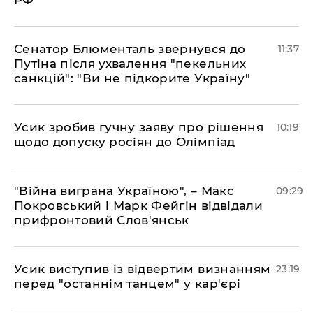
РФ
Сенатор Блюменталь звернувся до
11:37
Путіна після ухвалення "пекельних
санкцій": "Ви не підкорите Україну"
Усик зробив гучну заяву про рішення
10:19
щодо допуску росіян до Олімпіад
"Війна виграна Україною", – Макс
09:29
Покровський і Марк Фейгін відвідали
прифронтовий Слов'янськ
​Усик виступив із відвертим визнанням
23:19
перед "останнім танцем" у кар'єрі