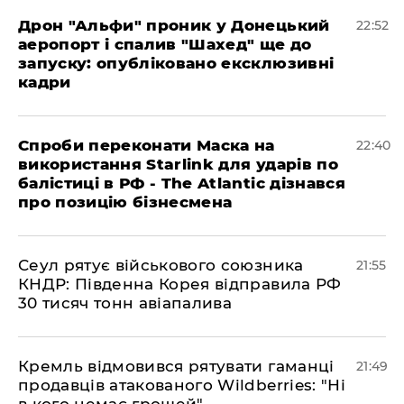
​Дрон "Альфи" проник у Донецький
22:52
аеропорт і спалив "Шахед" ще до
запуску: опубліковано ексклюзивні
кадри
​Спроби переконати Маска на
22:40
використання Starlink для ударів по
балістиці в РФ - The Atlantic дізнався
про позицію бізнесмена
​Сеул рятує військового союзника
21:55
КНДР: Південна Корея відправила РФ
30 тисяч тонн авіапалива
​Кремль відмовився рятувати гаманці
21:49
продавців атакованого Wildberries: "Ні