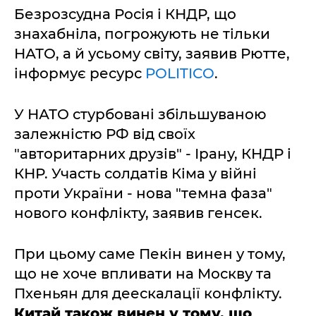
Безрозсудна Росія і КНДР, що
знахабніла, погрожують не тільки
НАТО, а й усьому світу, заявив Рютте,
інформує ресурс
POLITICO
.
У НАТО стурбовані збільшуваною
залежністю РФ від своїх
"авторитарних друзів" - Ірану, КНДР і
КНР. Участь солдатів Кіма у війні
проти України - нова "темна фаза"
нового конфлікту, заявив генсек.
При цьому саме Пекін винен у тому,
що не хоче впливати на Москву та
Пхеньян для деескалації конфлікту.
Китай також винен у тому, що