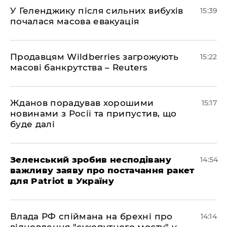
У Геленджику після сильних вибухів
15:39
почалася масова евакуація
Продавцям Wildberries загрожують
15:22
масові банкрутства – Reuters
Жданов порадував хорошими
15:17
новинами з Росії та припустив, що
буде далі
Зеленський зробив несподівану
14:54
важливу заяву про постачання ракет
для Patriot в Україну
Влада РФ спіймана на брехні про
14:14