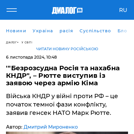
RU
Новини
Україна
расія
Суспільство
Блоги
ДІАЛОГ
У СВІТІ
ЧИТАТИ НОВИНУ РОСІЙСЬКОЮ
6 листопада 2024, 10:48
'"Безрозсудна Росія та нахабна
КНДР", – Рютте виступив із
заявою через армію Кіма
Війська КНДР у війні проти РФ – це
початок темної фази конфлікту,
заявив генсек НАТО Марк Рютте.
Автор:
Дмитрий Мироненко