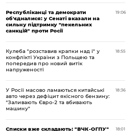
Республіканці та демократи
19:06
об'єдналися: у Сенаті вказали на
сильну підтримку "пекельних
санкцій" проти Росії
Кулеба "розставив крапки над і" у
18:55
конфлікті України з Польщею та
попередив про новий витік
напруженості
У Росії масово ламаються китайські
18:36
авто через дефіцит якісного бензину:
"Заливають Євро-2 та вбивають
машину"
Списки вже складають: "ВЧК-ОГПУ"
18:01