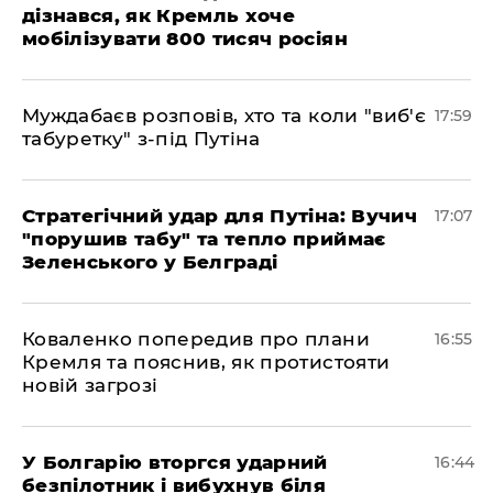
дізнався, як Кремль хоче
мобілізувати 800 тисяч росіян
Муждабаєв розповів, хто та коли "виб'є
17:59
табуретку" з-під Путіна
Стратегічний удар для Путіна: Вучич
17:07
"порушив табу" та тепло приймає
Зеленського у Белграді
Коваленко попередив про плани
16:55
Кремля та пояснив, як протистояти
новій загрозі
У Болгарію вторгся ударний
16:44
безпілотник і вибухнув біля