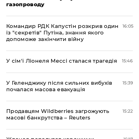
газопроводу
Командир РДК Капустін розкрив один
16:05
із "секретів" Путіна, знання якого
допоможе закінчити війну
У сім'ї Ліонеля Мессі сталася трагедія
15:46
У Геленджику після сильних вибухів
15:39
почалася масова евакуація
Продавцям Wildberries загрожують
15:22
масові банкрутства – Reuters