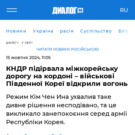
RU
Новини
Україна
расія
Суспільство
Блоги
ДІАЛОГ
У СВІТІ
ЧИТАТИ НОВИНУ РОСІЙСЬКОЮ
15 жовтня 2024, 11:05
КНДР підірвала міжкорейську
дорогу на кордоні – військові
Південної Кореї відкрили вогонь
Режим Кім Чен Ина ухвалив таке
дивне рішення несподівано, та це
викликало занепокоєння серед армії
Республіки Корея.