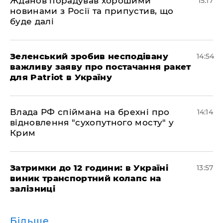
Жданов порадував хорошими
15:17
новинами з Росії та припустив, що
буде далі
Зеленський зробив несподівану
14:54
важливу заяву про постачання ракет
для Patriot в Україну
Влада РФ спіймана на брехні про
14:14
відновлення "сухопутного мосту" у
Крим
Затримки до 12 години: в Україні
13:57
виник транспортний колапс на
залізниці
Більше