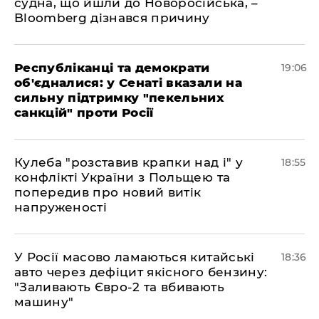
судна, що йшли до Новоросійська, –
Bloomberg дізнався причину
Республіканці та демократи
19:06
об'єдналися: у Сенаті вказали на
сильну підтримку "пекельних
санкцій" проти Росії
Кулеба "розставив крапки над і" у
18:55
конфлікті України з Польщею та
попередив про новий витік
напруженості
У Росії масово ламаються китайські
18:36
авто через дефіцит якісного бензину:
"Заливають Євро-2 та вбивають
машину"