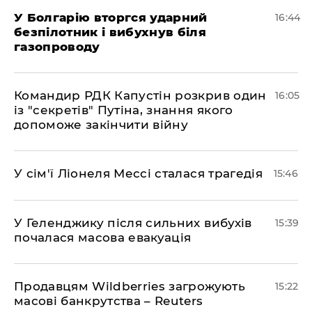
У Болгарію вторгся ударний
16:44
безпілотник і вибухнув біля
газопроводу
Командир РДК Капустін розкрив один
16:05
із "секретів" Путіна, знання якого
допоможе закінчити війну
У сім'ї Ліонеля Мессі сталася трагедія
15:46
У Геленджику після сильних вибухів
15:39
почалася масова евакуація
Продавцям Wildberries загрожують
15:22
масові банкрутства – Reuters