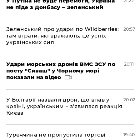
У Путіна не буде перемоги, Україна
21:22
не піде з Донбасу – Зеленський
Зеленський про удари по Wildberries:
20:57
там втрати, які вражають, це успіх
українських сил
Удари морських дронів ВМС ЗСУ по
20:11
посту "Сиваш" у Чорному морі
показали на відео
У Болгарії назвали дрон, що впав у
20:02
країні, українським – з'явилася реакція
Києва
Туреччина не пропустила торгові
19:40