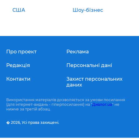
США
Шоу-бізнес
Про проект
Реклама
Редакція
Персональні дані
Контакти
Захист персональних
даних
Використання матеріалів дозволяється за умови посилання
(для інтернет-видань - гіперпосилання) на "
Диалог.ua
" не
нижче за третій абзац.
� 2026,
Усі права захищені.