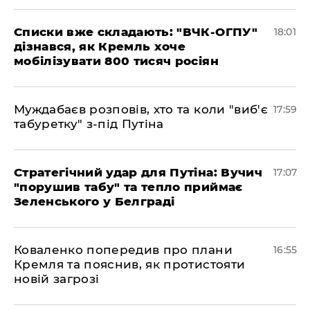
Списки вже складають: "ВЧК-ОГПУ"
18:01
дізнався, як Кремль хоче
мобілізувати 800 тисяч росіян
Муждабаєв розповів, хто та коли "виб'є
17:59
табуретку" з-під Путіна
Стратегічний удар для Путіна: Вучич
17:07
"порушив табу" та тепло приймає
Зеленського у Белграді
Коваленко попередив про плани
16:55
Кремля та пояснив, як протистояти
новій загрозі