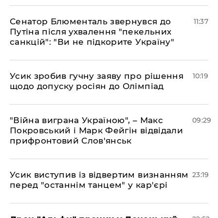
Сенатор Блюменталь звернувся до
11:37
Путіна після ухвалення "пекельних
санкцій": "Ви не підкорите Україну"
Усик зробив гучну заяву про рішення
10:19
щодо допуску росіян до Олімпіад
"Війна виграна Україною", – Макс
09:29
Покровський і Марк Фейгін відвідали
прифронтовий Слов'янськ
​Усик виступив із відвертим визнанням
23:19
перед "останнім танцем" у кар'єрі