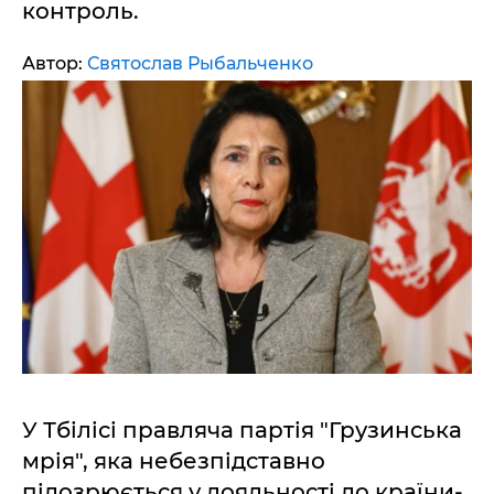
контроль.
Автор:
Святослав Рыбальченко
У Тбілісі правляча партія "Грузинська
мрія", яка небезпідставно
підозрюється у лояльності до країни-