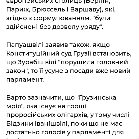
європейських столиць (Берлін,
Париж, Брюссель і Варшаву), які,
згідно з формулюванням, "були
здійснені без дозволу уряду".
Папуашвілі заявив також, якщо
Конституційний суд Грузії встановить,
що Зурабішвілі "порушила головний
закон", то її усуне з посади вже новий
парламент.
Варто зазначити, що "Грузинська
мрія", яка існує на гроші
проросійських олігархів, у тому числі
Бідзини Іванішвілі, поки що не має
достатньо голосів у парламенті для