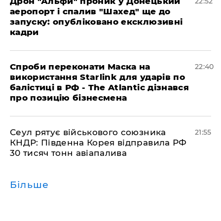
​Дрон "Альфи" проник у Донецький
22:52
аеропорт і спалив "Шахед" ще до
запуску: опубліковано ексклюзивні
кадри
​Спроби переконати Маска на
22:40
використання Starlink для ударів по
балістиці в РФ - The Atlantic дізнався
про позицію бізнесмена
​Сеул рятує військового союзника
21:55
КНДР: Південна Корея відправила РФ
30 тисяч тонн авіапалива
Більше