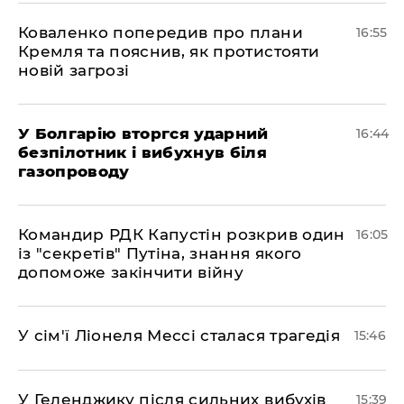
Коваленко попередив про плани
16:55
Кремля та пояснив, як протистояти
новій загрозі
У Болгарію вторгся ударний
16:44
безпілотник і вибухнув біля
газопроводу
Командир РДК Капустін розкрив один
16:05
із "секретів" Путіна, знання якого
допоможе закінчити війну
У сім'ї Ліонеля Мессі сталася трагедія
15:46
У Геленджику після сильних вибухів
15:39