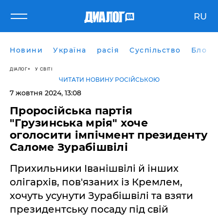
RU
Новини
Україна
расія
Суспільство
Блоги
ДІАЛОГ
У СВІТІ
ЧИТАТИ НОВИНУ РОСІЙСЬКОЮ
7 жовтня 2024, 13:08
Проросійська партія
"Грузинська мрія" хоче
оголосити імпічмент президенту
Саломе Зурабішвілі
Прихильники Іванішвілі й інших
олігархів, пов'язаних із Кремлем,
хочуть усунути Зурабішвілі та взяти
президентську посаду під свій