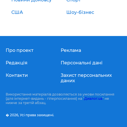
США
Шоу-бізнес
Про проект
Реклама
Редакція
Персональні дані
Контакти
Захист персональних
даних
Використання матеріалів дозволяється за умови посилання
(для інтернет-видань - гіперпосилання) на "
Диалог.ua
" не
нижче за третій абзац.
� 2026,
Усі права захищені.