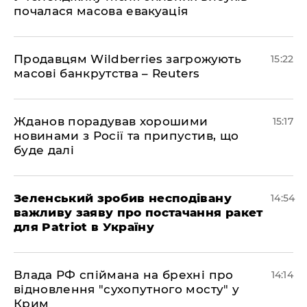
почалася масова евакуація
Продавцям Wildberries загрожують
15:22
масові банкрутства – Reuters
Жданов порадував хорошими
15:17
новинами з Росії та припустив, що
буде далі
Зеленський зробив несподівану
14:54
важливу заяву про постачання ракет
для Patriot в Україну
Влада РФ спіймана на брехні про
14:14
відновлення "сухопутного мосту" у
Крим