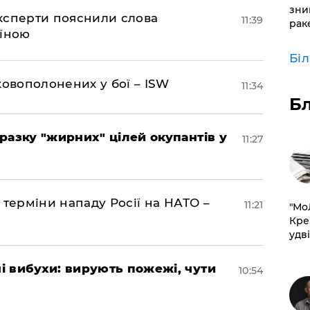
зни
експерти пояснили слова
11:39
рак
аїною
Бі
ковополонених у бої – ISW
11:34
Б
разку "жирних" цілей окупантів у
11:27
 терміни нападу Росії на НАТО –
11:21
​"М
Кре
удві
 вибухи: вирують пожежі, чути
10:54