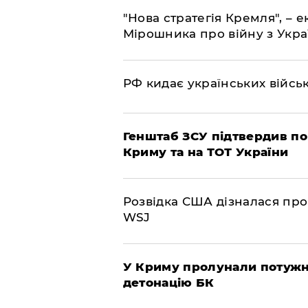
"Нова стратегія Кремля", – 
Мірошника про війну з Укр
РФ кидає українських війсь
Генштаб ЗСУ підтвердив по
Криму та на ТОТ України
Розвідка США дізналася про
WSJ
У Криму пролунали потужні
детонацію БК