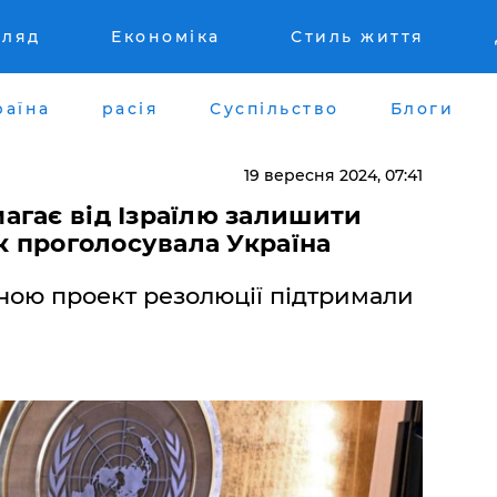
гляд
Економіка
Стиль життя
раїна
расія
Суспільство
Блоги
19 вересня 2024, 07:41
агає від Ізраїлю залишити
як проголосувала Україна
ною проект резолюції підтримали