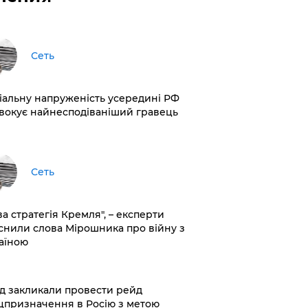
Сеть
іальну напруженість усередині РФ
вокує найнесподіваніший гравець
Сеть
ва стратегія Кремля", – експерти
снили слова Мірошника про війну з
аїною
хід закликали провести рейд
цпризначення в Росію з метою