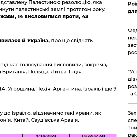
дставлену Палестиною резолюцію, яка
Poi
инути палестинські землі протягом року.
для
жави, 14 висловилися проти, 43
Фед
пер
явилася й Україна,
про що свідчать
зас
рос
 під час голосування висловили, зокрема,
"Ус
Британія, Польща, Литва, Індія.
діз
роз
, Угорщина, Чехія, Аргентина, Ізраїль і ще 9
та
​За
 до Ізраїлю, відзначимо такі країни, як
онія, Китай, Саудівська Аравія.
спе
зни
рак