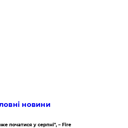
ловні новини
же початися у серпні", – Fire