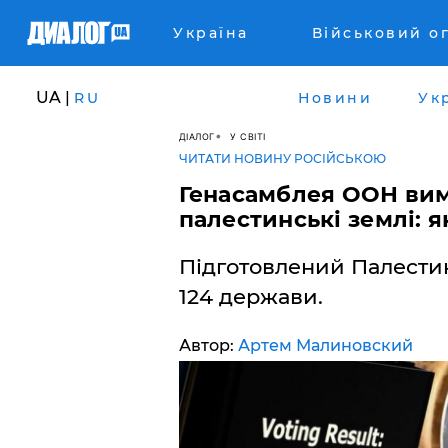
Україна
Військовий о
UA |
RU
Новини
Ук
ДІАЛОГ
У СВІТІ
ЧИТАТИ НОВИНУ РОСІЙСЬКОЮ
Генасамблея ООН вим
палестинські землі: 
Підготовлений Палести
124 держави.
Автор:
Артем Малиновский