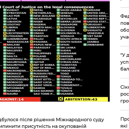
​Фе
пов
обо
уча
​"У
усп
бал
​Сі
рос
гро
​Пр
дбулося після рішення Міжнародного суду
які
рипинити присутність на окупованій