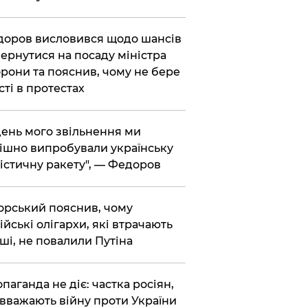
доров висловився щодо шансів
ернутися на посаду міністра
рони та пояснив, чому не бере
сті в протестах
 день мого звільнення ми
ішно випробували українську
істичну ракету", — Федоров
корський пояснив, чому
ійські олігархи, які втрачають
ші, не повалили Путіна
опаганда не діє: частка росіян,
 вважають війну проти України