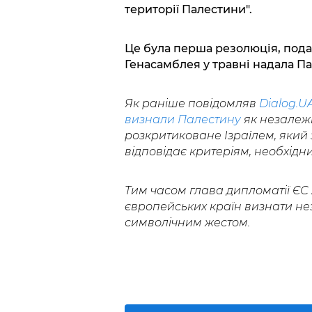
території Палестини".
Це була перша резолюція, пода
Генасамблея у травні надала Па
Як раніше повідомляв
Dialog.U
визнали Палестину
як незалежн
розкритиковане Ізраїлем, який
відповідає критеріям, необхід
Тим часом глава дипломатії ЄС
європейських країн визнати не
символічним жестом.