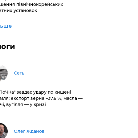
щення північнокорейських
етних установок
льше
логи
Сеть
оЛоЧКа" завдає удару по кишені
мля: експорт зерна −37,6 %, масла —
чі, вугілля — у кризі
Олег Жданов