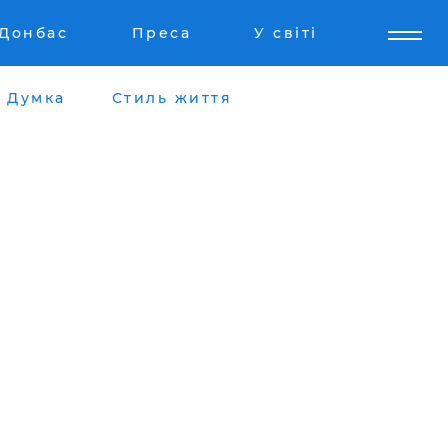
Донбас
Преса
У світі
Думка
Стиль життя