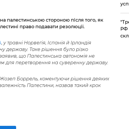
усп
на палестинською стороною після того, як
​"Т
лестині право подавати резолюції.
РФ 
скл
A
, у травні Норвегія, Іспанія й Ірландія
у державу. Таке рішення було різко
 заявив, що Палестинська автономія не
ним для перетворення на суверенну державу.
 Жозеп Боррель, коментуючи рішення деяких
залежність Палестини, назвав такий крок