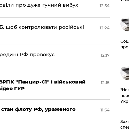
овіли про дуже гучний вибух
12:54
Б, щоб контролювати російські
12:24
Соц
про
ередині РФ провокує
12:17
РПК "Панцир-С1" і військовий
12:15
відео ГУР
"Но
поя
Укр
 стан флоту РФ, ураженого
11:54
​За
спе