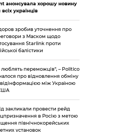
nt анонсувала хорошу новину
 всіх українців
оров зробив уточнення про
еговори з Маском щодо
тосування Starlink проти
ійської балістики
і люблять переможців", – Politico
налося про відновлення обміну
відінформацією між Україною
 США
хід закликали провести рейд
цпризначення в Росію з метою
щення північнокорейських
етних установок