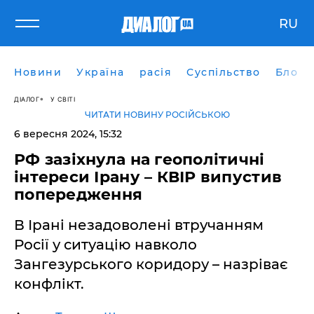
RU
Новини
Україна
расія
Суспільство
Блоги
ДІАЛОГ
У СВІТІ
ЧИТАТИ НОВИНУ РОСІЙСЬКОЮ
6 вересня 2024, 15:32
РФ зазіхнула на геополітичні
інтереси Ірану – КВІР випустив
попередження
В Ірані незадоволені втручанням
Росії у ситуацію навколо
Зангезурського коридору – назріває
конфлікт.