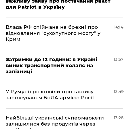
важливу заяву про постачання ракет
для Patriot в Україну
Влада РФ спіймана на брехні про
14:14
відновлення "сухопутного мосту" у
Крим
Затримки до 12 години: в Україні
13:57
виник транспортний колапс на
залізниці
У Румунії розповіли про тактику
13:49
застосування БпЛА армією Росії
Найбільші українські супермаркети
13:28
залишилися без продуктів через