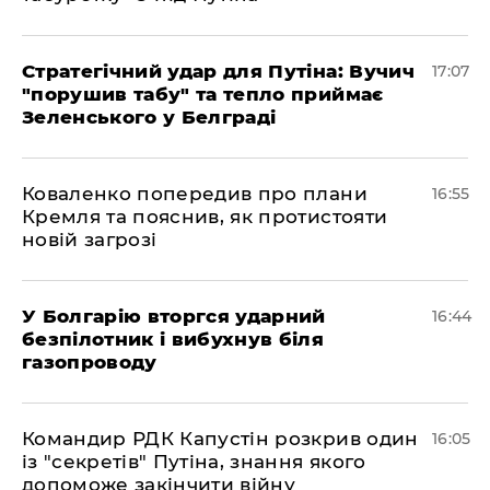
Стратегічний удар для Путіна: Вучич
17:07
"порушив табу" та тепло приймає
Зеленського у Белграді
Коваленко попередив про плани
16:55
Кремля та пояснив, як протистояти
новій загрозі
У Болгарію вторгся ударний
16:44
безпілотник і вибухнув біля
газопроводу
Командир РДК Капустін розкрив один
16:05
із "секретів" Путіна, знання якого
допоможе закінчити війну