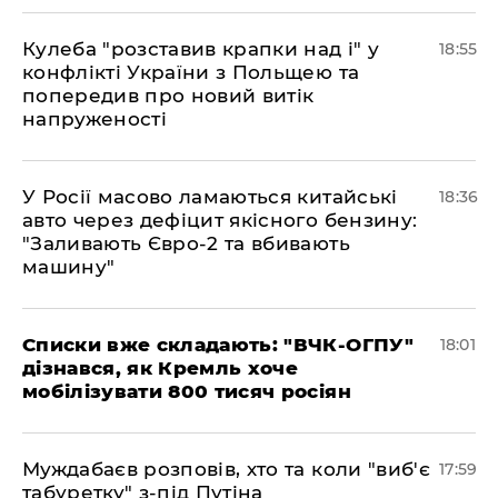
Кулеба "розставив крапки над і" у
18:55
конфлікті України з Польщею та
попередив про новий витік
напруженості
У Росії масово ламаються китайські
18:36
авто через дефіцит якісного бензину:
"Заливають Євро-2 та вбивають
машину"
Списки вже складають: "ВЧК-ОГПУ"
18:01
дізнався, як Кремль хоче
мобілізувати 800 тисяч росіян
Муждабаєв розповів, хто та коли "виб'є
17:59
табуретку" з-під Путіна