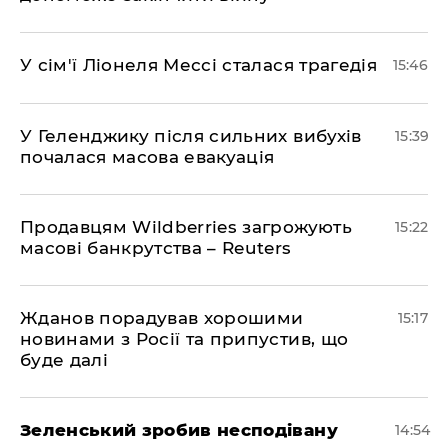
У сім'ї Ліонеля Мессі сталася трагедія
15:46
У Геленджику після сильних вибухів
15:39
почалася масова евакуація
Продавцям Wildberries загрожують
15:22
масові банкрутства – Reuters
Жданов порадував хорошими
15:17
новинами з Росії та припустив, що
буде далі
Зеленський зробив несподівану
14:54