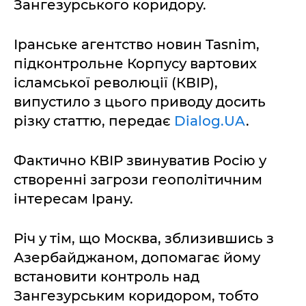
Зангезурського коридору.
Іранське агентство новин Tasnim,
підконтрольне Корпусу вартових
ісламської революції (КВІР),
випустило з цього приводу досить
різку статтю, передає
Dialog.UA
.
Фактично КВІР звинуватив Росію у
створенні загрози геополітичним
інтересам Ірану.
Річ у тім, що Москва, зблизившись з
Азербайджаном, допомагає йому
встановити контроль над
Зангезурським коридором, тобто