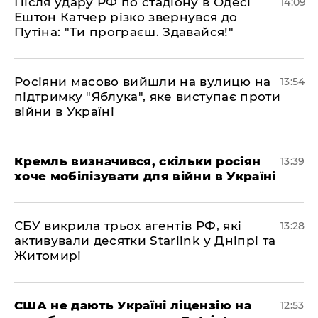
Після удару РФ по стадіону в Одесі
14:09
Ештон Катчер різко звернувся до
Путіна: "Ти програєш. Здавайся!"
Росіяни масово вийшли на вулицю на
13:54
підтримку "Яблука", яке виступає проти
війни в Україні
Кремль визначився, скільки росіян
13:39
хоче мобілізувати для війни в Україні
СБУ викрила трьох агентів РФ, які
13:28
активували десятки Starlink у Дніпрі та
Житомирі
США не дають Україні ліцензію на
12:53