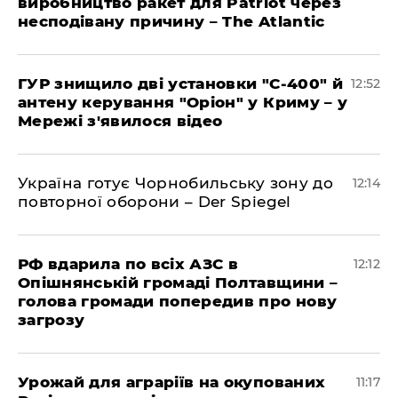
виробництво ракет для Patriot через
несподівану причину – The Atlantic
ГУР знищило дві установки "С-400" й
12:52
антену керування "Оріон" у Криму – у
Мережі з'явилося відео
Україна готує Чорнобильську зону до
12:14
повторної оборони – Der Spiegel
РФ вдарила по всіх АЗС в
12:12
Опішнянській громаді Полтавщини –
голова громади попередив про нову
загрозу
Урожай для аграріїв на окупованих
11:17