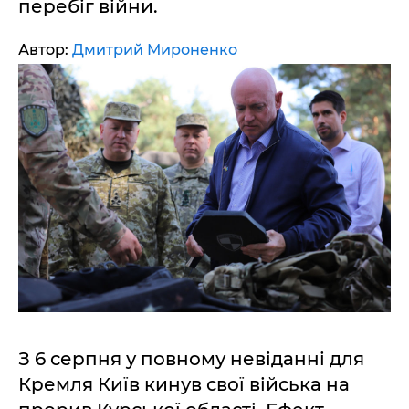
перебіг війни.
Автор:
Дмитрий Мироненко
З 6 серпня у повному невіданні для
Кремля Київ кинув свої війська на