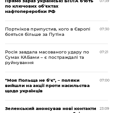
Прямо зараз українські БПЛА б'ють
07:39
по ключових об'єктах
нафтопереробки РФ
Портніков припустив, кого в Європі
07:30
бояться більше за Путіна
Росія завдала масованого удару по
07:21
Сумах КАБами – є постраждалі та
руйнування
"Моя Польща не б'є", – поляки
07:00
вийшли на акції проти насильства
щодо українців
Зеленський анонсував нові контакти
23:09