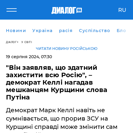
RU
Новини
Україна
расія
Суспільство
Блоги
ДІАЛОГ
У СВІТІ
ЧИТАТИ НОВИНУ РОСІЙСЬКОЮ
19 серпня 2024, 07:30
"Він заявляв, що здатний
захистити всю Росію", –
демократ Келлі нагадав
мешканцям Курщини слова
Путіна
Демократ Марк Келлі навіть не
сумнівається, що прорив ЗСУ на
Курщині справді може змінити сам