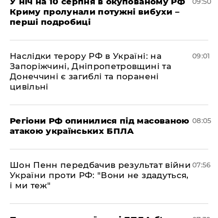
У ніч на 10 серпня в окупованому РФ
09:50
Криму пролунали потужні вибухи –
перші подробиці
Наслідки терору РФ в Україні: на
09:01
Запоріжчині, Дніпропетровщині та
Донеччині є загиблі та поранені
цивільні
Регіони РФ опинилися під масованою
08:05
атакою українських БПЛА
Шон Пенн передбачив результат війни
07:56
України проти РФ: "Вони не здадуться,
і ми теж"