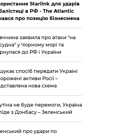
ористання Starlink для ударів
балістиці в РФ - The Atlantic
нався про позицію бізнесмена
еччина заявила про атаки "на
 судна" у Чорному морі та
рнулася до РФ і України
шукає спосіб передати Україні
орожені активи Росії –
дставлена ​​нова схема
утіна не буде перемоги, Україна
піде з Донбасу – Зеленський
енський про удари по