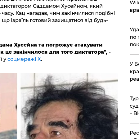
Wil
м диктатором Саддамом Хусейном, який
вра
 часу. Кац нагадав, чим закінчилися подібні
 що Ізраїль готовий захищатися від будь-
Уда
по 
пок
дама Хусейна та погрожує атакувати
як це закінчилося для того диктатора",
-
ї у
соцмережі Х
.
У Б
кра
реа
Тур
суд
– B
Рес