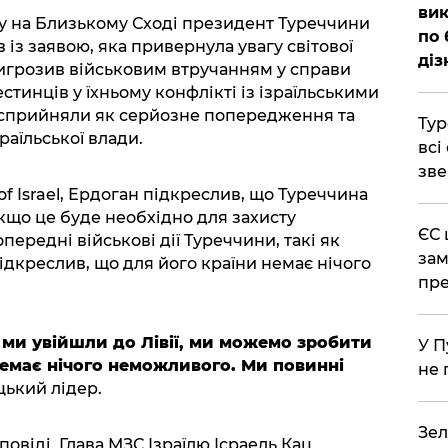
вик
у на Близькому Сході президент Туреччини
по 
із заявою, яка привернула увагу світової
діз
игрозив військовим втручанням у справи
стинців у їхньому конфлікті із ізраїльськими
ва сприйняли як серйозне попередження та
Тур
раїльської влади.
всі
зве
of Israel, Ердоган підкреслив, що Туреччина
кщо це буде необхідно для захисту
ЄС 
передні військові дії Туреччини, такі як
зам
 підкреслив, що для його країни немає нічого
пре
 ми увійшли до Лівії, ми можемо зробити
У П
 немає нічого неможливого. Ми повинні
не 
цький лідер.
Зел
овіді. Глава МЗС Ізраїлю Ісраель Кац