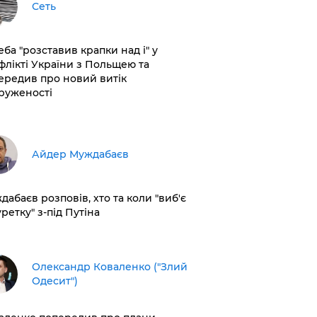
Сеть
еба "розставив крапки над і" у
флікті України з Польщею та
ередив про новий витік
руженості
Айдер Муждабаєв
дабаєв розповів, хто та коли "виб'є
ретку" з-під Путіна
Олександр Коваленко ("Злий
Одесит")