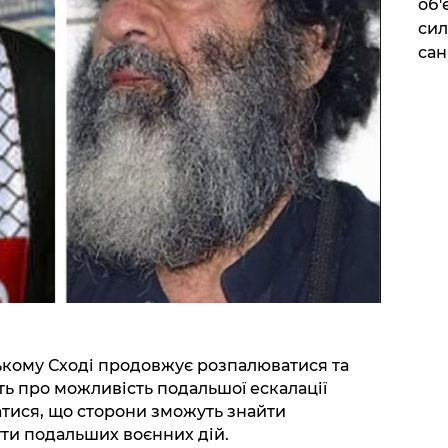
об'
сил
сан
ькому Сході продовжує розпалюватися та
ать про можливість подальшої ескалації
атися, що сторони зможуть знайти
ти подальших воєнних дій.