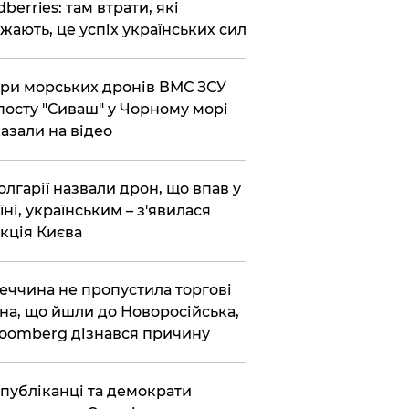
dberries: там втрати, які
жають, це успіх українських сил
ри морських дронів ВМС ЗСУ
посту "Сиваш" у Чорному морі
азали на відео
олгарії назвали дрон, що впав у
їні, українським – з'явилася
кція Києва
еччина не пропустила торгові
на, що йшли до Новоросійська,
loomberg дізнався причину
публіканці та демократи