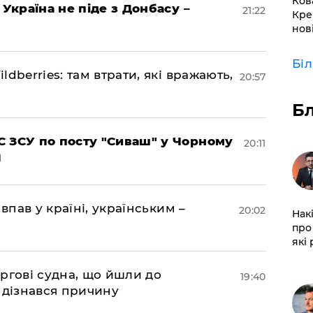
Ков
 Україна не піде з Донбасу –
21:22
Кре
нов
Бі
dberries: там втрати, які вражають,
20:57
Б
 ЗСУ по посту "Сиваш" у Чорному
20:11
впав у країні, українським –
20:02
Нак
про 
які
ргові судна, що йшли до
19:40
 дізнався причину