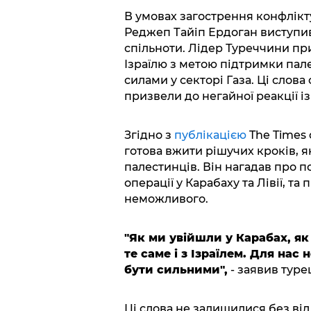
В умовах загострення конфлікт
Реджеп Тайіп Ердоган виступив 
спільноти. Лідер Туреччини пр
Ізраїлю з метою підтримки пале
силами у секторі Газа. Ці сло
призвели до негайної реакції із
Згідно з
публікацією
The Times 
готова вжити рішучих кроків, я
палестинців. Він нагадав про по
операції у Карабаху та Лівії, та
неможливого.
"Як ми увійшли у Карабах, як
те саме і з Ізраїлем. Для нас
бути сильними",
- заявив туре
Ці слова не залишилися без відп