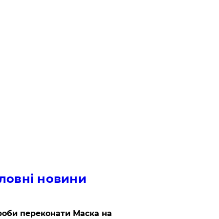
ловні новини
роби переконати Маска на