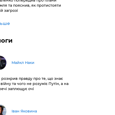
аленко попередив про плани
мля та пояснив, як протистояти
ій загрозі
льше
логи
Майкл Наки
і розкрив правду про те, що знає
війну та чого не розуміє Путін, а на
 речі заплющує очі
Іван Яковина