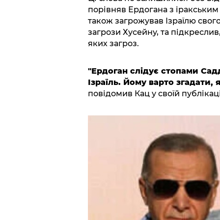
порівняв Ердогана з іракськи
також загрожував Ізраїлю свого
загрози Хусейну, та підкреслив,
яких загроз.
"Ердоган слідує стопами Сад
Ізраїль. Йому варто згадати, 
повідомив Кац у своїй публікаці