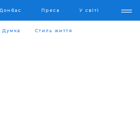
Донбас
Преса
У світі
Думка
Стиль життя