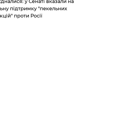
єдналися: у Сенаті вказали на
ьну підтримку "пекельних
кцій" проти Росії