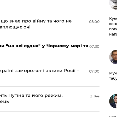
Кул
 що знає про війну та чого не
08:00
кон
 заплющує очі
поп
нап
и "на всі судна" у Чорному морі та
07:30
раїні заморожені активи Росії –
07:00
Муж
табу
ить Путіна та його режим,
21:44
нець