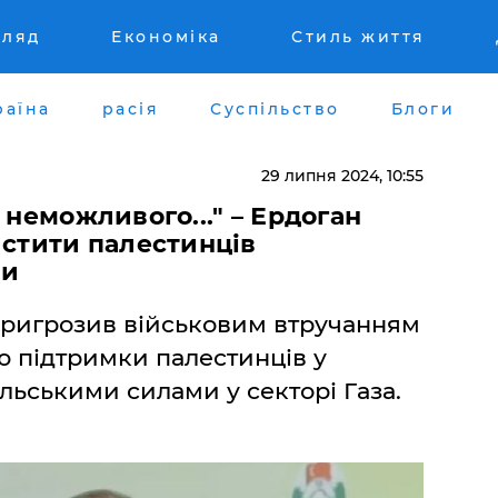
гляд
Економіка
Стиль життя
раїна
расія
Суспільство
Блоги
29 липня 2024, 10:55
 неможливого..." – Ердоган
истити палестинців
ми
пригрозив військовим втручанням
ою підтримки палестинців у
аїльськими силами у секторі Газа.