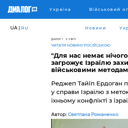
Україна
Військовий о
UA |
RU
Новини
Ук
ДІАЛОГ
У СВІТІ
ЧИТАТИ НОВИНУ РОСІЙСЬКОЮ
"Для нас немає нічого
загрожує Ізраїлю зах
військовими метода
Реджеп Тайіп Ердоган 
у справи Ізраїлю з мет
їхньому конфлікті з ізр
Автор:
Светлана Романенко