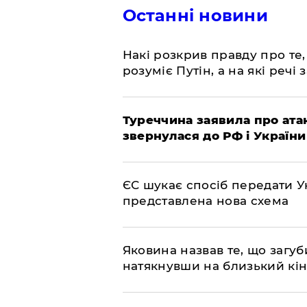
Останні новини
Накі розкрив правду про те,
розуміє Путін, а на які речі
Туреччина заявила про атак
звернулася до РФ і України
ЄС шукає спосіб передати Ук
представлена ​​нова схема
Яковина назвав те, що загуб
натякнувши на близький кі