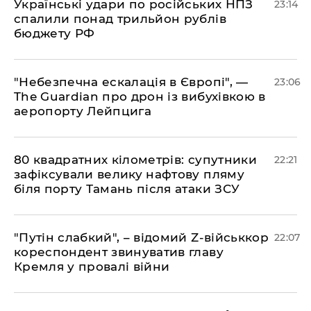
​Українські удари по російських НПЗ
23:14
спалили понад трильйон рублів
бюджету РФ
​"Небезпечна ескалація в Європі", —
23:06
The Guardian про дрон із вибухівкою в
аеропорту Лейпцига
​80 квадратних кілометрів: супутники
22:21
зафіксували велику нафтову пляму
біля порту Тамань після атаки ЗСУ
"Путін слабкий", – відомий Z-військкор
22:07
кореспондент звинуватив главу
Кремля у провалі війни