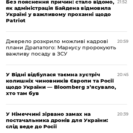
​Без пояснення причин: стало відомо,
21:52
як адміністрація Байдена відмовила
Україні у важливому проханні щодо
Patriot
​Джерело розкрило можливі кадрові
20:59
плани Драпатого: Маркусу пророкують
важливу посаду в ЗСУ
​У Відні відбулася таємна зустріч
20:45
колишніх чиновників Європи та Росії
щодо України — Bloomberg з’ясувало,
хто там був
​У Німеччині зірвано замах на
20:39
постачальника дронів для України:
слід веде до Росії