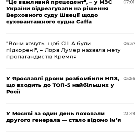
"Це важливий прецедент", – у МЗС
07:01
України відреагували на рішення
Верховного суду Швеції щодо
суховантажного судна Caffa
"Вони хочуть, щоб США були
06:57
підкорені", – Лора Лумер назвала мету
пропагандистів Кремля
У Ярославлі дрони розбомбили НПЗ,
05:56
що входить до ТОП-5 найбільших у
Росії
​У Москві за один день поховали
23:49
другого генерала — стало відомо ім’я