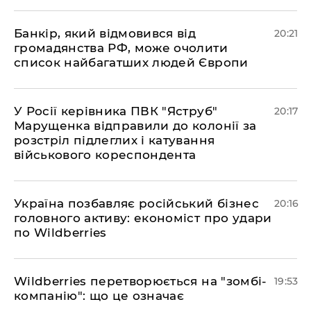
​Банкір, який відмовився від
20:21
громадянства РФ, може очолити
список найбагатших людей Європи
​У Росії керівника ПВК "Яструб"
20:17
Марущенка відправили до колонії за
розстріл підлеглих і катування
військового кореспондента
​Україна позбавляє російський бізнес
20:16
головного активу: економіст про удари
по Wildberries
​Wildberries перетворюється на "зомбі-
19:53
компанію": що це означає