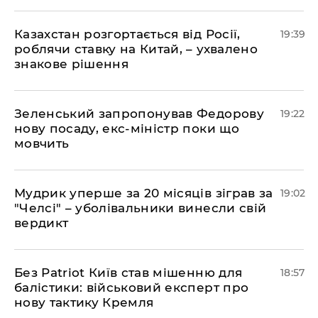
​Казахстан розгортається від Росії,
19:39
роблячи ставку на Китай, – ухвалено
знакове рішення
​Зеленський запропонував Федорову
19:22
нову посаду, екс-міністр поки що
мовчить
​Мудрик уперше за 20 місяців зіграв за
19:02
"Челсі" – уболівальники винесли свій
вердикт
​Без Patriot Київ став мішенню для
18:57
балістики: військовий експерт про
нову тактику Кремля