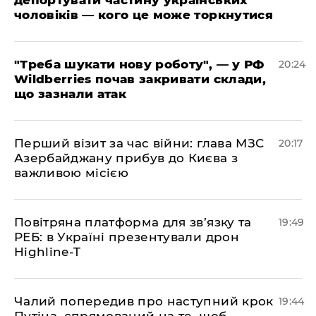
депортувати частину українських
чоловіків — кого це може торкнутися
​"Треба шукати нову роботу", — у РФ
20:24
Wildberries почав закривати склади,
що зазнали атак
​Перший візит за час війни: глава МЗС
20:17
Азербайджану прибув до Києва з
важливою місією
​Повітряна платформа для зв’язку та
19:49
РЕБ: в Україні презентували дрон
Highline-T
​Чалий попередив про наступний крок
19:44