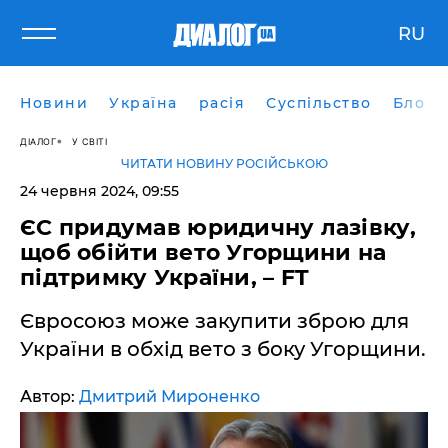
RU
Новини
Україна
расія
Суспільство
Блоги
ДІАЛОГ
У СВІТІ
ЧИТАТИ НОВИНУ РОСІЙСЬКОЮ
24 червня 2024, 09:55
ЄС придумав юридичну лазівку,
щоб обійти вето Угорщини на
підтримку України, – FT
Євросоюз може закупити зброю для
України в обхід вето з боку Угорщини.
Автор:
Дмитрий Мироненко