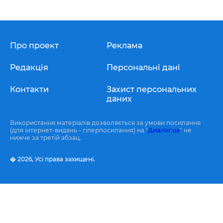
Про проект
Реклама
Редакція
Персональні дані
Контакти
Захист персональних
даних
Використання матеріалів дозволяється за умови посилання
(для інтернет-видань - гіперпосилання) на "
Диалог.ua
" не
нижче за третій абзац.
� 2026,
Усі права захищені.