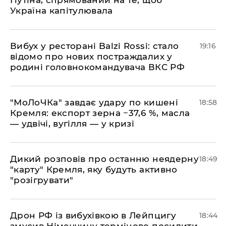
Путіна, спрямований на те, щоб
Україна капітулювала
​Вибух у ресторані Balzi Rossi: стало
19:16
відомо про нових постраждалих у
родині головнокомандувача ВКС РФ
​"МоЛоЧКа" завдає удару по кишені
18:58
Кремля: експорт зерна −37,6 %, масла
— удвічі, вугілля — у кризі
​Дикий розповів про останню неядерну
18:49
"карту" Кремля, яку будуть активно
"розігрувати"
​Дрон РФ із вибухівкою в Лейпцигу
18:44