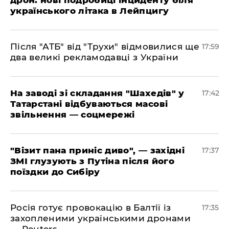
дрон: нові подробиці інциденту біля
українського літака в Лейпцигу
​Після "АТБ" від "Трухи" відмовилися ще
17:59
два великі рекламодавці з України
​На заводі зі складання "Шахедів" у
17:42
Татарстані відбуваються масові
звільнення — соцмережі
"Візит пана приніс диво", — західні
17:37
ЗМІ глузують з Путіна після його
поїздки до Сибіру
Росія готує провокацію в Балтії із
17:35
захопленими українськими дронами