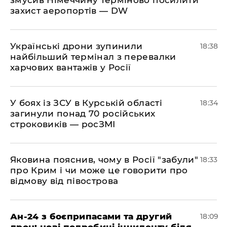
змусив Німеччину терміново посилити
захист аеропортів — DW
​Українські дрони зупинили
18:38
найбільший термінал з перевалки
харчових вантажів у Росії
​У боях із ЗСУ в Курській області
18:34
загинули понад 70 російських
строковиків — росЗМІ
​Яковина пояснив, чому в Росії "забули"
18:33
про Крим і чи може це говорити про
відмову від півострова
​Ан-24 з боєприпасами та другий
18:09