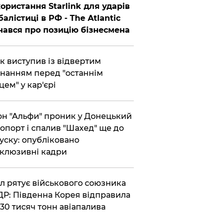
ористання Starlink для ударів
балістиці в РФ - The Atlantic
нався про позицію бізнесмена
ик виступив із відвертим
нанням перед "останнім
цем" у кар'єрі
он "Альфи" проник у Донецький
опорт і спалив "Шахед" ще до
уску: опубліковано
клюзивні кадри
ул рятує військового союзника
Р: Південна Корея відправила
30 тисяч тонн авіапалива