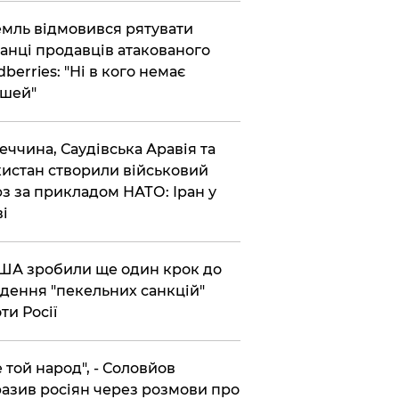
емль відмовився рятувати
анці продавців атакованого
dberries: "Ні в кого немає
шей"
реччина, Саудівська Аравія та
истан створили військовий
з за прикладом НАТО: Іран у
ві
США зробили ще один крок до
дення "пекельних санкцій"
ти Росії
Не той народ", - Соловйов
азив росіян через розмови про