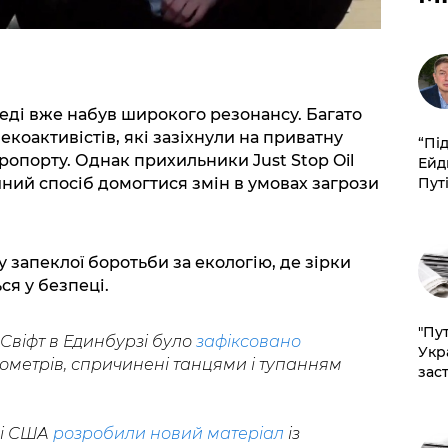
еді вже набув широкого резонансу. Багато
екоактивістів, які зазіхнули на приватну
​“Пі
ропорту. Однак прихильники Just Stop Oil
Ейд
диний спосіб домогтися змін в умовах загрози
Пут
у запеклої боротьби за екологію, де зірки
ся у безпеці.
"Пут
Свіфт в Единбурзі було
зафіксовано
Укр
ілометрів, спричинені танцями і тупанням
зас
ні США
розробили новий матеріал
із