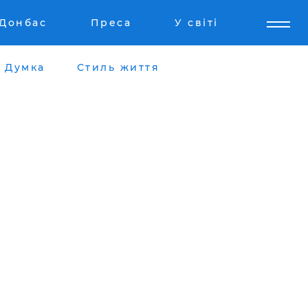
Донбас
Преса
У світі
Думка
Стиль життя