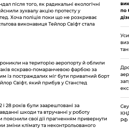
вик
дал після того, як радикальні екологічні
по 
здійснили зухвалу акцію протесту у
діз
ед. Хоча поліція поки що не розкриває
ультова виконавиця Тейлор Свіфт стала
​Ус
виз
тан
проникли на територію аеропорту й облили
​Др
ітаків яскраво-помаранчевою фарбою за
аер
м із постраждалих міг бути приватний борт
зап
ейлор Свіфт, який прибув у Станстед
екс
2 і 28 років були заарештовані за
​Се
вданні шкоди та втручанні у роботу
КНД
и пояснили свої дії прагненням привернути
РФ 
ми зміни клімату та неконтрольованого