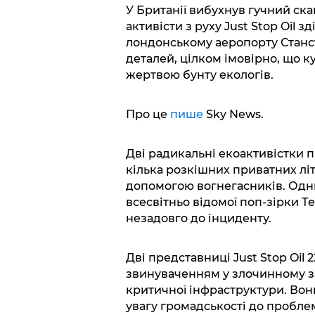
У Британії вибухнув гучний скан
активісти з руху Just Stop Oil 
лондонському аеропорту Станст
деталей, цілком імовірно, що к
жертвою бунту екологів.
Про це
пише
Sky News.
Дві радикальні екоактивістки 
кілька розкішних приватних л
допомогою вогнегасників. Одни
всесвітньо відомої поп-зірки Т
незадовго до інциденту.
Дві представниці Just Stop Oil 2
звинуваченням у злочинному за
критичної інфраструктури. Вон
увагу громадськості до пробле