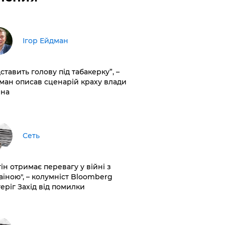
Ігор Ейдман
дставить голову під табакерку”, –
ман описав сценарій краху влади
іна
Сеть
ін отримає перевагу у війні з
аїною", – колумніст Bloomberg
теріг Захід від помилки