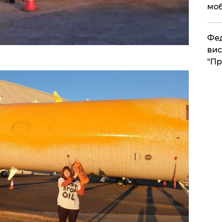
моб
​Фе
вис
"Пр