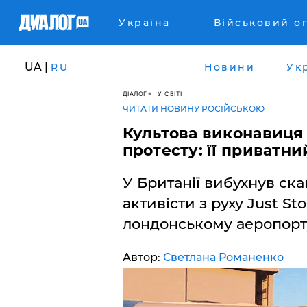
Україна
Військовий о
UA |
RU
Новини
Ук
ДІАЛОГ
У СВІТІ
ЧИТАТИ НОВИНУ РОСІЙСЬКОЮ
Культова виконавиця
протесту: її приватни
У Британії вибухнув скан
активісти з руху Just St
лондонському аеропорту
Автор:
Светлана Романенко