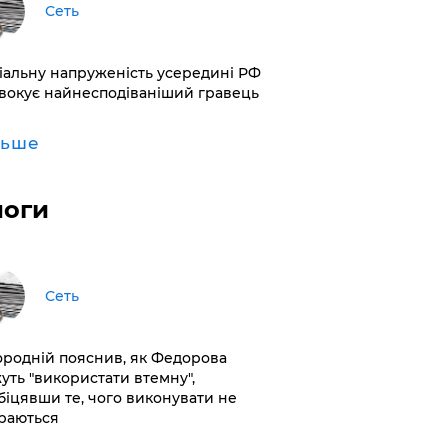
Сеть
іальну напруженість усередині РФ
вокує найнесподіваніший гравець
льше
логи
Сеть
ородній пояснив, як Федорова
уть "використати втемну",
біцявши те, чого виконувати не
раються