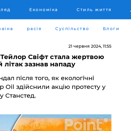
гляд
Економіка
Стиль життя
раїна
расія
Суспільство
Блоги
21 червня 2024, 11:55
 Тейлор Свіфт стала жертвою
й літак зазнав нападу
дал після того, як екологічні
op Oil здійснили акцію протесту у
 Станстед.