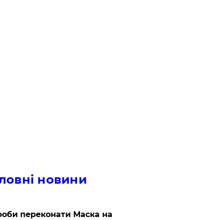
ловні новини
роби переконати Маска на