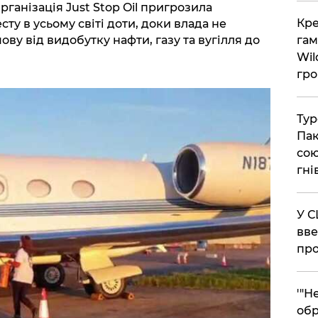
ганізація Just Stop Oil пригрозила
​Кр
ту в усьому світі доти, доки влада не
гам
ову від видобутку нафти, газу та вугілля до
Wil
гро
​Ту
Пак
сою
гні
​У 
вве
про
​'"
обр