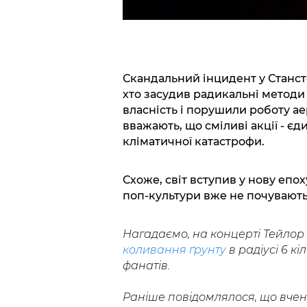
Скандальний інцидент у Станст
хто засудив радикальні методи 
власність і порушили роботу ае
вважають, що сміливі акції - є
кліматичної катастрофи.
Схоже, світ вступив у нову епох
поп-культури вже не почувають
Нагадаємо, на концерті Тейлор 
коливання ґрунту
в радіусі 6 к
фанатів.
Раніше повідомлялося, що вче