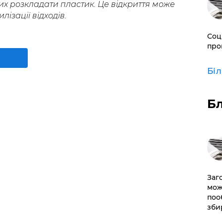
их розкладати пластик. Це відкриття може
лізації відходів.
Соц
про
Бі
Б
Заг
мож
поо
зби