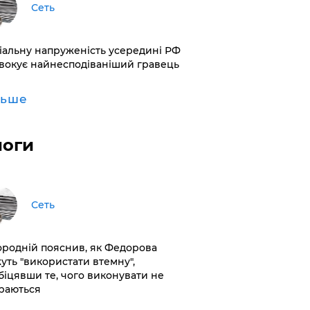
Сеть
іальну напруженість усередині РФ
вокує найнесподіваніший гравець
льше
логи
Сеть
ородній пояснив, як Федорова
уть "використати втемну",
біцявши те, чого виконувати не
раються