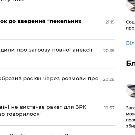
рок до введення "пекельних
21:15
Соц
про
Бі
дили про загрозу повної анексії
20:35
Б
в образив росіян через розмови про
20:28
аїні не вистачає ракет для ЗРК
19:57
Заг
во говорилося"
мож
поо
зби