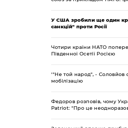
​У США зробили ще один к
санкцій" проти Росії
​Чотири країни НАТО попере
Південної Осетії Росією
​'"Не той народ", - Соловйо
мобілізацію
​Федоров розповів, чому Укр
Patriot: "Про це неодноразо