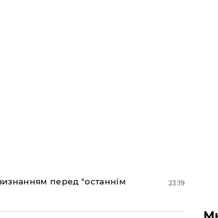
 визнанням перед "останнім
23:19
М