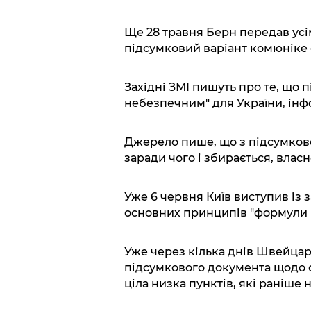
Ще 28 травня Берн передав ус
підсумковий варіант комюніке 
Західні ЗМІ пишуть про те, що 
небезпечним" для України, ін
Джерело пише, що з підсумково
заради чого і збирається, власн
Уже 6 червня Київ виступив із 
основних принципів "формули м
Уже через кілька днів Швейцар
підсумкового документа щодо с
ціла низка пунктів, які раніше