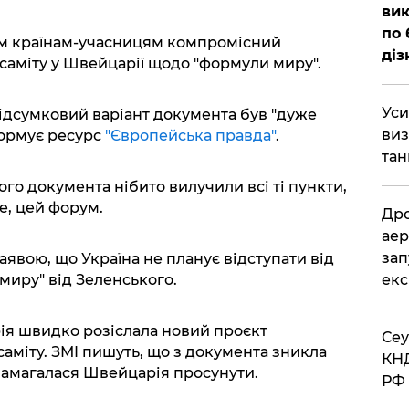
вик
по 
ім країнам-учасницям компромісний
діз
саміту у Швейцарії щодо "формули миру".
​Ус
підсумковий варіант документа був "дуже
виз
формує ресурс
"Європейська правда"
.
тан
го документа нібито вилучили всі ті пункти,
е, цей форум.
​Др
аер
зап
заявою, що Україна не планує відступати від
иру" від Зеленського.
екс
ія швидко розіслала новий проєкт
​Се
аміту. ЗМІ пишуть, що з документа зникла
КНД
 намагалася Швейцарія просунути.
РФ 