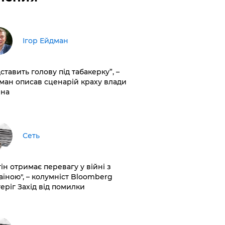
Ігор Ейдман
дставить голову під табакерку”, –
ман описав сценарій краху влади
іна
Сеть
ін отримає перевагу у війні з
аїною", – колумніст Bloomberg
теріг Захід від помилки