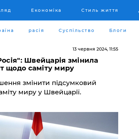
гляд
Економіка
Стиль життя
раїна
расія
Суспільство
Блоги
13 червня 2024, 11:55
Росія": Швейцарія змінила
т щодо саміту миру
шення змінити підсумковий
аміту миру у Швейцарії.