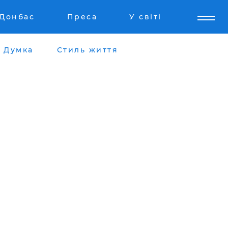
Донбас
Преса
У світі
Думка
Стиль життя