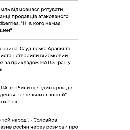
емль відмовився рятувати
анці продавців атакованого
dberries: "Ні в кого немає
шей"
реччина, Саудівська Аравія та
истан створили військовий
з за прикладом НАТО: Іран у
ві
США зробили ще один крок до
дення "пекельних санкцій"
ти Росії
Не той народ", - Соловйов
азив росіян через розмови про