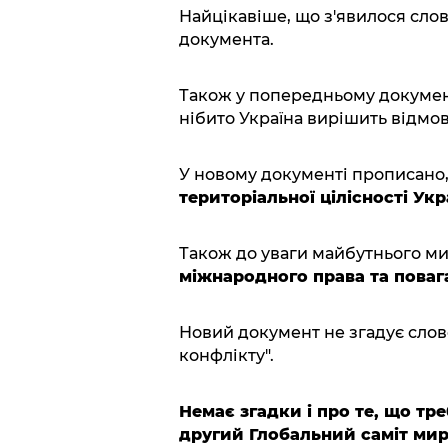
Найцікавіше, що з'явилося слово
документа.
Також у попередньому докумен
нібито Україна вирішить відмови
У новому документі прописано
територіальної цілісності Укр
Також до уваги майбутнього м
міжнародного права та повага
Новий документ не згадує слово
конфлікту".
Немає згадки і про те, що тр
другий Глобальний саміт мир