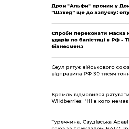
​Дрон "Альфи" проник у До
"Шахед" ще до запуску: оп
​Спроби переконати Маска н
ударів по балістиці в РФ - 
бізнесмена
​Сеул рятує військового со
відправила РФ 30 тисяч тон
​Кремль відмовився рятуват
Wildberries: "Ні в кого нема
​Туреччина, Саудівська Арав
союз за прикладом НАТО: Іра