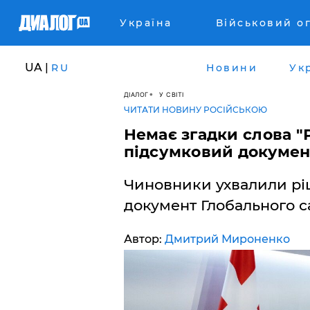
Україна
Військовий о
UA |
RU
Новини
Ук
ДІАЛОГ
У СВІТІ
ЧИТАТИ НОВИНУ РОСІЙСЬКОЮ
Немає згадки слова "
підсумковий докумен
Чиновники ухвалили рі
документ Глобального с
Автор:
Дмитрий Мироненко