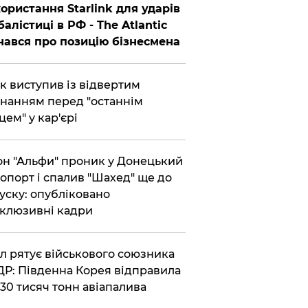
ористання Starlink для ударів
балістиці в РФ - The Atlantic
нався про позицію бізнесмена
ик виступив із відвертим
нанням перед "останнім
цем" у кар'єрі
он "Альфи" проник у Донецький
опорт і спалив "Шахед" ще до
уску: опубліковано
клюзивні кадри
ул рятує військового союзника
Р: Південна Корея відправила
30 тисяч тонн авіапалива