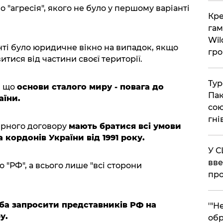
 "агресія", якого не було у першому варіанті
​Кр
гам
Wil
ті було юридичне вікно на випадок, якщо
гро
тися від частини своєї території.
​Ту
, що
основи сталого миру - повага до
Пак
аїни.
сою
гні
ирного договору
мають братися всі умови
 кордонів України від 1991 року.
​У 
вве
 "РФ", а всього лише "всі сторони
про
еба запросити представників РФ на
​'"
у.
обр