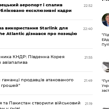
нецький аеропорт і спалив
22:52
убліковано ексклюзивні кадри
а використання Starlink для
22:40
The Atlantic дізнався про позицію
​“Пі
Ейд
Пут
юзника КНДР: Південна Корея
21:55
н авіапалива
и гаманці продавців атакованого
21:49
"Пут
є грошей"
Укр
зас
ія та Пакистан створили військовий
21:19
н у гніві