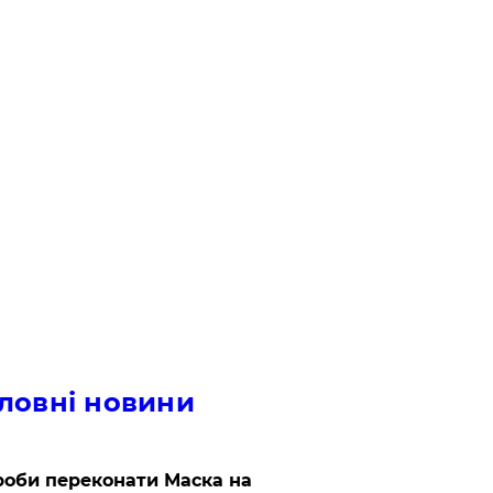
ловні новини
роби переконати Маска на