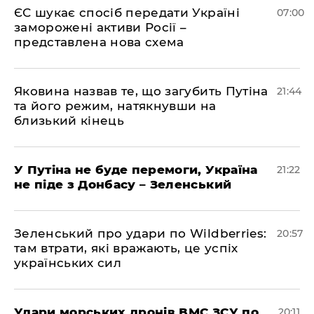
ЄС шукає спосіб передати Україні
07:00
заморожені активи Росії –
представлена ​​нова схема
Яковина назвав те, що загубить Путіна
21:44
та його режим, натякнувши на
близький кінець
У Путіна не буде перемоги, Україна
21:22
не піде з Донбасу – Зеленський
Зеленський про удари по Wildberries:
20:57
там втрати, які вражають, це успіх
українських сил
Удари морських дронів ВМС ЗСУ по
20:11