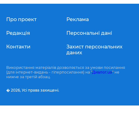
Про проект
Реклама
Редакція
Персональні дані
Контакти
Захист персональних
даних
Використання матеріалів дозволяється за умови посилання
(для інтернет-видань - гіперпосилання) на "
Диалог.ua
" не
нижче за третій абзац.
� 2026,
Усі права захищені.