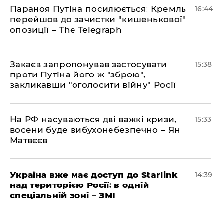
Параноя Путіна посилюється: Кремль
16:44
перейшов до зачистки "кишенькової"
опозиції – The Telegraph
Закаєв запропонував застосувати
15:38
проти Путіна його ж "зброю",
закликавши "оголосити війну" Росії
На РФ насуваються дві важкі кризи,
15:33
восени буде вибухонебезпечно – Ян
Матвєєв
Україна вже має доступ до Starlink
14:39
над територією Росії: в одній
спеціальній зоні – ЗМІ