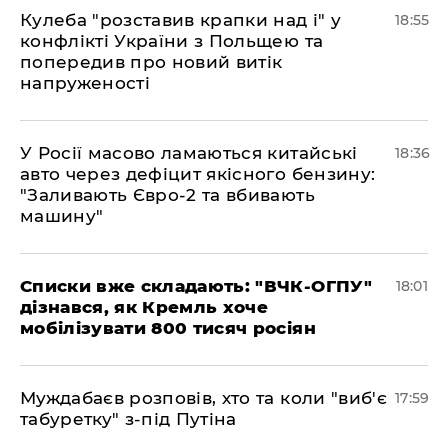
Кулеба "розставив крапки над і" у
18:55
конфлікті України з Польщею та
попередив про новий витік
напруженості
У Росії масово ламаються китайські
18:36
авто через дефіцит якісного бензину:
"Заливають Євро-2 та вбивають
машину"
Списки вже складають: "ВЧК-ОГПУ"
18:01
дізнався, як Кремль хоче
мобілізувати 800 тисяч росіян
Муждабаєв розповів, хто та коли "виб'є
17:59
табуретку" з-під Путіна