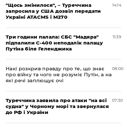
"Щось змінилося", – Туреччина
14:14
запросила у США дозвіл передати
Україні ATACMS і M270
Три години палала: СБС "Мадяра"
11:39
підпалили С-400 неподалік палацу
Путіна біля Геленджика
Накі розкрив правду про те, що знає
08:00
про війну та чого не розуміє Путін, а на
які речі заплющує очі
Туреччина заявила про атаки "на всі
07:30
судна" у Чорному морі та звернулася
до РФ і України