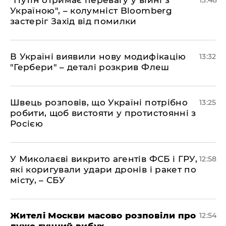
"Путін отримає перевагу у війні з
13:48
Україною", – колумніст Bloomberg
застеріг Захід від помилки
В Україні виявили нову модифікацію
13:32
"Гербери" – деталі розкрив Флеш
Швець розповів, що Україні потрібно
13:25
робити, щоб вистояти у протистоянні з
Росією
У Миколаєві викрито агентів ФСБ і ГРУ,
12:58
які коригували удари дронів і ракет по
місту, – СБУ
Жителі Москви масово розповіли про
12:54