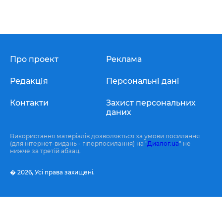
Про проект
Реклама
Редакція
Персональні дані
Контакти
Захист персональних
даних
Використання матеріалів дозволяється за умови посилання
(для інтернет-видань - гіперпосилання) на "
Диалог.ua
" не
нижче за третій абзац.
� 2026,
Усі права захищені.