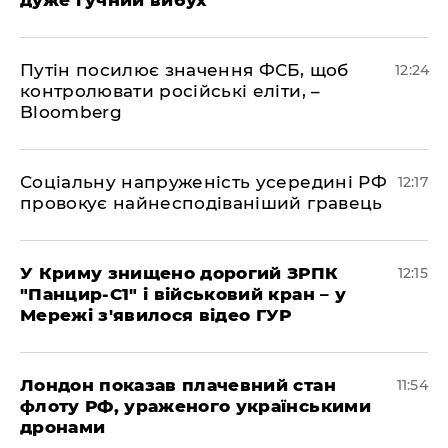
дуже гучний вибух
Путін посилює значення ФСБ, щоб
12:24
контролювати російські еліти, –
Bloomberg
Соціальну напруженість усередині РФ
12:17
провокує найнесподіваніший гравець
У Криму знищено дорогий ЗРПК
12:15
"Панцир-С1" і військовий кран – у
Мережі з'явилося відео ГУР
Лондон показав плачевний стан
11:54
флоту РФ, ураженого українськими
дронами