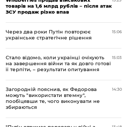
Wildberries продав військових
15:25
товарів на 1,6 млрд рублів – після атак
ЗСУ продаж різко впав
Через два роки Путін повторює
15:06
українське стратегічне рішення
Стало відомо, коли українці очікують
15:03
на завершення війни та як довго готові
її терпіти, – результати опитування
Загородній пояснив, як Федорова
14:30
можуть "використати втемну",
пообіцявши те, чого виконувати не
збираються