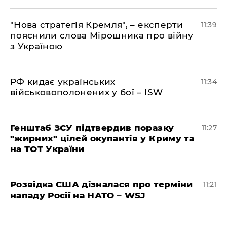
"Нова стратегія Кремля", – експерти
11:39
пояснили слова Мірошника про війну
з Україною
РФ кидає українських
11:34
військовополонених у бої – ISW
Генштаб ЗСУ підтвердив поразку
11:27
"жирних" цілей окупантів у Криму та
на ТОТ України
Розвідка США дізналася про терміни
11:21
нападу Росії на НАТО – WSJ