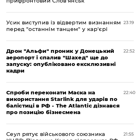
прифронтовий Слов'янськ
​Усик виступив із відвертим визнанням
23:19
перед "останнім танцем" у кар'єрі
​Дрон "Альфи" проник у Донецький
22:52
аеропорт і спалив "Шахед" ще до
запуску: опубліковано ексклюзивні
кадри
​Спроби переконати Маска на
22:40
використання Starlink для ударів по
балістиці в РФ - The Atlantic дізнався
про позицію бізнесмена
​Сеул рятує військового союзника
21:55