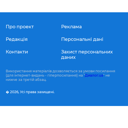
Про проект
Реклама
Редакція
Персональні дані
Контакти
Захист персональних
даних
Використання матеріалів дозволяється за умови посилання
(для інтернет-видань - гіперпосилання) на "
Диалог.ua
" не
нижче за третій абзац.
� 2026,
Усі права захищені.