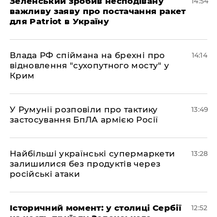
Зеленський зробив несподівану
14:54
важливу заяву про постачання ракет
для Patriot в Україну
Влада РФ спіймана на брехні про
14:14
відновлення "сухопутного мосту" у
Крим
У Румунії розповіли про тактику
13:49
застосування БпЛА армією Росії
Найбільші українські супермаркети
13:28
залишилися без продуктів через
російські атаки
Історичний момент: у столиці Сербії
12:52