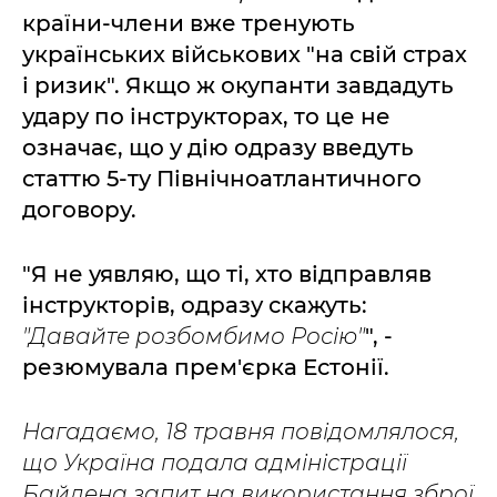
країни-члени вже тренують
українських військових "на свій страх
і ризик". Якщо ж окупанти завдадуть
удару по інструкторах, то це не
означає, що у дію одразу введуть
статтю 5-ту Північноатлантичного
договору.
"Я не уявляю, що ті, хто відправляв
інструкторів, одразу скажуть:
"Давайте розбомбимо Росію"
", -
резюмувала прем'єрка Естонії.
Нагадаємо, 18 травня повідомлялося,
що Україна подала адміністрації
Байдена запит на використання зброї