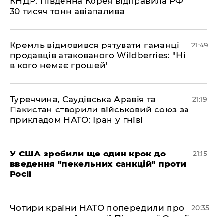
КНДР: Південна Корея відправила РФ
30 тисяч тонн авіапалива
​Кремль відмовився рятувати гаманці
21:49
продавців атакованого Wildberries: "Ні
в кого немає грошей"
​Туреччина, Саудівська Аравія та
21:19
Пакистан створили військовий союз за
прикладом НАТО: Іран у гніві
​У США зробили ще один крок до
21:15
введення "пекельних санкцій" проти
Росії
​Чотири країни НАТО попередили про
20:35