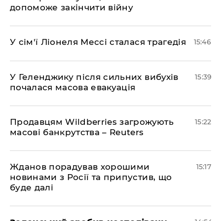
допоможе закінчити війну
У сім'ї Ліонеля Мессі сталася трагедія
15:46
У Геленджику після сильних вибухів
15:39
почалася масова евакуація
Продавцям Wildberries загрожують
15:22
масові банкрутства – Reuters
Жданов порадував хорошими
15:17
новинами з Росії та припустив, що
буде далі