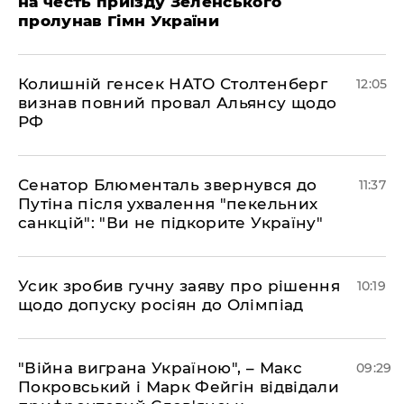
на честь приїзду Зеленського
пролунав Гімн України
Колишній генсек НАТО Столтенберг
12:05
визнав повний провал Альянсу щодо
РФ
Сенатор Блюменталь звернувся до
11:37
Путіна після ухвалення "пекельних
санкцій": "Ви не підкорите Україну"
Усик зробив гучну заяву про рішення
10:19
щодо допуску росіян до Олімпіад
"Війна виграна Україною", – Макс
09:29
Покровський і Марк Фейгін відвідали