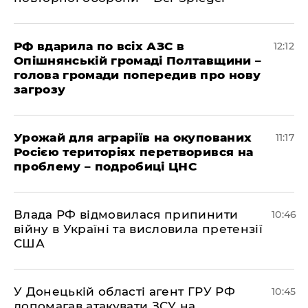
РФ вдарила по всіх АЗС в
12:12
Опішнянській громаді Полтавщини –
голова громади попередив про нову
загрозу
Урожай для аграріїв на окупованих
11:17
Росією територіях перетворився на
проблему – подробиці ЦНС
Влада РФ відмовилася припинити
10:46
війну в Україні та висловила претензії
США
У Донецькій області агент ГРУ РФ
10:45
допомагав атакувати ЗСУ на