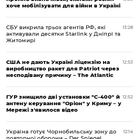
хоче мобілізувати для війни в Україні
СБУ викрила трьох агентів РФ, які
13:28
активували десятки Starlink у Дніпрі та
Житомирі
США не дають Україні ліцензію на
12:53
виробництво ракет для Patriot через
несподівану причину – The Atlantic
ГУР знищило дві установки "С-400" й
12:52
антену керування "Оріон" у Криму – у
Мережі з'явилося відео
Україна готує Чорнобильську зону до
12:14
повторної оборони – Der Spiegel