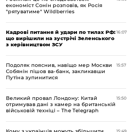
економіст Сонін розповів, як Росія
"рятуватиме" Wildberries
Кадрові питання й удари по тилах РФ:
16:07
що вирішили на зустрічі Зеленського
з керівництвом ЗСУ
Подоляк пояснив, навіщо мер Москви
15:57
Собянін пішов ва-банк, закликавши
Путіна зупинитися
Великий провал Лондону: Китай
15:50
отримував дані з камер на британській
військовій техніці – The Telegraph
Кому з українців можуть збільшити
15:49