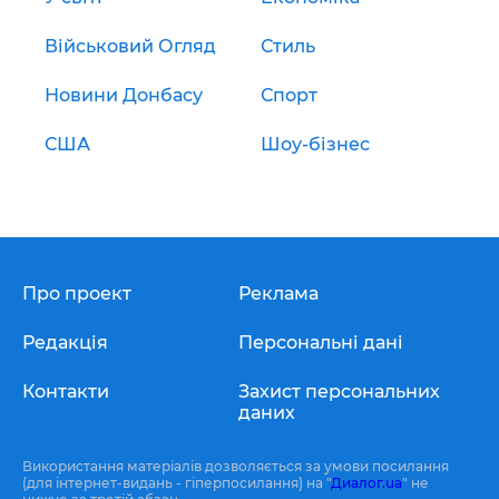
Військовий Огляд
Стиль
Новини Донбасу
Спорт
США
Шоу-бізнес
Про проект
Реклама
Редакція
Персональні дані
Контакти
Захист персональних
даних
Використання матеріалів дозволяється за умови посилання
(для інтернет-видань - гіперпосилання) на "
Диалог.ua
" не