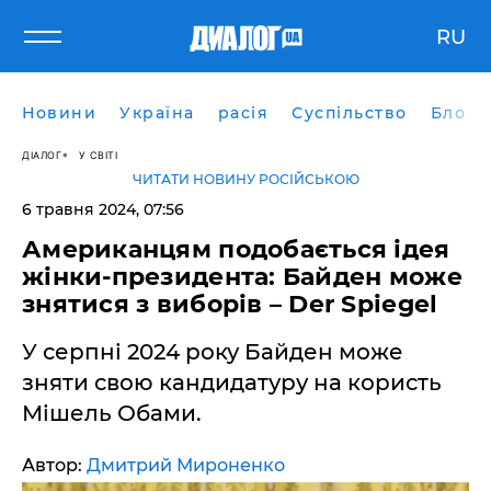
RU
Новини
Україна
расія
Суспільство
Блоги
ДІАЛОГ
У СВІТІ
ЧИТАТИ НОВИНУ РОСІЙСЬКОЮ
6 травня 2024, 07:56
Американцям подобається ідея
жінки-президента: Байден може
знятися з виборів – Der Spiegel
У серпні 2024 року Байден може
зняти свою кандидатуру на користь
Мішель Обами.
Автор:
Дмитрий Мироненко