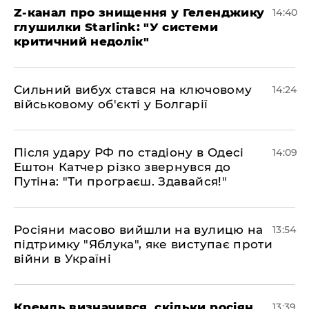
Z-канал про знищення у Геленджику
14:40
глушилки Starlink: "У системи
критичний недолік"
Сильний вибух стався на ключовому
14:24
військовому об'єкті у Болгарії
Після удару РФ по стадіону в Одесі
14:09
Ештон Катчер різко звернувся до
Путіна: "Ти програєш. Здавайся!"
Росіяни масово вийшли на вулицю на
13:54
підтримку "Яблука", яке виступає проти
війни в Україні
Кремль визначився, скільки росіян
13:39