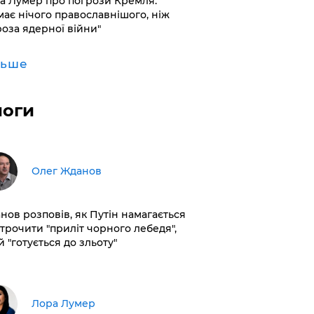
а Лумер про погрози Кремля:
має нічого православнішого, ніж
роза ядерної війни"
льше
логи
Олег Жданов
нов розповів, як Путін намагається
строчити "приліт чорного лебедя",
 "готується до зльоту"
​Лора Лумер