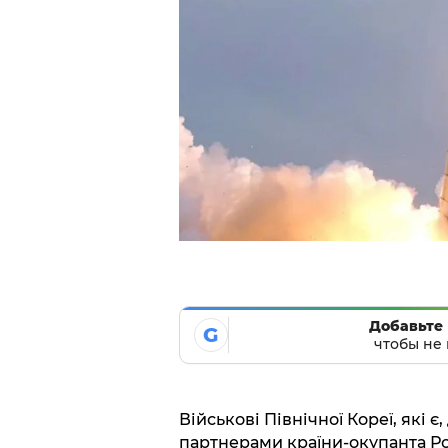
Добавьте 
G
чтобы не 
Військові Північної Кореї, які 
партнерами країни-окупанта Ро