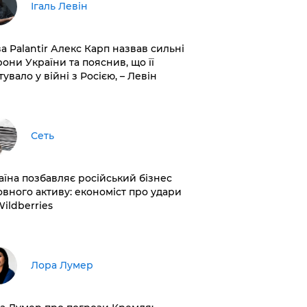
Ігаль Левін
ва Palantir Алекс Карп назвав сильні
рони України та пояснив, що її
увало у війні з Росією, – Левін
Сеть
раїна позбавляє російський бізнес
овного активу: економіст про удари
Wildberries
​Лора Лумер