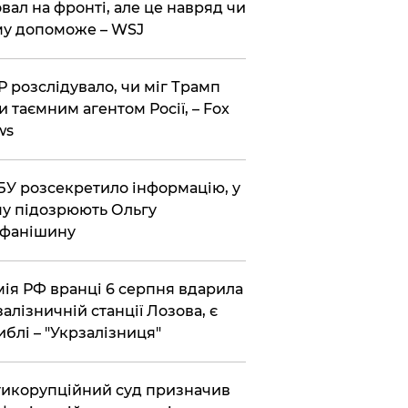
вал на фронті, але це навряд чи
у допоможе – WSJ
 розслідувало, чи міг Трамп
и таємним агентом Росії, – Fox
ws
У розсекретило інформацію, у
у підозрюють Ольгу
ефанішину
ія РФ вранці 6 серпня вдарила
залізничній станції Лозова, є
иблі – "Укрзалізниця"
икорупційний суд призначив