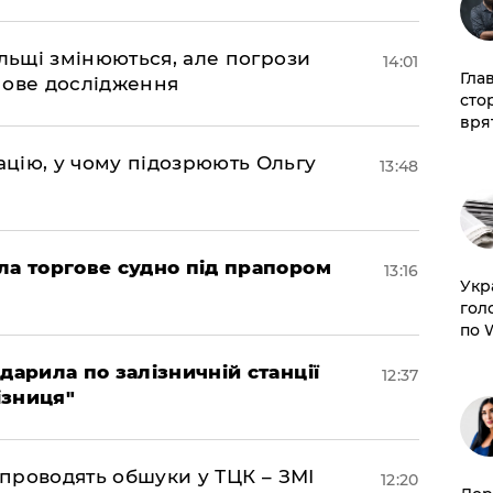
ольщі змінюються, але погрози
14:01
Гла
нове дослідження
сто
врят
цію, у чому підозрюють Ольгу
13:48
ла торгове судно під прапором
13:16
​Ук
гол
по 
дарила по залізничній станції
12:37
ізниця"
 проводять обшуки у ТЦК – ЗМІ
12:20