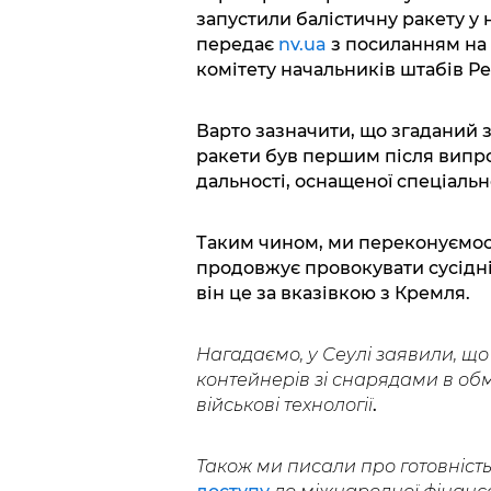
запустили балістичну ракету у 
передає
nv.ua
з посиланням на 
комітету начальників штабів Ре
Варто зазначити, що згаданий з
ракети був першим після випро
дальності, оснащеної спеціаль
Таким чином, ми переконуємос
продовжує провокувати сусідні 
він це за вказівкою з Кремля.
Нагадаємо, у Сеулі заявили, щ
контейнерів зі снарядами в обмі
військові технології
.
Також ми писали про готовніс