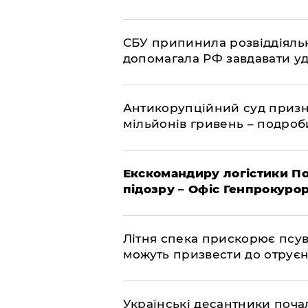
СБУ припинила розвіддіяльн
допомагала РФ завдавати уд
Антикорупційний суд призна
мільйонів гривень – подро
Екскомандиру логістики По
підозру – Офіс Генпрокуро
Літня спека прискорює псув
можуть призвести до отру
Українські десантники поча