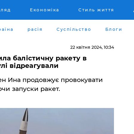
гляд
Економіка
Стиль життя
раїна
расія
Суспільство
Блоги
22 квітня 2024, 10:34
ла балістичну ракету в
улі відреагували
ен Ина продовжує провокувати
ючи запуски ракет.