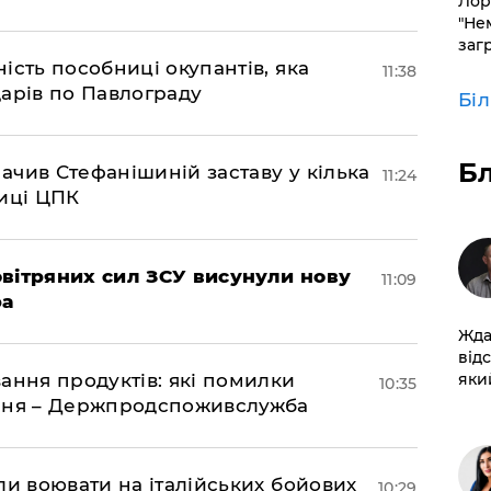
Лор
"Не
заг
ість пособниці окупантів, яка
11:38
арів по Павлограду
Бі
Б
чив Стефанішиній заставу у кілька
11:24
биці ЦПК
вітряних сил ЗСУ висунули нову
11:09
ра
Жда
від
ання продуктів: які помилки
який
10:35
єння – Держпродспоживслужба
ли воювати на італійських бойових
10:29