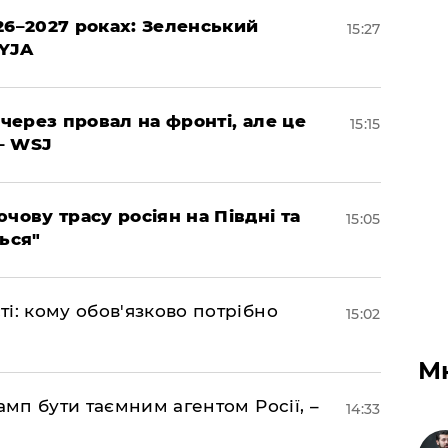
26–2027 роках: Зеленський
15:27
EYJA
 через провал на фронті, але це
15:15
– WSJ
чову трасу росіян на Півдні та
15:05
ься"
і: кому обов'язково потрібно
15:02
М
амп бути таємним агентом Росії, –
14:33