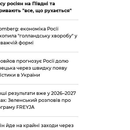
су росіян на Півдні та
ривають "все, що рухається"
omberg: економіка Росії
хопила "голландську хворобу" у
важчій формі
овйов прогнозує Росії долю
ецька через швидку появу
істики в України
ші результати вже у 2026–2027
ах: Зеленський розповів про
граму FREYJA
ін йде на крайні заходи через