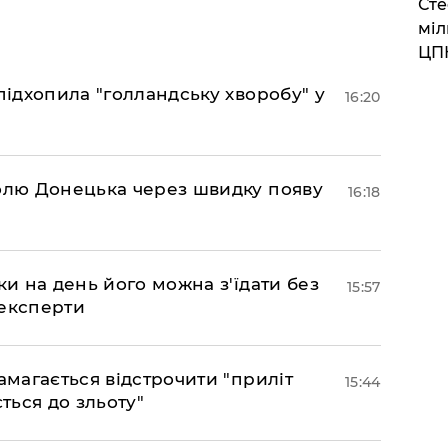
Сте
міл
ЦП
підхопила "голландську хворобу" у
16:20
долю Донецька через швидку появу
16:18
ки на день його можна з'їдати без
15:57
 експерти
амагається відстрочити "приліт
15:44
ться до зльоту"