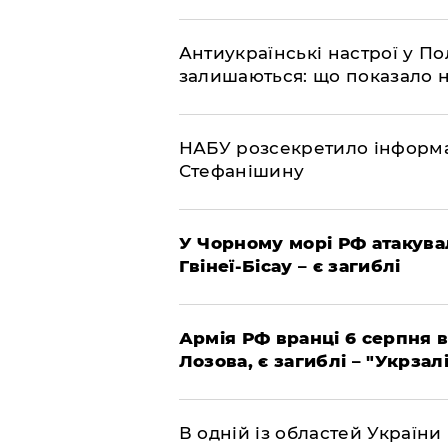
Антиукраїнські настрої у П
залишаються: що показало 
НАБУ розсекретило інформа
Стефанішину
У Чорному морі РФ атакува
Гвінеї-Бісау – є загиблі
Армія РФ вранці 6 серпня в
Лозова, є загиблі – "Укрзал
В одній із областей України