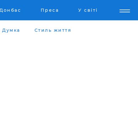
Донбас
Преса
У світі
Думка
Стиль життя