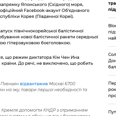
тра
напрямку Японського (Східного) моря,
під
офіційний Facebook-акаунт Об'єднаного
спубліки Корея (Південної Кореї).
Blo
апуск північнокорейської балістичної
під
бування нової балістичної ракети середньої
най
ною гіперзвуковою боєголовкою.
Сол
я, що режим диктатора Кім Чен Ина
Дон
країни. До речі, не виключено, що робить
бал
Пер
о Пхеньян
відвантажив
Москві 6700
рок
н на їжу, товари першої необхідності та
про
ть Кремля допомогти КНДР з отриманням
Пут