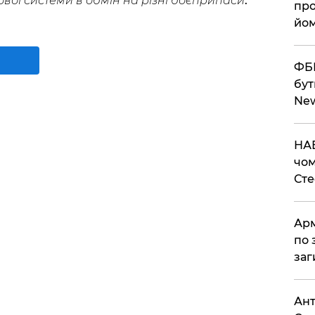
вої системи в обмін на різні боєприпаси
.
про
йом
ФБР
бут
Ne
НАБ
чом
Ст
Арм
по 
заг
Ант