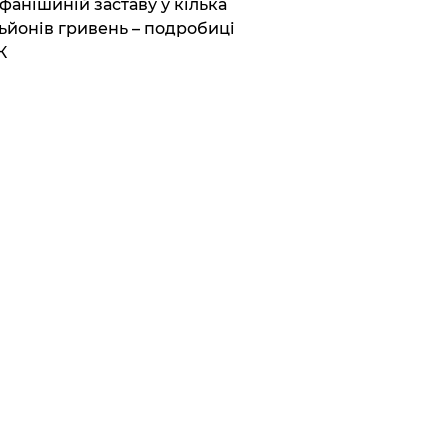
фанішиній заставу у кілька
ьйонів гривень – подробиці
К