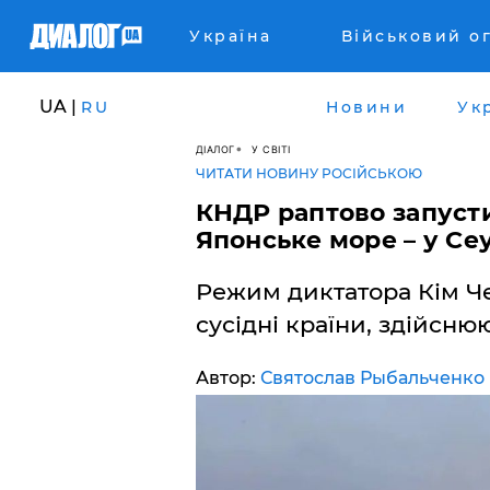
Україна
Військовий о
UA |
RU
Новини
Ук
ДІАЛОГ
У СВІТІ
ЧИТАТИ НОВИНУ РОСІЙСЬКОЮ
КНДР раптово запусти
Японське море – у Се
Режим диктатора Кім Ч
сусідні країни, здійсню
Автор:
Святослав Рыбальченко