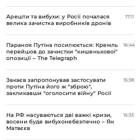
Арешти та вибухи: у Росії почалася
17:11
велика зачистка виробників дронів
Параноя Путіна посилюється: Кремль
16:44
перейшов до зачистки "кишенькової"
опозиції – The Telegraph
Закаєв запропонував застосувати
15:38
проти Путіна його ж "зброю",
закликавши "оголосити війну" Росії
На РФ насуваються дві важкі кризи,
15:33
восени буде вибухонебезпечно – Ян
Матвєєв