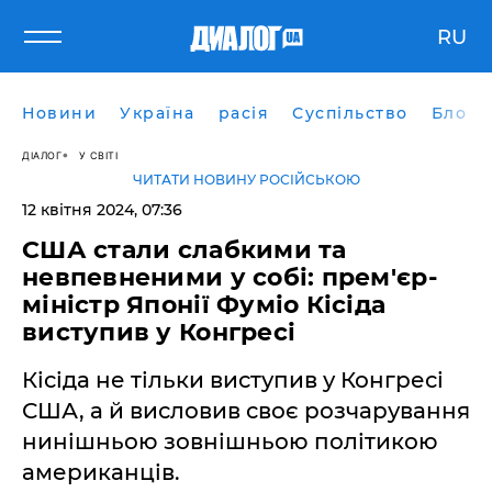
RU
Новини
Україна
расія
Суспільство
Блоги
ДІАЛОГ
У СВІТІ
ЧИТАТИ НОВИНУ РОСІЙСЬКОЮ
12 квітня 2024, 07:36
США стали слабкими та
невпевненими у собі: прем'єр-
міністр Японії Фуміо Кісіда
виступив у Конгресі
Кісіда не тільки виступив у Конгресі
США, а й висловив своє розчарування
нинішньою зовнішньою політикою
американців.