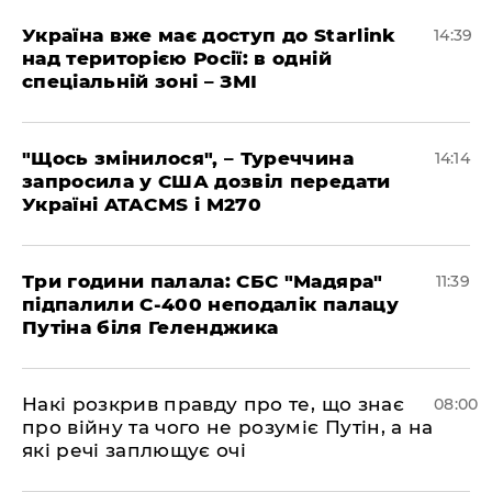
Україна вже має доступ до Starlink
14:39
над територією Росії: в одній
спеціальній зоні – ЗМІ
"Щось змінилося", – Туреччина
14:14
запросила у США дозвіл передати
Україні ATACMS і M270
Три години палала: СБС "Мадяра"
11:39
підпалили С-400 неподалік палацу
Путіна біля Геленджика
Накі розкрив правду про те, що знає
08:00
про війну та чого не розуміє Путін, а на
які речі заплющує очі