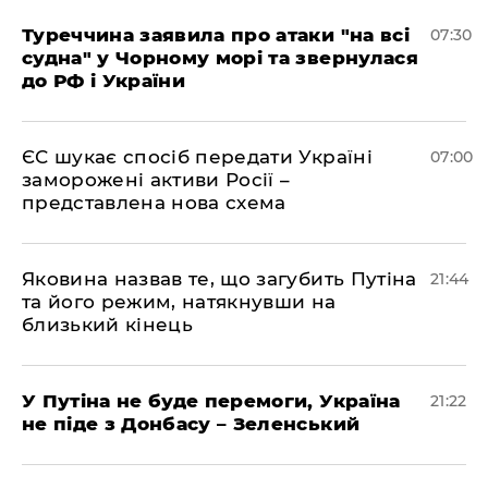
Туреччина заявила про атаки "на всі
07:30
судна" у Чорному морі та звернулася
до РФ і України
ЄС шукає спосіб передати Україні
07:00
заморожені активи Росії –
представлена ​​нова схема
Яковина назвав те, що загубить Путіна
21:44
та його режим, натякнувши на
близький кінець
У Путіна не буде перемоги, Україна
21:22
не піде з Донбасу – Зеленський