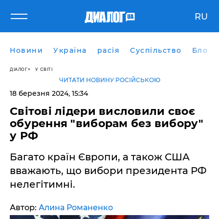
RU
Новини
Україна
расія
Суспільство
Блоги
ДІАЛОГ
У СВІТІ
ЧИТАТИ НОВИНУ РОСІЙСЬКОЮ
18 березня 2024, 15:34
Світові лідери висловили своє
обурення "виборам без вибору"
у РФ
Багато країн Європи, а також США
вважають, що вибори президента РФ
нелегітимні.
Автор:
Алина Романенко