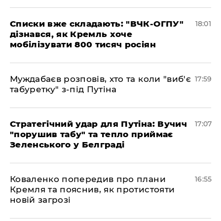
Списки вже складають: "ВЧК-ОГПУ"
18:01
дізнався, як Кремль хоче
мобілізувати 800 тисяч росіян
Муждабаєв розповів, хто та коли "виб'є
17:59
табуретку" з-під Путіна
Стратегічний удар для Путіна: Вучич
17:07
"порушив табу" та тепло приймає
Зеленського у Белграді
Коваленко попередив про плани
16:55
Кремля та пояснив, як протистояти
новій загрозі