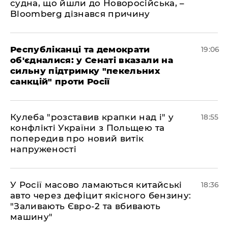
судна, що йшли до Новоросійська, –
Bloomberg дізнався причину
Республіканці та демократи
19:06
об'єдналися: у Сенаті вказали на
сильну підтримку "пекельних
санкцій" проти Росії
Кулеба "розставив крапки над і" у
18:55
конфлікті України з Польщею та
попередив про новий витік
напруженості
У Росії масово ламаються китайські
18:36
авто через дефіцит якісного бензину:
"Заливають Євро-2 та вбивають
машину"