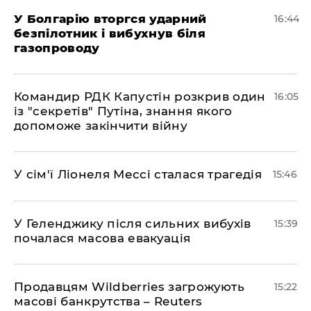
У Болгарію вторгся ударний
16:44
безпілотник і вибухнув біля
газопроводу
Командир РДК Капустін розкрив один
16:05
із "секретів" Путіна, знання якого
допоможе закінчити війну
У сім'ї Ліонеля Мессі сталася трагедія
15:46
У Геленджику після сильних вибухів
15:39
почалася масова евакуація
Продавцям Wildberries загрожують
15:22
масові банкрутства – Reuters