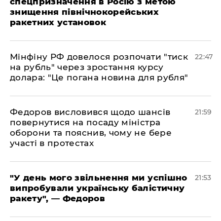
спецпризначення в Росію з метою
знищення північнокорейських
ракетних установок
​Мінфіну РФ довелося розпочати "тиск
22:47
на рубль" через зростання курсу
долара: "Це погана новина для рубля"
​Федоров висловився щодо шансів
21:59
повернутися на посаду міністра
оборони та пояснив, чому не бере
участі в протестах
​"У день мого звільнення ми успішно
21:53
випробували українську балістичну
ракету", — Федоров