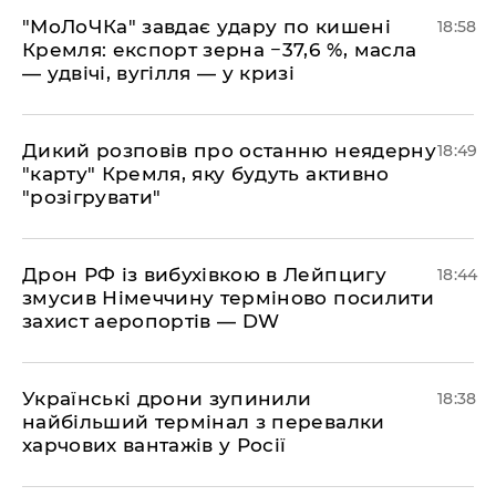
​"МоЛоЧКа" завдає удару по кишені
18:58
Кремля: експорт зерна −37,6 %, масла
— удвічі, вугілля — у кризі
​Дикий розповів про останню неядерну
18:49
"карту" Кремля, яку будуть активно
"розігрувати"
​Дрон РФ із вибухівкою в Лейпцигу
18:44
змусив Німеччину терміново посилити
захист аеропортів — DW
​Українські дрони зупинили
18:38
найбільший термінал з перевалки
харчових вантажів у Росії