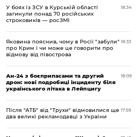
​У боях із ЗСУ в Курській області
18:34
загинули понад 70 російських
строковиків — росЗМІ
​Яковина пояснив, чому в Росії "забули"
18:33
про Крим і чи може це говорити про
відмову від півострова
​Ан-24 з боєприпасами та другий
18:09
дрон: нові подробиці інциденту біля
українського літака в Лейпцигу
​Після "АТБ" від "Трухи" відмовилися ще
17:59
два великі рекламодавці з України