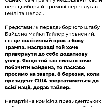
Однак і сам Трамп у нещодавній своїй
передвиборчій промові переплутав
Гейлі та Пелосі.
Представник передвиборчого штабу
Байдена Майкл Тайлер упевнений,
що
це політичний крок з боку
Трампа. Насправді той хоче
привернути до себе додаткову
увагу. Якщо той так сильно хоче
побачити Байдена, то ласкаво
просимо на завтра, 8 березня, коли
президент США звертатиметься до
всієї нації, додав Тайлер.
Непартійна комісія з президентських