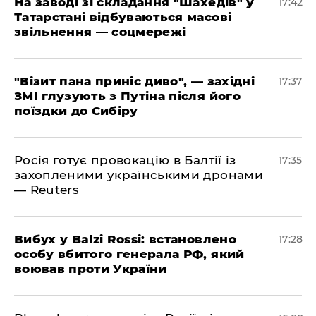
​На заводі зі складання "Шахедів" у
17:42
Татарстані відбуваються масові
звільнення — соцмережі
"Візит пана приніс диво", — західні
17:37
ЗМІ глузують з Путіна після його
поїздки до Сибіру
Росія готує провокацію в Балтії із
17:35
захопленими українськими дронами
— Reuters
​Вибух у Balzi Rossi: встановлено
17:28
особу вбитого генерала РФ, який
воював проти України