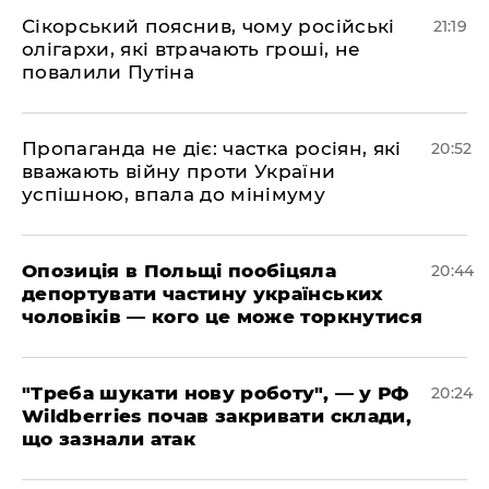
​Сікорський пояснив, чому російські
21:19
олігархи, які втрачають гроші, не
повалили Путіна
​Пропаганда не діє: частка росіян, які
20:52
вважають війну проти України
успішною, впала до мінімуму
​Опозиція в Польщі пообіцяла
20:44
депортувати частину українських
чоловіків — кого це може торкнутися
​"Треба шукати нову роботу", — у РФ
20:24
Wildberries почав закривати склади,
що зазнали атак