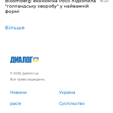
Bloomberg: економіка Росії підхопила
16:20
"голландську хворобу" у найважчій
формі
Більше
© 2026, Диалог.ua
Все права защищены.
Новини
Україна
расія
Суспільство