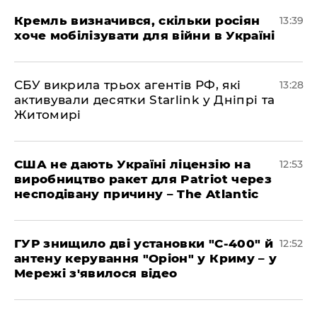
Кремль визначився, скільки росіян
13:39
хоче мобілізувати для війни в Україні
СБУ викрила трьох агентів РФ, які
13:28
активували десятки Starlink у Дніпрі та
Житомирі
США не дають Україні ліцензію на
12:53
виробництво ракет для Patriot через
несподівану причину – The Atlantic
ГУР знищило дві установки "С-400" й
12:52
антену керування "Оріон" у Криму – у
Мережі з'явилося відео