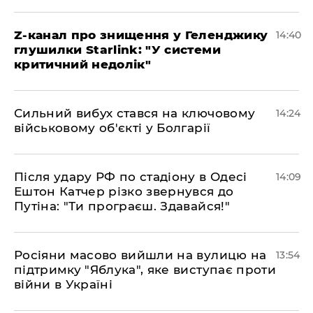
Z-канал про знищення у Геленджику
14:40
глушилки Starlink: "У системи
критичний недолік"
Сильний вибух стався на ключовому
14:24
військовому об'єкті у Болгарії
Після удару РФ по стадіону в Одесі
14:09
Ештон Катчер різко звернувся до
Путіна: "Ти програєш. Здавайся!"
Росіяни масово вийшли на вулицю на
13:54
підтримку "Яблука", яке виступає проти
війни в Україні