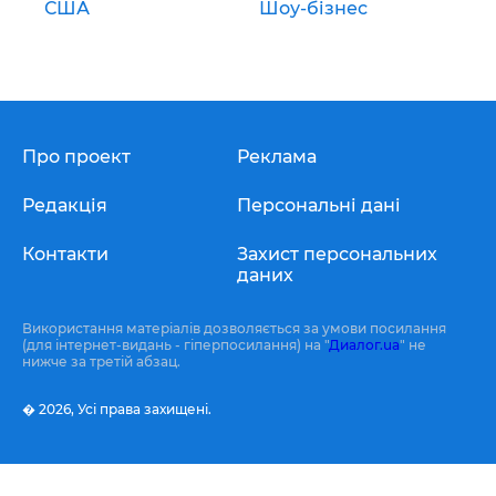
США
Шоу-бізнес
Про проект
Реклама
Редакція
Персональні дані
Контакти
Захист персональних
даних
Використання матеріалів дозволяється за умови посилання
(для інтернет-видань - гіперпосилання) на "
Диалог.ua
" не
нижче за третій абзац.
� 2026,
Усі права захищені.