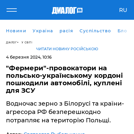
RU
Новини
Україна
расія
Суспільство
Блоги
ДІАЛОГ
У СВІТІ
ЧИТАТИ НОВИНУ РОСІЙСЬКОЮ
4 березня 2024, 10:16
"Фермери"-провокатори на
польсько-українському кордоні
пошкодили автомобілі, куплені
для ЗСУ
Водночас зерно з Білорусі та країни-
агресора РФ безперешкодно
потрапляє на територію Польщі.