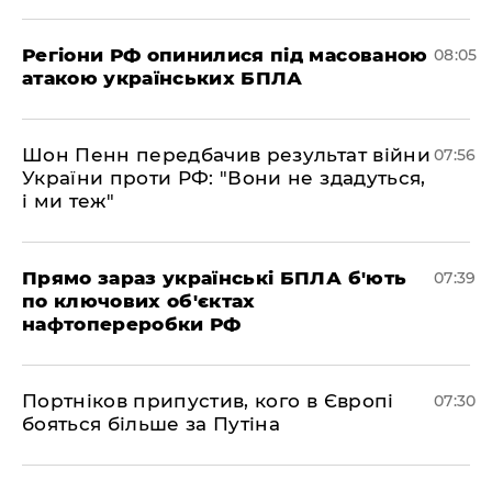
Регіони РФ опинилися під масованою
08:05
атакою українських БПЛА
Шон Пенн передбачив результат війни
07:56
України проти РФ: "Вони не здадуться,
і ми теж"
Прямо зараз українські БПЛА б'ють
07:39
по ключових об'єктах
нафтопереробки РФ
Портніков припустив, кого в Європі
07:30
бояться більше за Путіна