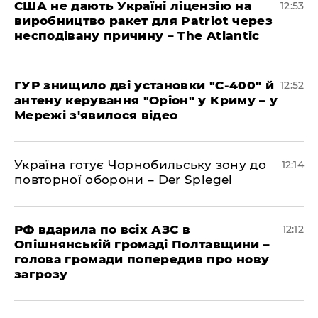
США не дають Україні ліцензію на
12:53
виробництво ракет для Patriot через
несподівану причину – The Atlantic
ГУР знищило дві установки "С-400" й
12:52
антену керування "Оріон" у Криму – у
Мережі з'явилося відео
Україна готує Чорнобильську зону до
12:14
повторної оборони – Der Spiegel
РФ вдарила по всіх АЗС в
12:12
Опішнянській громаді Полтавщини –
голова громади попередив про нову
загрозу