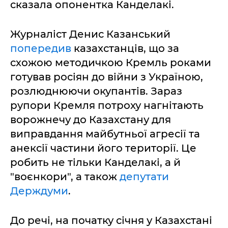
сказала опонентка Канделакі.
Журналіст Денис Казанський
попередив
казахстанців, що за
схожою методичкою Кремль роками
готував росіян до війни з Україною,
розлюднюючи окупантів. Зараз
рупори Кремля потроху нагнітають
ворожнечу до Казахстану для
виправдання майбутньої агресії та
анексії частини його території. Це
робить не тільки Канделакі, а й
"воєнкори", а також
депутати
Держдуми
.
До речі, на початку січня у Казахстані