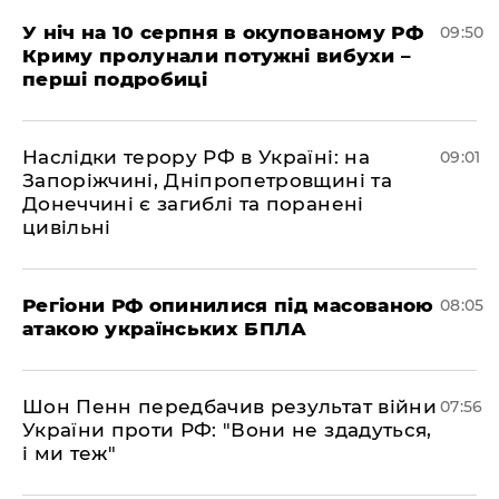
У ніч на 10 серпня в окупованому РФ
09:50
Криму пролунали потужні вибухи –
перші подробиці
Наслідки терору РФ в Україні: на
09:01
Запоріжчині, Дніпропетровщині та
Донеччині є загиблі та поранені
цивільні
Регіони РФ опинилися під масованою
08:05
атакою українських БПЛА
Шон Пенн передбачив результат війни
07:56
України проти РФ: "Вони не здадуться,
і ми теж"