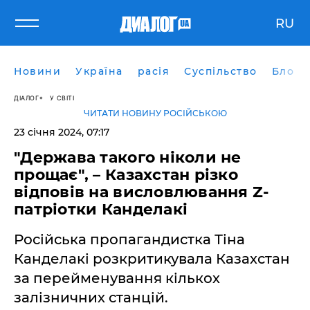
RU
Новини
Україна
расія
Суспільство
Блоги
ДІАЛОГ
У СВІТІ
ЧИТАТИ НОВИНУ РОСІЙСЬКОЮ
23 січня 2024, 07:17
"Держава такого ніколи не
прощає", – Казахстан різко
відповів на висловлювання Z-
патріотки Канделакі
Російська пропагандистка Тіна
Канделакі розкритикувала Казахстан
за перейменування кількох
залізничних станцій.