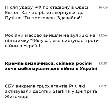
Після удару РФ по стадіону в Одесі
14:09
Ештон Катчер різко звернувся до
Путіна: "Ти програєш. Здавайся!"
Росіяни масово вийшли на вулицю на
13:54
підтримку "Яблука", яке виступає проти
війни в Україні
Кремль визначився, скільки росіян
13:39
хоче мобілізувати для війни в Україні
СБУ викрила трьох агентів РФ, які
13:28
активували десятки Starlink у Дніпрі та
Житомирі