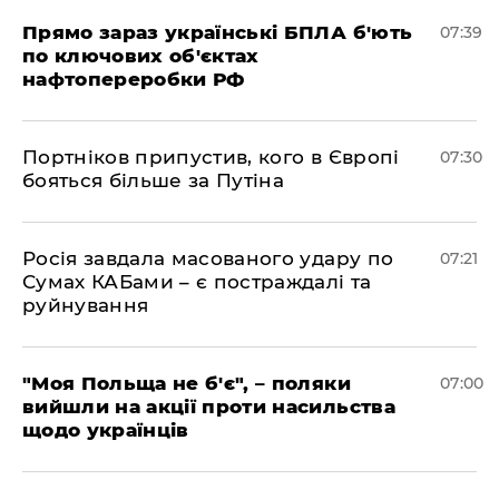
Прямо зараз українські БПЛА б'ють
07:39
по ключових об'єктах
нафтопереробки РФ
Портніков припустив, кого в Європі
07:30
бояться більше за Путіна
Росія завдала масованого удару по
07:21
Сумах КАБами – є постраждалі та
руйнування
"Моя Польща не б'є", – поляки
07:00
вийшли на акції проти насильства
щодо українців