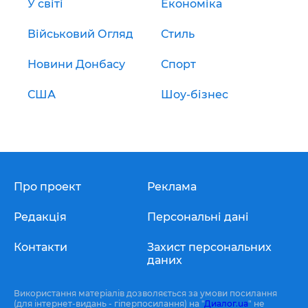
У світі
Економіка
Військовий Огляд
Стиль
Новини Донбасу
Спорт
США
Шоу-бізнес
Про проект
Реклама
Редакція
Персональні дані
Контакти
Захист персональних
даних
Використання матеріалів дозволяється за умови посилання
(для інтернет-видань - гіперпосилання) на "
Диалог.ua
" не