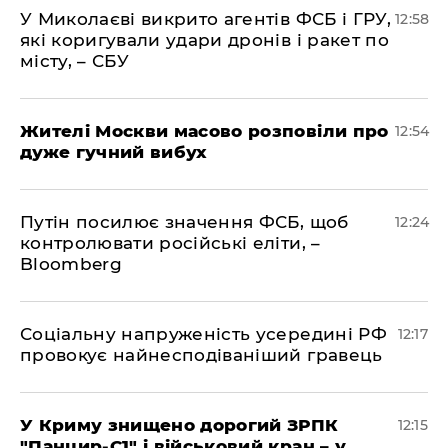
У Миколаєві викрито агентів ФСБ і ГРУ,
12:58
які коригували удари дронів і ракет по
місту, – СБУ
Жителі Москви масово розповіли про
12:54
дуже гучний вибух
Путін посилює значення ФСБ, щоб
12:24
контролювати російські еліти, –
Bloomberg
Соціальну напруженість усередині РФ
12:17
провокує найнесподіваніший гравець
У Криму знищено дорогий ЗРПК
12:15
"Панцир-С1" і військовий кран – у