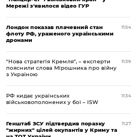
Мережі з'явилося відео ГУР
Лондон показав плачевний стан
11:54
флоту РФ, ураженого українськими
дронами
"Нова стратегія Кремля", – експерти
11:39
пояснили слова Мірошника про війну
з Україною
РФ кидає українських
11:34
військовополонених у бої – ISW
Генштаб ЗСУ підтвердив поразку
11:27
"жирних" цілей окупантів у Криму та
на ТОТ України