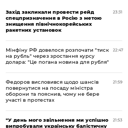
​Захід закликали провести рейд
23:31
спецпризначення в Росію з метою
знищення північнокорейських
ракетних установок
​Мінфіну РФ довелося розпочати "тиск
22:47
на рубль" через зростання курсу
долара: "Це погана новина для рубля"
​Федоров висловився щодо шансів
21:59
повернутися на посаду міністра
оборони та пояснив, чому не бере
участі в протестах
​"У день мого звільнення ми успішно
21:53
випробували українську балістичну