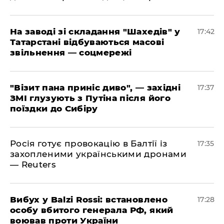
​На заводі зі складання "Шахедів" у
17:42
Татарстані відбуваються масові
звільнення — соцмережі
"Візит пана приніс диво", — західні
17:37
ЗМІ глузують з Путіна після його
поїздки до Сибіру
Росія готує провокацію в Балтії із
17:35
захопленими українськими дронами
— Reuters
​Вибух у Balzi Rossi: встановлено
17:28
особу вбитого генерала РФ, який
воював проти України