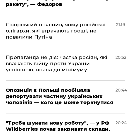
ракету", — Федоров
​Сікорський пояснив, чому російські
21:19
олігархи, які втрачають гроші, не
повалили Путіна
​Пропаганда не діє: частка росіян, які
20:52
вважають війну проти України
успішною, впала до мінімуму
​Опозиція в Польщі пообіцяла
20:44
депортувати частину українських
чоловіків — кого це може торкнутися
​"Треба шукати нову роботу", — у РФ
20:24
Wildberries почав закривати склади,