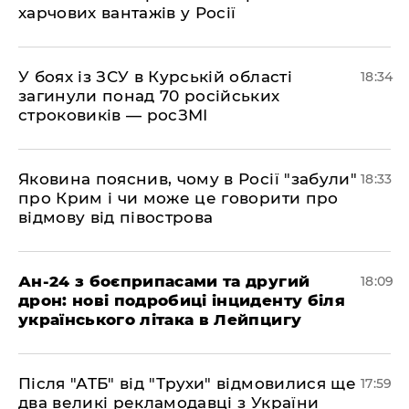
харчових вантажів у Росії
​У боях із ЗСУ в Курській області
18:34
загинули понад 70 російських
строковиків — росЗМІ
​Яковина пояснив, чому в Росії "забули"
18:33
про Крим і чи може це говорити про
відмову від півострова
​Ан-24 з боєприпасами та другий
18:09
дрон: нові подробиці інциденту біля
українського літака в Лейпцигу
​Після "АТБ" від "Трухи" відмовилися ще
17:59
два великі рекламодавці з України