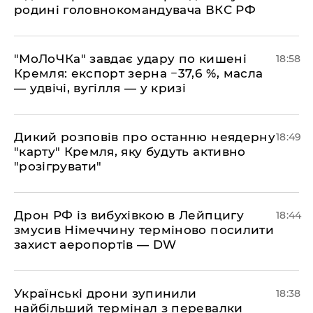
родині головнокомандувача ВКС РФ
​"МоЛоЧКа" завдає удару по кишені
18:58
Кремля: експорт зерна −37,6 %, масла
— удвічі, вугілля — у кризі
​Дикий розповів про останню неядерну
18:49
"карту" Кремля, яку будуть активно
"розігрувати"
​Дрон РФ із вибухівкою в Лейпцигу
18:44
змусив Німеччину терміново посилити
захист аеропортів — DW
​Українські дрони зупинили
18:38
найбільший термінал з перевалки