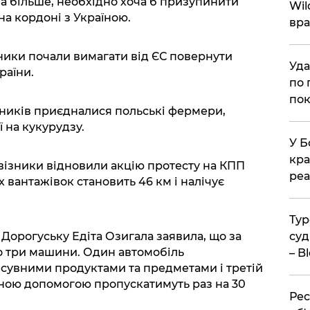
 Ба більше, необхідно хоча б призупинити
Wil
на кордоні з Україною.
вра
зники почали вимагати від ЄС повернути
Уда
раїни.
по 
пок
ьників приєдналися польські фермери,
 на кукурудзу.
У Б
кра
евізники відновили акцію протесту на КПП
реа
х вантажівок становить 46 км і налічує
Тур
у Дорогуську Едіта Озигала заявила, що за
суд
о три машини. Один автомобіль
– B
сувними продуктами та предметами і третій
рною допомогою пропускатимуть раз на 30
Рес