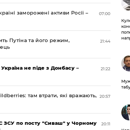
раїні заморожені активи Росії –
07:00
Кул
кон
поп
нап
ить Путіна та його режим,
21:44
нець
 Україна не піде з Донбасу –
21:22
Муж
табу
dberries: там втрати, які вражають,
20:57
 ЗСУ по посту "Сиваш" у Чорному
20:11