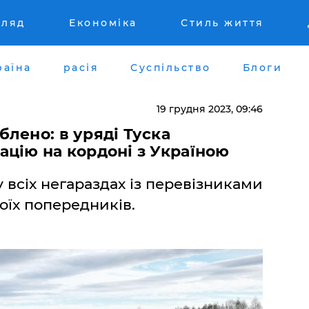
гляд
Економіка
Стиль життя
раїна
расія
Суспільство
Блоги
19 грудня 2023, 09:46
лено: в уряді Туска
цію на кордоні з Україною
 всіх негараздах із перевізниками
оїх попередників.