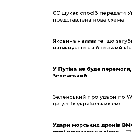
ЄС шукає спосіб передати Ук
представлена ​​нова схема
Яковина назвав те, що загуб
натякнувши на близький кі
У Путіна не буде перемоги,
Зеленський
Зеленський про удари по Wil
це успіх українських сил
Удари морських дронів ВМС
морі показали на відео