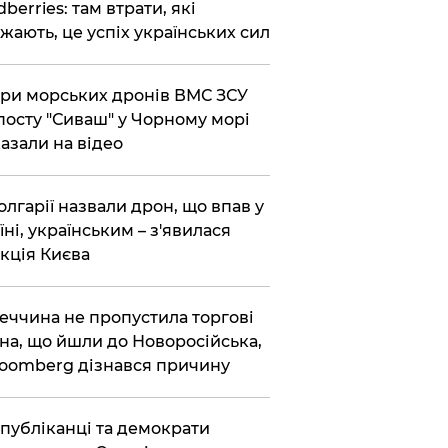
dberries: там втрати, які
жають, це успіх українських сил
ри морських дронів ВМС ЗСУ
посту "Сиваш" у Чорному морі
азали на відео
олгарії назвали дрон, що впав у
їні, українським – з'явилася
кція Києва
еччина не пропустила торгові
на, що йшли до Новоросійська,
loomberg дізнався причину
публіканці та демократи