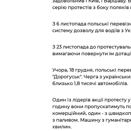
задовольнив і Київ, і Варшаву.
серію протестів з боку поляків 
З 6 листопада польські переві
систему дозволу для водіїв з Ук
З 23 листопада до протестувал
вимагаючи повернути їм дотації
Учора, 18 грудня, польські пер
"Дорогуськ". Черга з українськи
близько 1,8 тисячі автомобілів.
Один із лідерів акції протесту 
годину вони пропускатимуть п
комерційний, один - з швидкоп
з паливом. Машину з гуманіта
хвилин.