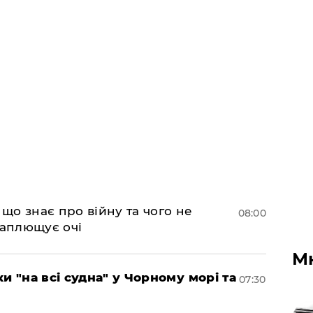
 що знає про війну та чого не
08:00
 заплющує очі
М
и "на всі судна" у Чорному морі та
07:30