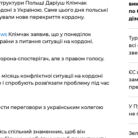
аструктури Польщі Даріуш Клімчак
вик
доні з Україною. Саме цього дня польські
по 
ували нове перекриття кордону.
діз
ews
Клімчак заявив, що у понеділок
Тур
аїни з питання ситуації на кордоні.
всі
зве
орона-спостерігач, але з правом голосу.
ЄС 
 місяць конфліктної ситуації на кордоні
зам
 і спробують розв'язати проблему під час
пре
У П
сти переговори з українським колегою
не 
йсь спільний знаменник, щоб він
Зел