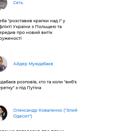
Сеть
еба "розставив крапки над і" у
флікті України з Польщею та
ередив про новий витік
руженості
Айдер Муждабаєв
дабаєв розповів, хто та коли "виб'є
ретку" з-під Путіна
Олександр Коваленко ("Злий
Одесит")