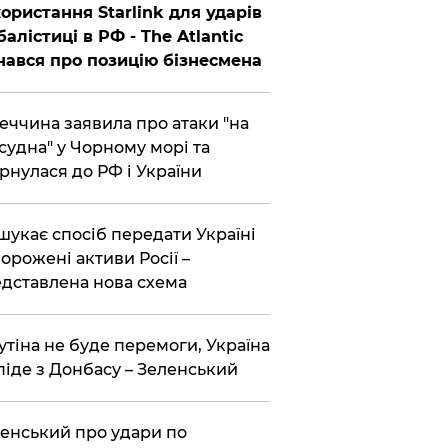
ористання Starlink для ударів
балістиці в РФ - The Atlantic
нався про позицію бізнесмена
еччина заявила про атаки "на
 судна" у Чорному морі та
рнулася до РФ і України
шукає спосіб передати Україні
орожені активи Росії –
дставлена ​​нова схема
утіна не буде перемоги, Україна
піде з Донбасу – Зеленський
енський про удари по