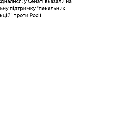
єдналися: у Сенаті вказали на
ьну підтримку "пекельних
кцій" проти Росії