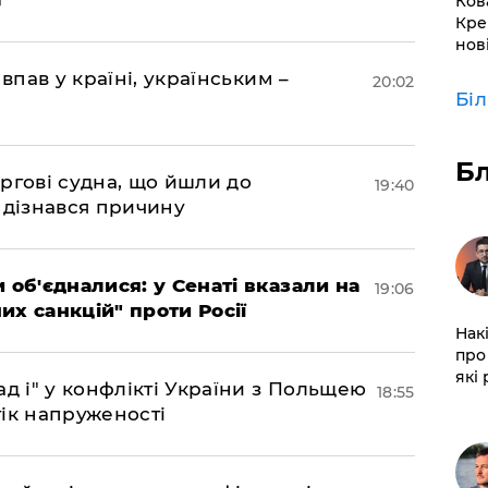
Ков
Кре
нов
впав у країні, українським –
20:02
Бі
Б
ргові судна, що йшли до
19:40
 дізнався причину
 об'єдналися: у Сенаті вказали на
19:06
х санкцій" проти Росії
Нак
про 
які
д і" у конфлікті України з Польщею
18:55
ік напруженості