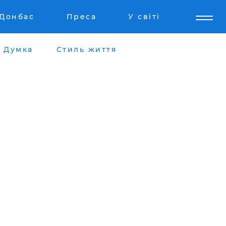
Донбас
Преса
У світі
Думка
Стиль життя