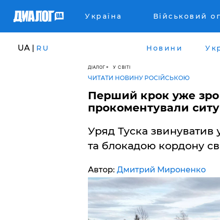
Україна
Військовий о
UA |
RU
Новини
Ук
ДІАЛОГ
У СВІТІ
ЧИТАТИ НОВИНУ РОСІЙСЬКОЮ
Перший крок уже зроб
прокоментували ситуа
Уряд Туска звинуватив у
та блокадою кордону св
Автор:
Дмитрий Мироненко