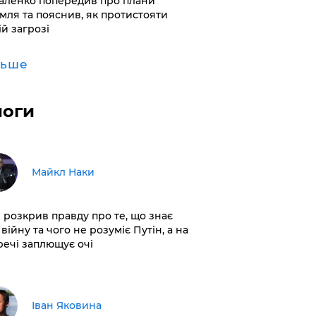
аленко попередив про плани
мля та пояснив, як протистояти
ій загрозі
льше
логи
Майкл Наки
і розкрив правду про те, що знає
війну та чого не розуміє Путін, а на
 речі заплющує очі
Іван Яковина