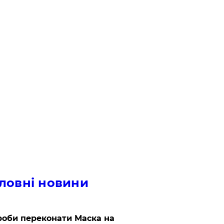
ловні новини
роби переконати Маска на