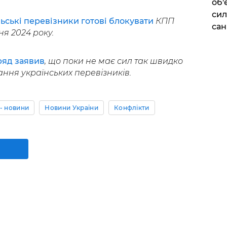
об'
сил
ьські перевізники готові блокувати
КПП
сан
ня 2024 року.
ряд заявив
, що поки не має сил так швидко
ння українських перевізників.
- новини
Новини України
Конфлікти