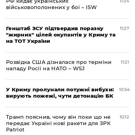
РФ кидає українських
11:34
військовополонених у бої – ISW
Генштаб ЗСУ підтвердив поразку
11:27
"жирних" цілей окупантів у Криму та
на ТОТ України
Розвідка США дізналася про терміни
11:21
нападу Росії на НАТО – WSJ
У Криму пролунали потужні вибухи:
10:54
вирують пожежі, чути детонацію БК
Трамп пояснив, чому він поки що не
10:12
передає Україні нові ракети для ЗРК
Patriot