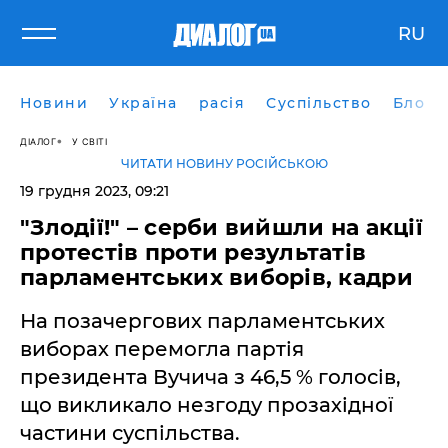
RU
Новини
Україна
расія
Суспільство
Блоги
ДІАЛОГ
У СВІТІ
ЧИТАТИ НОВИНУ РОСІЙСЬКОЮ
19 грудня 2023, 09:21
"Злодії!" – серби вийшли на акції
протестів проти результатів
парламентських виборів, кадри
На позачергових парламентських
виборах перемогла партія
президента Вучича з 46,5 % голосів,
що викликало незгоду прозахідної
частини суспільства.