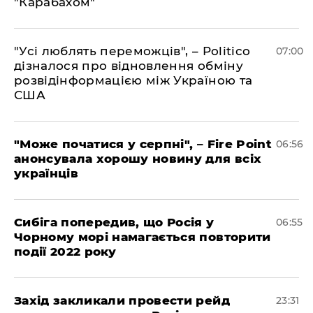
"Карабахом"
"Усі люблять переможців", – Politico
07:00
дізналося про відновлення обміну
розвідінформацією між Україною та
США
"Може початися у серпні", – Fire Point
06:56
анонсувала хорошу новину для всіх
українців
Сибіга попередив, що Росія у
06:55
Чорному морі намагається повторити
події 2022 року
​Захід закликали провести рейд
23:31