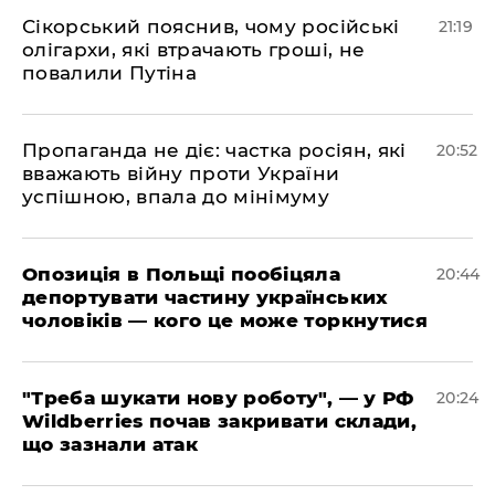
​Сікорський пояснив, чому російські
21:19
олігархи, які втрачають гроші, не
повалили Путіна
​Пропаганда не діє: частка росіян, які
20:52
вважають війну проти України
успішною, впала до мінімуму
​Опозиція в Польщі пообіцяла
20:44
депортувати частину українських
чоловіків — кого це може торкнутися
​"Треба шукати нову роботу", — у РФ
20:24
Wildberries почав закривати склади,
що зазнали атак