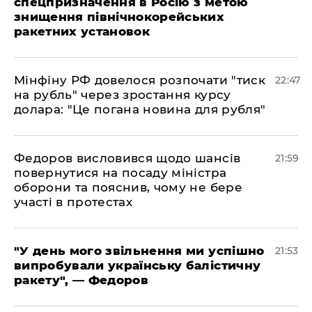
спецпризначення в Росію з метою
знищення північнокорейських
ракетних установок
​Мінфіну РФ довелося розпочати "тиск
22:47
на рубль" через зростання курсу
долара: "Це погана новина для рубля"
​Федоров висловився щодо шансів
21:59
повернутися на посаду міністра
оборони та пояснив, чому не бере
участі в протестах
​"У день мого звільнення ми успішно
21:53
випробували українську балістичну
ракету", — Федоров