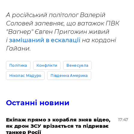
А російський політолог Валерій
Соловей запевняє, що ватажок ПВК
"Вагнер" Євген Пригожин живий
і
замішаний в ескалації
на кордоні
Гайани.
Політика
Конфлікти
Венесуела
Ніколас Мадуро
Південна Америка
Останні новини
Екіпаж прямо з корабля зняв відео,
17:47
як дрон ЗСУ врізається та підриває
танкер Росії