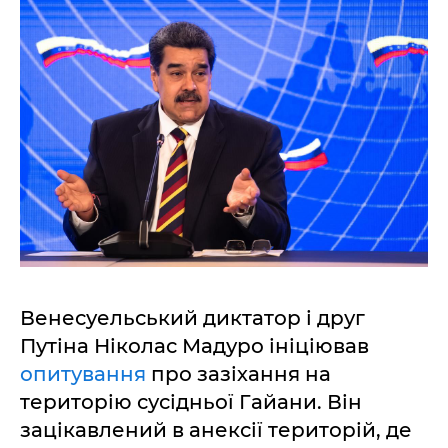
Венесуельський диктатор і друг
Путіна Ніколас Мадуро ініціював
опитування
про зазіхання на
територію сусідньої Гайани. Він
зацікавлений в анексії територій, де