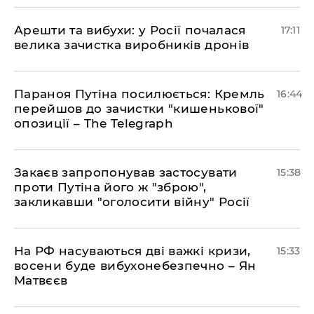
Арешти та вибухи: у Росії почалася
17:11
велика зачистка виробників дронів
Параноя Путіна посилюється: Кремль
16:44
перейшов до зачистки "кишенькової"
опозиції – The Telegraph
Закаєв запропонував застосувати
15:38
проти Путіна його ж "зброю",
закликавши "оголосити війну" Росії
На РФ насуваються дві важкі кризи,
15:33
восени буде вибухонебезпечно – Ян
Матвєєв