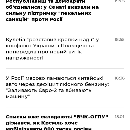
Республіканці та демократи
19:06
об'єдналися: у Сенаті вказали на
сильну підтримку "пекельних
санкцій" проти Росії
Кулеба "розставив крапки над і" у
18:55
конфлікті України з Польщею та
попередив про новий витік
напруженості
У Росії масово ламаються китайські
18:36
авто через дефіцит якісного бензину:
"Заливають Євро-2 та вбивають
машину"
Списки вже складають: "ВЧК-ОГПУ"
18:01
дізнався, як Кремль хоче
мобілізувати 800 тисяч росіян