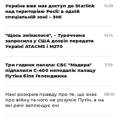
Україна вже має доступ до Starlink
14:39
над територією Росії: в одній
спеціальній зоні – ЗМІ
"Щось змінилося", – Туреччина
14:14
запросила у США дозвіл передати
Україні ATACMS і M270
Три години палала: СБС "Мадяра"
11:39
підпалили С-400 неподалік палацу
Путіна біля Геленджика
Накі розкрив правду про те, що знає
08:00
про війну та чого не розуміє Путін, а на
які речі заплющує очі