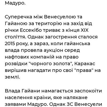
Мадуро.
Суперечка між Венесуелою та
Гайаною за територію на захід від
річки Ессекібо триває з кінця XIX
століття. Однак загострення сталося
2015 року, а зараз, коли гайанська
влада провела аукціон серед
нафтових компаній на право
розвідки "чорного золота", Каракас
вирішив нагадати про свої "права" на
землі.
Влада Гайани намагається заспокоїти
населення країни, яке налякане
заявами Мадуро. Однак ЗС Венесуели