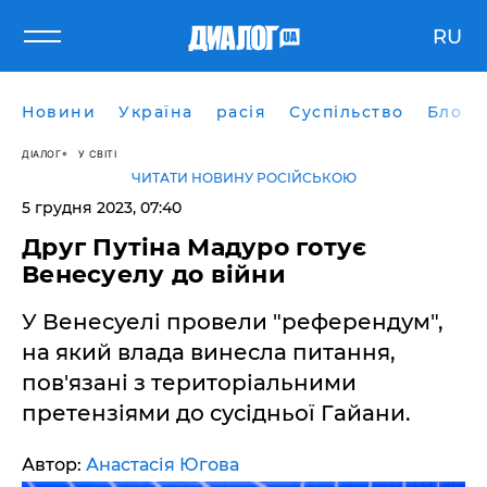
RU
Новини
Україна
расія
Суспільство
Блоги
ДІАЛОГ
У СВІТІ
ЧИТАТИ НОВИНУ РОСІЙСЬКОЮ
5 грудня 2023, 07:40
Друг Путіна Мадуро готує
Венесуелу до війни
У Венесуелі провели "референдум",
на який влада винесла питання,
пов'язані з територіальними
претензіями до сусідньої Гайани.
Автор:
Анастасія Югова