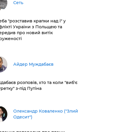
Сеть
еба "розставив крапки над і" у
флікті України з Польщею та
ередив про новий витік
руженості
Айдер Муждабаєв
дабаєв розповів, хто та коли "виб'є
ретку" з-під Путіна
Олександр Коваленко ("Злий
Одесит")