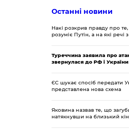
Останні новини
Накі розкрив правду про те,
розуміє Путін, а на які речі
Туреччина заявила про атак
звернулася до РФ і України
ЄС шукає спосіб передати Ук
представлена ​​нова схема
Яковина назвав те, що загуб
натякнувши на близький кі