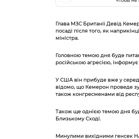
чтобы не 
Глава МЗС Британії Девід Кеме
посаді після того, як наприкін
міністра.
Головною темою дня буде питанн
російською агресією, інформує
У США він прибуде вже у середу
відомо, що Кемерон проведе зу
також конгресменами від респу
Також ще однією темою дня буд
Близькому Сході.
Минулими вихідними генсек НА