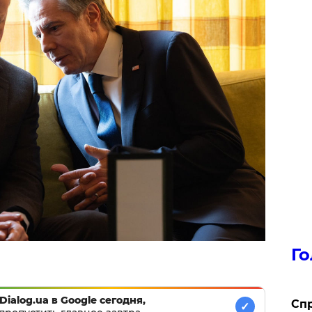
Го
Dialog.ua в Google сегодня,
​Сп
✓