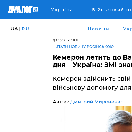
Україна
Військовий о
UA |
RU
Новини
Ук
ДІАЛОГ
У СВІТІ
ЧИТАТИ НОВИНУ РОСІЙСЬКОЮ
Кемерон летить до В
дня – Україна: ЗМІ зн
Кемерон здійснить свій
військову допомогу для
Автор:
Дмитрий Мироненко