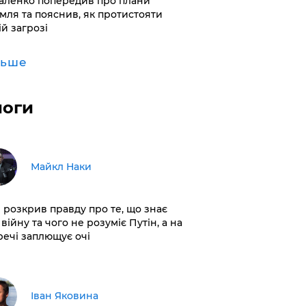
аленко попередив про плани
мля та пояснив, як протистояти
ій загрозі
льше
логи
Майкл Наки
і розкрив правду про те, що знає
війну та чого не розуміє Путін, а на
 речі заплющує очі
Іван Яковина