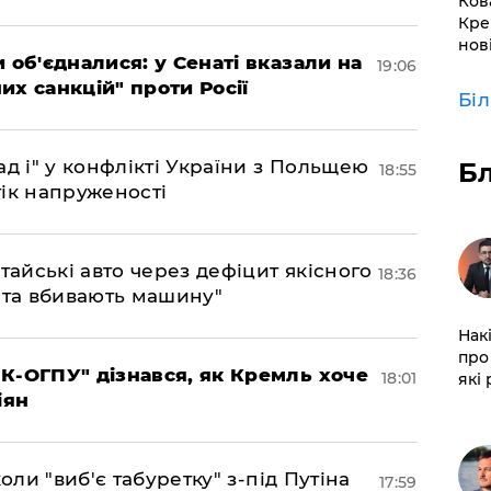
Ков
Кре
нов
 об'єдналися: у Сенаті вказали на
19:06
х санкцій" проти Росії
Бі
д і" у конфлікті України з Польщею
Б
18:55
ік напруженості
тайські авто через дефіцит якісного
18:36
 та вбивають машину"
Нак
про 
К-ОГПУ" дізнався, як Кремль хоче
18:01
які
іян
оли "виб'є табуретку" з-під Путіна
17:59