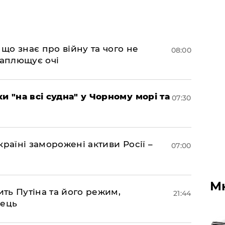
 що знає про війну та чого не
08:00
 заплющує очі
и "на всі судна" у Чорному морі та
07:30
раїні заморожені активи Росії –
07:00
М
ить Путіна та його режим,
21:44
нець