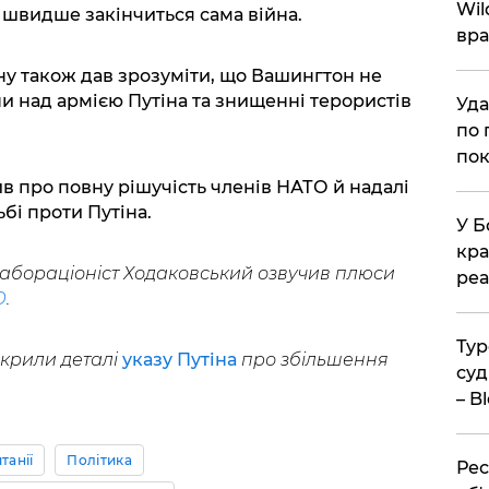
Wil
м швидше закінчиться сама війна.
вра
у також дав зрозуміти, що Вашингтон не
и над армією Путіна та знищенні терористів
Уда
по 
пок
в про повну рішучість членів НАТО й надалі
ьбі проти Путіна.
У Б
кра
абораціоніст Ходаковський озвучив плюси
реа
О
.
Тур
зкрили деталі
указу Путіна
про збільшення
суд
– B
танії
Політика
Рес