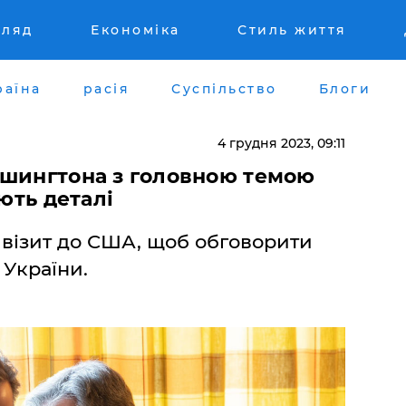
гляд
Економіка
Стиль життя
раїна
расія
Суспільство
Блоги
4 грудня 2023, 09:11
ашингтона з головною темою
ають деталі
 візит до США, щоб обговорити
 України.