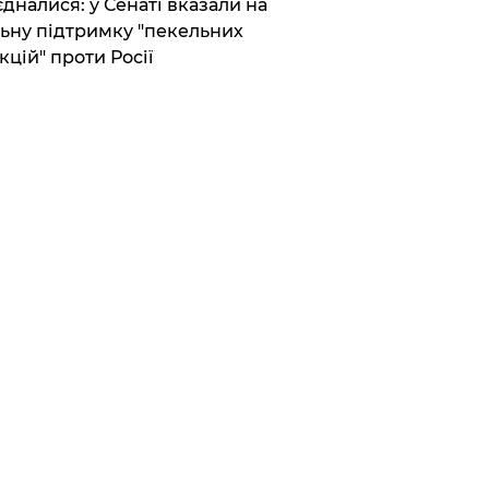
єдналися: у Сенаті вказали на
ьну підтримку "пекельних
кцій" проти Росії