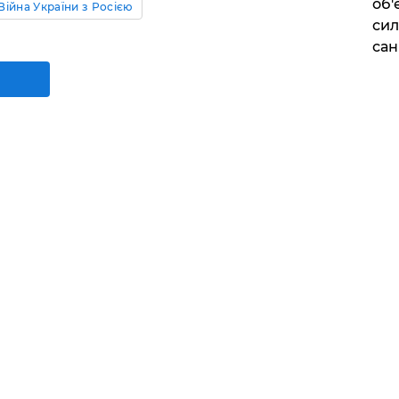
об'
Війна України з Росією
сил
сан