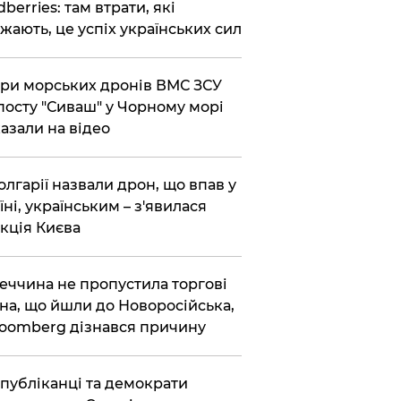
dberries: там втрати, які
жають, це успіх українських сил
ри морських дронів ВМС ЗСУ
посту "Сиваш" у Чорному морі
азали на відео
олгарії назвали дрон, що впав у
їні, українським – з'явилася
кція Києва
еччина не пропустила торгові
на, що йшли до Новоросійська,
loomberg дізнався причину
публіканці та демократи