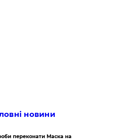
ловні новини
роби переконати Маска на