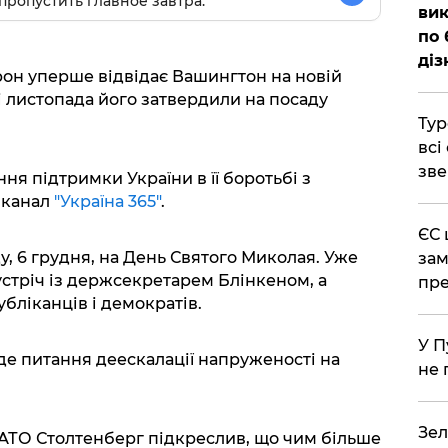
пропустить главное завтра.
вик
по 
діз
рон уперше відвідає Вашингтон на новій
ці листопада його затвердили на посаду
Тур
всі
зве
я підтримки України в її боротьбі з
 канал
"Україна 365"
.
ЄС 
, 6 грудня, на День Святого Миколая. Уже
зам
стріч із держсекретарем Блінкеном, а
пре
бліканців і демократів.
У П
е питання деескалації напруженості на
не 
Зел
ТО Столтенберг підкреслив, що чим більше