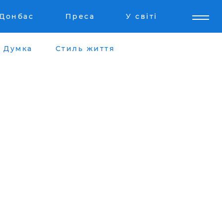
Донбас
Преса
У світі
Думка
Стиль життя