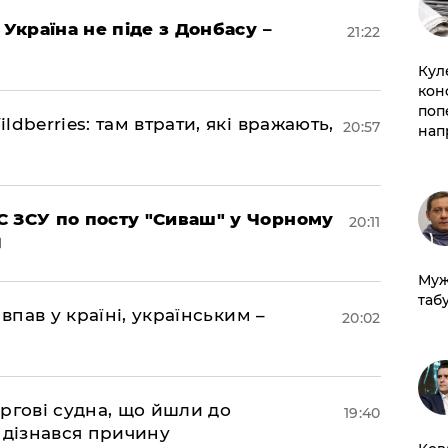
 Україна не піде з Донбасу –
21:22
Кул
кон
поп
dberries: там втрати, які вражають,
20:57
нап
 ЗСУ по посту "Сиваш" у Чорному
20:11
Муж
табу
впав у країні, українським –
20:02
ргові судна, що йшли до
19:40
 дізнався причину