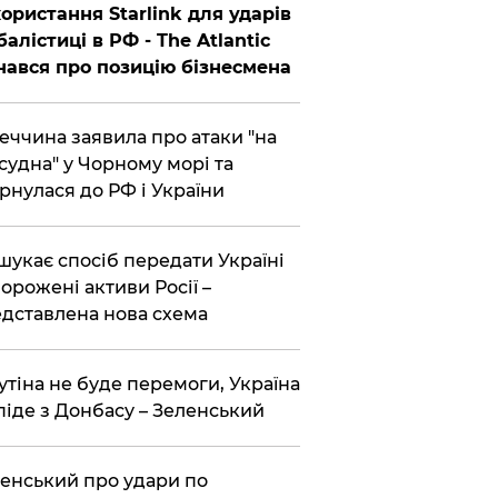
ористання Starlink для ударів
балістиці в РФ - The Atlantic
нався про позицію бізнесмена
еччина заявила про атаки "на
 судна" у Чорному морі та
рнулася до РФ і України
шукає спосіб передати Україні
орожені активи Росії –
дставлена ​​нова схема
утіна не буде перемоги, Україна
піде з Донбасу – Зеленський
енський про удари по