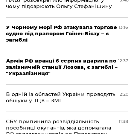
НАБУ розсекретило інформацію, у
13:48
чому підозрюють Ольгу Стефанішину
У Чорному морі РФ атакувала торгове
13:16
судно під прапором Гвінеї-Бісау – є
загиблі
Армія РФ вранці 6 серпня вдарила по
12:37
залізничній станції Лозова, є загиблі –
"Укрзалізниця"
В одній із областей України проводять
12:20
обшуки у ТЦК – ЗМІ
СБУ припинила розвіддіяльність
11:38
пособниці окупантів, яка допомагала