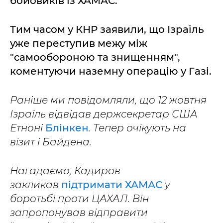
бойовиків із ХАМАС.
Тим часом у КНР заявили, що Ізраїль
уже переступив межу між
"самообороною та знищенням",
коментуючи наземну операцію у Газі.
Раніше ми повідомляли, що 12 жовтня
Ізраїль відвідав держсекретар США
Етноні
Блінкен
. Тепер очікують на
візит і Байдена.
Нагадаємо, Кадиров
закликав
підтримати ХАМАС
у
боротьбі проти ЦАХАЛ. Він
запропонував відправити