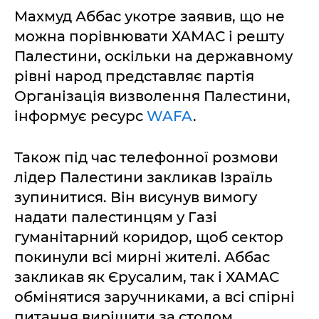
Махмуд Аббас укотре заявив, що не
можна порівнювати ХАМАС і решту
Палестини, оскільки на державному
рівні народ представляє партія
Організація визволення Палестини,
інформує ресурс
WAFA
.
Також під час телефонної розмови
лідер Палестини закликав Ізраїль
зупинитися. Він висунув вимогу
надати палестинцям у Газі
гуманітарний коридор, щоб сектор
покинули всі мирні жителі. Аббас
закликав як Єрусалим, так і ХАМАС
обмінятися заручниками, а всі спірні
питання вирішити за столом