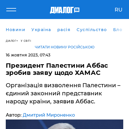
RU
Новини
Україна
расія
Суспільство
Блоги
ДІАЛОГ
У СВІТІ
ЧИТАТИ НОВИНУ РОСІЙСЬКОЮ
16 жовтня 2023, 07:43
Президент Палестини Аббас
зробив заяву щодо ХАМАС
Організація визволення Палестини –
єдиний законний представник
народу країни, заявив Аббас.
Автор:
Дмитрий Мироненко