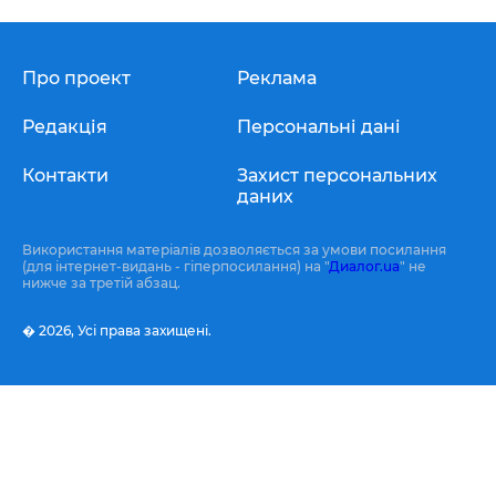
Про проект
Реклама
Редакція
Персональні дані
Контакти
Захист персональних
даних
Використання матеріалів дозволяється за умови посилання
(для інтернет-видань - гіперпосилання) на "
Диалог.ua
" не
нижче за третій абзац.
� 2026,
Усі права захищені.