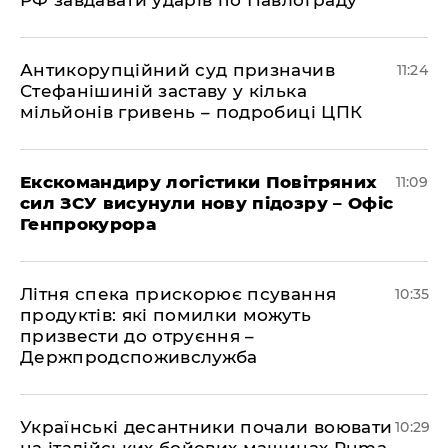
РФ завдавати ударів по Павлограду
Антикорупційний суд призначив
11:24
Стефанішиній заставу у кілька
мільйонів гривень – подробиці ЦПК
Екскомандиру логістики Повітряних
11:09
сил ЗСУ висунули нову підозру – Офіс
Генпрокурора
Літня спека прискорює псування
10:35
продуктів: які помилки можуть
призвести до отруєння –
Держпродспоживслужба
Українські десантники почали воювати
10:29