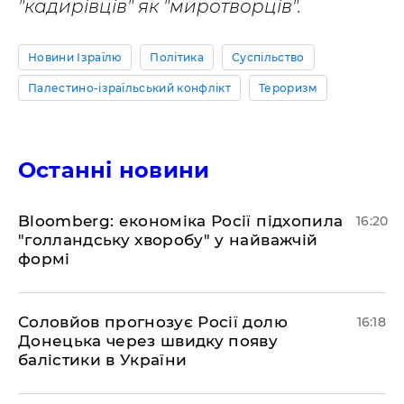
"кадирівців" як "миротворців".
Новини Ізраїлю
Політика
Суспільство
Палестино-ізраїльський конфлікт
Тероризм
Останні новини
Bloomberg: економіка Росії підхопила
16:20
"голландську хворобу" у найважчій
формі
Соловйов прогнозує Росії долю
16:18
Донецька через швидку появу
балістики в України