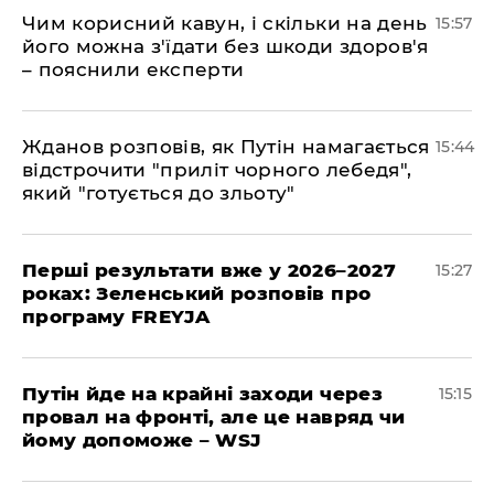
Чим корисний кавун, і скільки на день
15:57
його можна з'їдати без шкоди здоров'я
– пояснили експерти
Жданов розповів, як Путін намагається
15:44
відстрочити "приліт чорного лебедя",
який "готується до зльоту"
Перші результати вже у 2026–2027
15:27
роках: Зеленський розповів про
програму FREYJA
Путін йде на крайні заходи через
15:15
провал на фронті, але це навряд чи
йому допоможе – WSJ