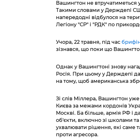
Вашингтон не втручатиметься у 
Такими словами у Держдепі С
напередодні відбулося на тери
Легіону "СР" і "РДК" по прикор
Учора, 22 травня, під час
брифін
зізнався, що поки що Вашингто
Однак у Вашингтоні знову нагад
Росія. При цьому у Держдепі д
на тому, щоб американська збро
Зі слів Міллера, Вашингтон уже
Києва за межами кордонів Укра
Москві. Ба більше, армія РФ і 
об'єкти, включно зі школами та
ухвалювати рішення, які саме та
проти агресора.