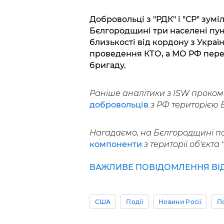
Добровольці з "РДК" і "СР" зумі
Бєлгородщині три населені пун
близькості від кордону з Украї
проведення КТО, а МО РФ перек
бригаду.
Раніше аналітики з ISW проко
добровольців
з РФ територією Б
Нагадаємо, на Бєлгородщині п
компоненти
з території об'єкта 
ВАЖЛИВЕ ПОВІДОМЛЕННЯ ВІД 
США
Події
Новини Росії
П