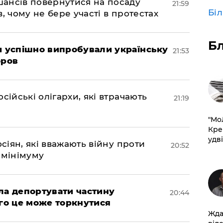
шансів повернутися на посаду
21:59
Бі
, чому не бере участі в протестах
Б
ми успішно випробували українську
21:53
оров
сійські олігархи, які втрачають
21:19
​"М
Кре
удві
осіян, які вважають війну проти
20:52
 мінімуму
яла депортувати частину
20:44
ого це може торкнутися
Жда