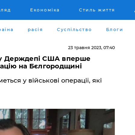
гляд
Економіка
Стиль життя
раїна
расія
Суспільство
Блоги
23 травня 2023, 07:40
– у Держдепі США вперше
ацію на Бєлгородщині
ться у військові операції, які