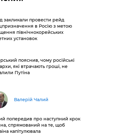
хід закликали провести рейд
цпризначення в Росію з метою
щення північнокорейських
етних установок
корський пояснив, чому російські
архи, які втрачають гроші, не
алили Путіна
Валерій Чалий
лий попередив про наступний крок
іна, спрямований на те, щоб
аїна капітулювала