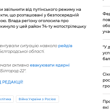
ли звільнити від путінського режиму на
​Фе
кти, що розташовані у безпосередній
пов
ною. Влада регіону оголосила про
обо
инуло у цей район 74-ту мотострілецьку
уча
ментували ситуацію навколо
рейдів
​"У
єлгородської області.
усп
бал
очали активно
евакуювати ядерні
"Білгород-22".
​Сі
рос
РЕДАКЦІЇ!
гро
олітика
Війна України з Росією
​Пр
які