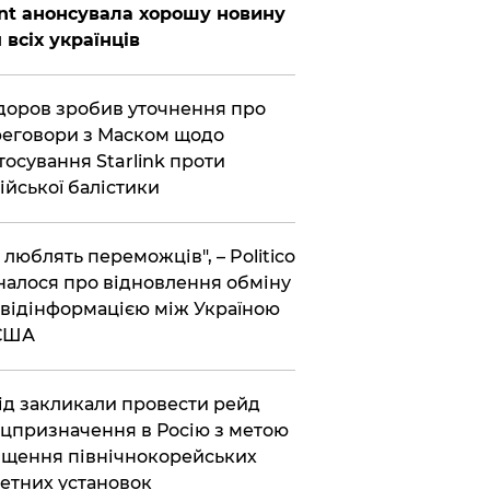
nt анонсувала хорошу новину
 всіх українців
оров зробив уточнення про
еговори з Маском щодо
тосування Starlink проти
ійської балістики
і люблять переможців", – Politico
налося про відновлення обміну
відінформацією між Україною
 США
хід закликали провести рейд
цпризначення в Росію з метою
щення північнокорейських
етних установок