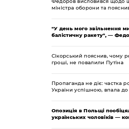
​Федоров висловився щодо 
міністра оборони та пояснив
​"У день мого звільнення 
балістичну ракету", — Фед
​Сікорський пояснив, чому ро
гроші, не повалили Путіна
​Пропаганда не діє: частка р
України успішною, впала до
​Опозиція в Польщі пообіц
українських чоловіків — к