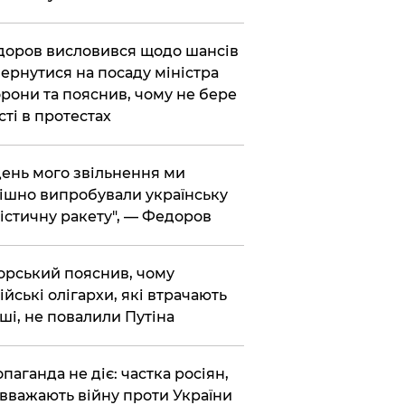
доров висловився щодо шансів
ернутися на посаду міністра
рони та пояснив, чому не бере
сті в протестах
 день мого звільнення ми
ішно випробували українську
істичну ракету", — Федоров
корський пояснив, чому
ійські олігархи, які втрачають
ші, не повалили Путіна
опаганда не діє: частка росіян,
 вважають війну проти України