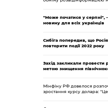
"Може початися у серпні", 
новину для всіх українців
Сибіга попередив, що Росі
повторити події 2022 року
​Захід закликали провести
метою знищення північнок
​Мінфіну РФ довелося розпоч
зростання курсу долара: "Ц