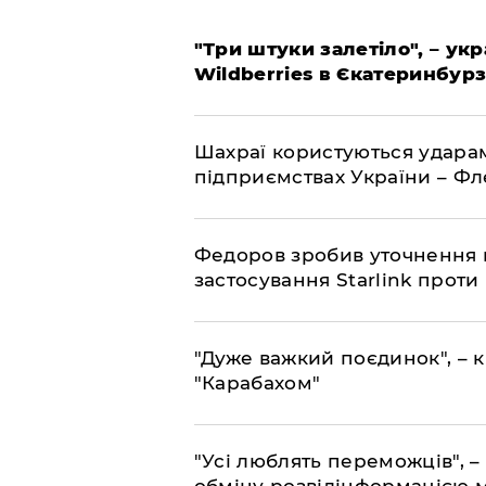
"Три штуки залетіло", – ук
Wildberries в Єкатеринбурз
Шахраї користуються ударам
підприємствах України – Ф
Федоров зробив уточнення 
застосування Starlink проти
"Дуже важкий поєдинок", – к
"Карабахом"
"Усі люблять переможців", –
обміну розвідінформацією 