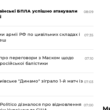
раїнські БПЛА успішно атакували
08:09
і
и армії РФ по цивільних складах і
07:35
леш
про переговори з Маском щодо
07:10
 російської балістики
иївське "Динамо" зіграло 1-й матч із
07:03
 Politico дізналося про відновлення
07:00
М
між Україною та США