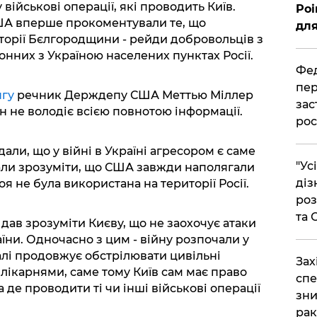
військові операції, які проводить Київ.
Poi
ША вперше прокоментували те, що
для
торії Бєлгородщини - рейди добровольців з
донних з Україною населених пунктах Росії.
Фед
пер
гу
речник Держдепу США Меттью Міллер
зас
н не володіє всією повнотою інформації.
рос
али, що у війні в Україні агресором є саме
"Ус
али зрозуміти, що США завжди наполягали
діз
я не була використана на території Росії.
роз
та
 дав зрозуміти Києву, що не заохочує атаки
їни. Одночасно з цим - війну розпочали у
далі продовжує обстрілювати цивільні
​За
 лікарнями, саме тому Київ сам має право
спе
 де проводити ті чи інші військові операції
зни
рак