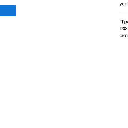
усп
​"Т
РФ 
скл