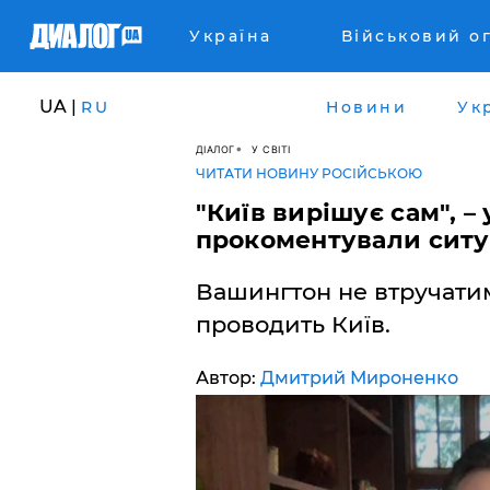
Україна
Військовий о
UA |
RU
Новини
Ук
ДІАЛОГ
У СВІТІ
ЧИТАТИ НОВИНУ РОСІЙСЬКОЮ
"Київ вирішує сам", 
прокоментували ситу
Вашингтон не втручатиме
проводить Київ.
Автор:
Дмитрий Мироненко