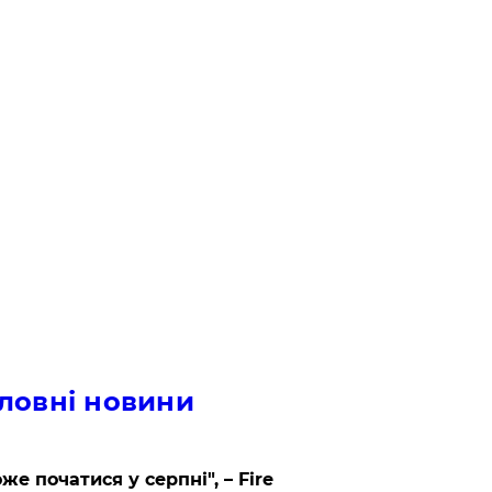
ловні новини
же початися у серпні", – Fire