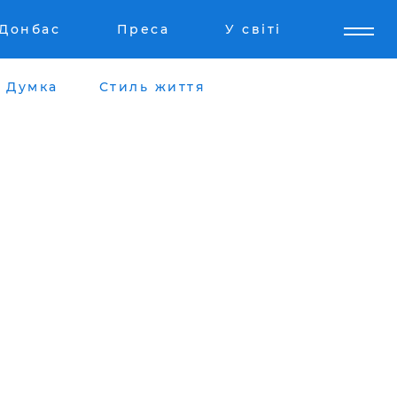
Донбас
Преса
У світі
Думка
Стиль життя