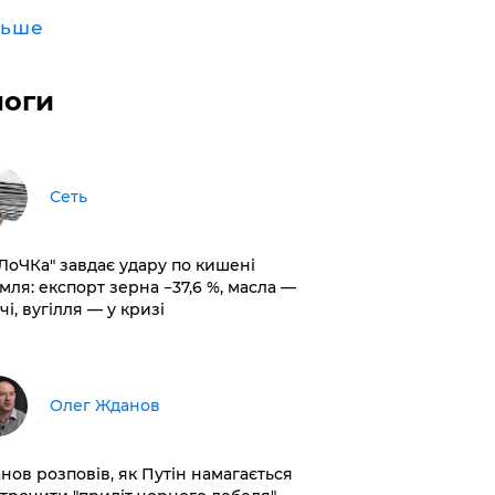
льше
логи
Сеть
оЛоЧКа" завдає удару по кишені
мля: експорт зерна −37,6 %, масла —
чі, вугілля — у кризі
Олег Жданов
нов розповів, як Путін намагається