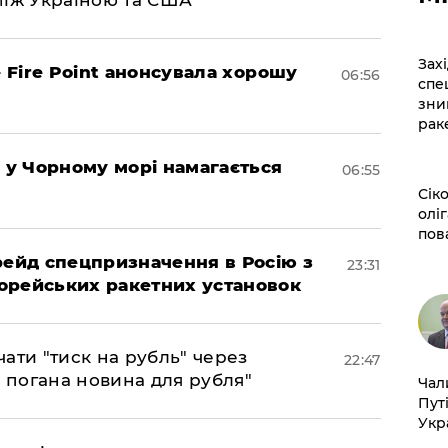
​За
– Fire Point анонсувала хорошу
06:56
спе
зни
рак
я у Чорному морі намагається
06:55
​Сі
оліг
пов
 рейд спецпризначення в Росію з
23:31
орейських ракетних установок
ати "тиск на рубль" через
22:47
е погана новина для рубля"
​Ча
Пут
Укр