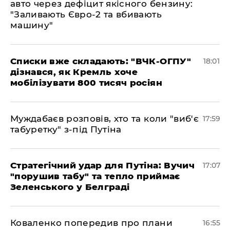
авто через дефіцит якісного бензину:
"Заливають Євро-2 та вбивають
машину"
Списки вже складають: "ВЧК-ОГПУ"
18:01
дізнався, як Кремль хоче
мобілізувати 800 тисяч росіян
Муждабаєв розповів, хто та коли "виб'є
17:59
табуретку" з-під Путіна
Стратегічний удар для Путіна: Вучич
17:07
"порушив табу" та тепло приймає
Зеленського у Белграді
Коваленко попередив про плани
16:55