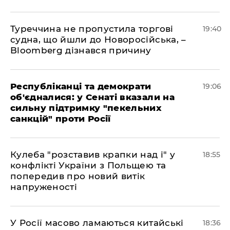
Туреччина не пропустила торгові
19:40
судна, що йшли до Новоросійська, –
Bloomberg дізнався причину
Республіканці та демократи
19:06
об'єдналися: у Сенаті вказали на
сильну підтримку "пекельних
санкцій" проти Росії
Кулеба "розставив крапки над і" у
18:55
конфлікті України з Польщею та
попередив про новий витік
напруженості
У Росії масово ламаються китайські
18:36