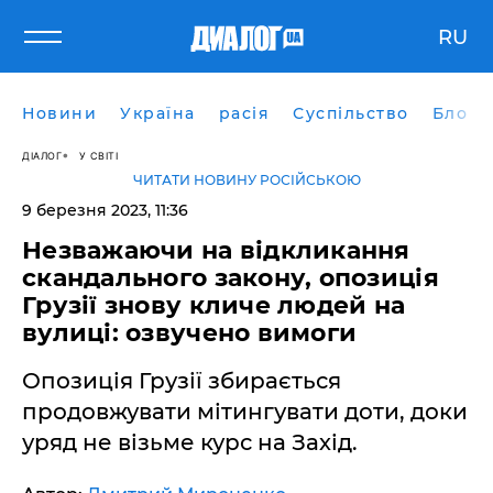
RU
Новини
Україна
расія
Суспільство
Блоги
ДІАЛОГ
У СВІТІ
ЧИТАТИ НОВИНУ РОСІЙСЬКОЮ
9 березня 2023, 11:36
Незважаючи на відкликання
скандального закону, опозиція
Грузії знову кличе людей на
вулиці: озвучено вимоги
Опозиція Грузії збирається
продовжувати мітингувати доти, доки
уряд не візьме курс на Захід.