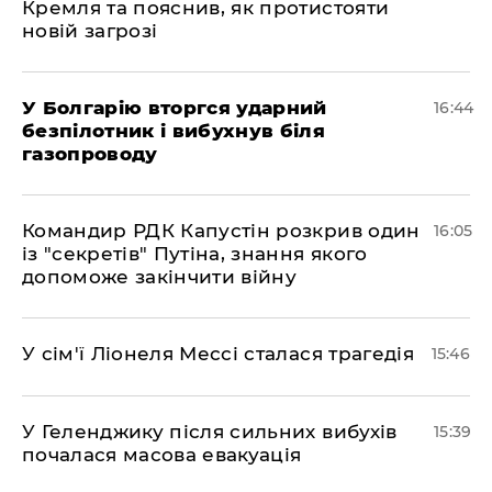
Кремля та пояснив, як протистояти
новій загрозі
У Болгарію вторгся ударний
16:44
безпілотник і вибухнув біля
газопроводу
Командир РДК Капустін розкрив один
16:05
із "секретів" Путіна, знання якого
допоможе закінчити війну
У сім'ї Ліонеля Мессі сталася трагедія
15:46
У Геленджику після сильних вибухів
15:39
почалася масова евакуація