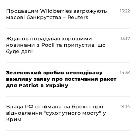
Продавцям Wildberries загрожують
15:22
масові банкрутства – Reuters
Жданов порадував хорошими
15:17
новинами з Росії та припустив, що
буде далі
Зеленський зробив несподівану
14:54
важливу заяву про постачання ракет
для Patriot в Україну
Влада РФ спіймана на брехні про
14:14
відновлення "сухопутного мосту" у
Крим