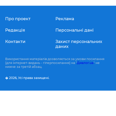
Про проект
Реклама
Редакція
Персональні дані
Контакти
Захист персональних
даних
Використання матеріалів дозволяється за умови посилання
(для інтернет-видань - гіперпосилання) на "
Диалог.ua
" не
нижче за третій абзац.
� 2026,
Усі права захищені.