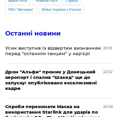
Армія Росії
Новини Росії
Сербія
ПВК "Вагнера"
Війна України з Росією
Останні новини
​Усик виступив із відвертим визнанням
23:19
перед "останнім танцем" у кар'єрі
​Дрон "Альфи" проник у Донецький
22:52
аеропорт і спалив "Шахед" ще до
запуску: опубліковано ексклюзивні
кадри
​Спроби переконати Маска на
22:40
використання Starlink для ударів по