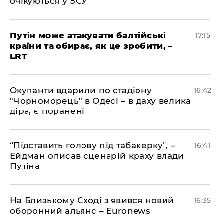
очікуються у ЗСУ
​Путін може атакувати балтійські
17:15
країни та обирає, як це зробити, –
LRT
​Окупанти вдарили по стадіону
16:42
"Чорноморець" в Одесі – в даху велика
діра, є поранені
​“Підставить голову під табакерку”, –
16:41
Ейдман описав сценарій краху влади
Путіна
На Близькому Сході з'явився новий
16:35
оборонний альянс – Euronews