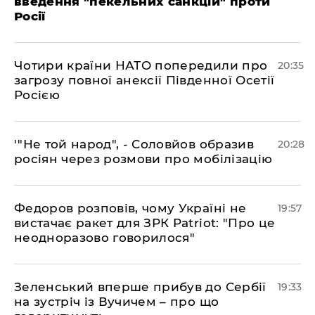
введення "пекельних санкцій" проти
Росії
​Чотири країни НАТО попередили про
20:35
загрозу повної анексії Південної Осетії
Росією
​'"Не той народ", - Соловйов образив
20:28
росіян через розмови про мобілізацію
​Федоров розповів, чому Україні не
19:57
вистачає ракет для ЗРК Patriot: "Про це
неодноразово говорилося"
​Зеленський вперше прибув до Сербії
19:33
на зустріч із Вучичем – про що