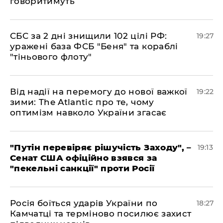
говоритимуть
​СБС за 2 дні знищили 102 цілі РФ:
19:27
уражені база ФСБ "Беня" та кораблі
"тіньового флоту"
​Від надії на перемогу до нової важкої
19:22
зими: The Atlantic про те, чому
оптимізм навколо України згасає
​"Путін перевіряє рішучість Заходу", –
19:13
Сенат США офіційно взявся за
"пекельні санкції" проти Росії
​Росія боїться ударів України по
18:27
Камчатці та терміново посилює захист