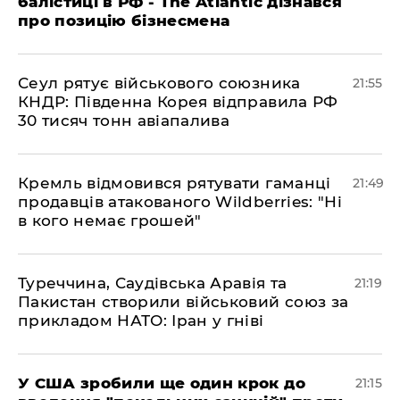
балістиці в РФ - The Atlantic дізнався
про позицію бізнесмена
​Сеул рятує військового союзника
21:55
КНДР: Південна Корея відправила РФ
30 тисяч тонн авіапалива
​Кремль відмовився рятувати гаманці
21:49
продавців атакованого Wildberries: "Ні
в кого немає грошей"
​Туреччина, Саудівська Аравія та
21:19
Пакистан створили військовий союз за
прикладом НАТО: Іран у гніві
​У США зробили ще один крок до
21:15