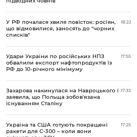
підводних човнів
​У РФ почалася хвиля повісток: росіян,
18:22
що відмовилися, заносять до "чорних
списків"
​Удари України по російських НПЗ
17:55
обвалили експорт нафтопродуктів із
РФ до 10-річного мінімуму
​Захарова накинулася на Навроцького і
17:33
заявила, що Польща зобов'язана
існуванням Сталіну
​Україна та США готують покращені
17:25
ракети для С-300 – коли вони