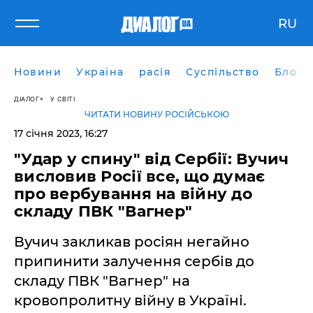
RU
Новини
Україна
расія
Суспільство
Блоги
ДІАЛОГ
У СВІТІ
ЧИТАТИ НОВИНУ РОСІЙСЬКОЮ
17 січня 2023, 16:27
"Удар у спину" від Сербії: Вучич
висловив Росії все, що думає
про вербування на війну до
складу ПВК "Вагнер"
Вучич закликав росіян негайно
припинити залучення сербів до
складу ПВК "Вагнер" на
кровопролитну війну в Україні.