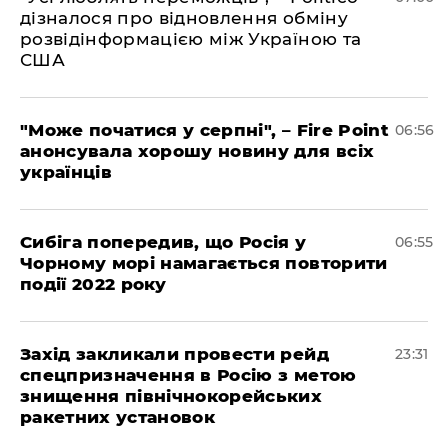
дізналося про відновлення обміну
розвідінформацією між Україною та
США
"Може початися у серпні", – Fire Point
06:56
анонсувала хорошу новину для всіх
українців
Сибіга попередив, що Росія у
06:55
Чорному морі намагається повторити
події 2022 року
​Захід закликали провести рейд
23:31
спецпризначення в Росію з метою
знищення північнокорейських
ракетних установок