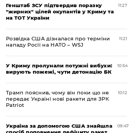
Генштаб ЗСУ підтвердив поразку
11:27
"жирних" цілей окупантів у Криму та
на ТОТ України
Розвідка США дізналася про терміни
11:21
нападу Росії на НАТО – WSJ
У Криму пролунали потужні вибухи:
10:54
вирують пожежі, чути детонацію БК
Трамп пояснив, чому він поки що не
10:12
передає Україні нові ракети для ЗРК
Patriot
Україна за допомогою США знайшла
09:47
спосіб поповнення дефіциту ракет