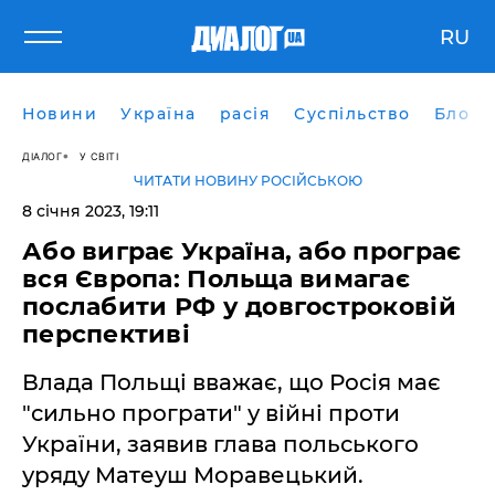
RU
Новини
Україна
расія
Суспільство
Блоги
ДІАЛОГ
У СВІТІ
ЧИТАТИ НОВИНУ РОСІЙСЬКОЮ
8 січня 2023, 19:11
Або виграє Україна, або програє
вся Європа: Польща вимагає
послабити РФ у довгостроковій
перспективі
Влада Польщі вважає, що Росія має
"сильно програти" у війні проти
України, заявив глава польського
уряду Матеуш Моравецький.