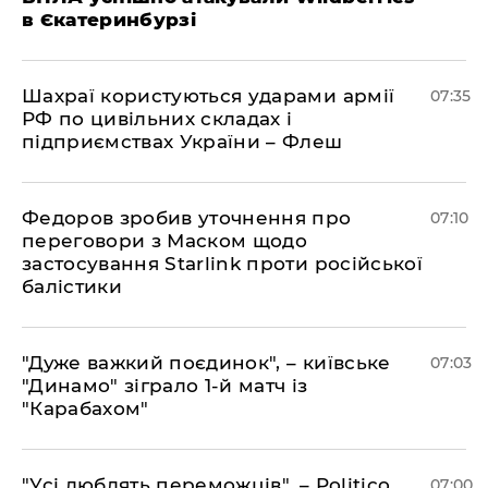
в Єкатеринбурзі
Шахраї користуються ударами армії
07:35
РФ по цивільних складах і
підприємствах України – Флеш
Федоров зробив уточнення про
07:10
переговори з Маском щодо
застосування Starlink проти російської
балістики
"Дуже важкий поєдинок", – київське
07:03
"Динамо" зіграло 1-й матч із
"Карабахом"
"Усі люблять переможців", – Politico
07:00