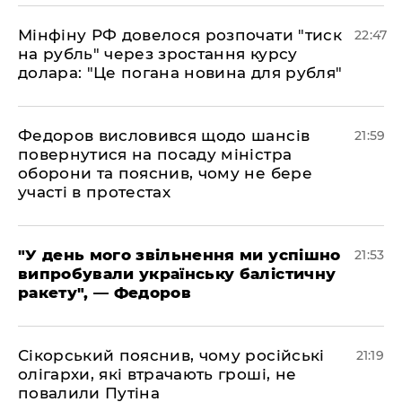
​Мінфіну РФ довелося розпочати "тиск
22:47
на рубль" через зростання курсу
долара: "Це погана новина для рубля"
​Федоров висловився щодо шансів
21:59
повернутися на посаду міністра
оборони та пояснив, чому не бере
участі в протестах
​"У день мого звільнення ми успішно
21:53
випробували українську балістичну
ракету", — Федоров
​Сікорський пояснив, чому російські
21:19
олігархи, які втрачають гроші, не
повалили Путіна