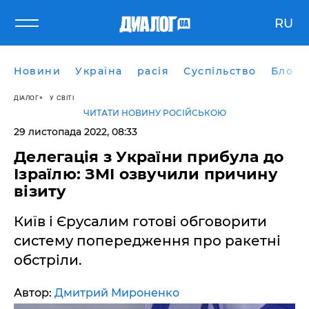
RU
Новини
Україна
расія
Суспільство
Блоги
ДІАЛОГ
У СВІТІ
ЧИТАТИ НОВИНУ РОСІЙСЬКОЮ
29 листопада 2022, 08:33
Делегація з України прибула до
Ізраїлю: ЗМІ озвучили причину
візиту
Київ і Єрусалим готові обговорити
систему попередження про ракетні
обстріли.
Автор:
Дмитрий Мироненко