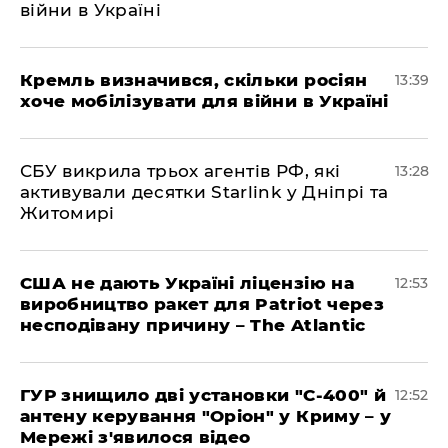
війни в Україні
Кремль визначився, скільки росіян
13:39
хоче мобілізувати для війни в Україні
СБУ викрила трьох агентів РФ, які
13:28
активували десятки Starlink у Дніпрі та
Житомирі
США не дають Україні ліцензію на
12:53
виробництво ракет для Patriot через
несподівану причину – The Atlantic
ГУР знищило дві установки "С-400" й
12:52
антену керування "Оріон" у Криму – у
Мережі з'явилося відео