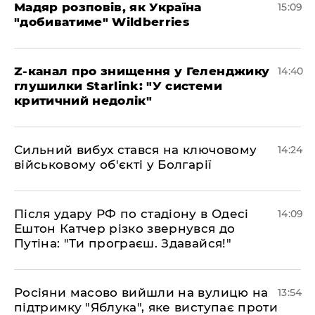
Мадяр розповів, як Україна
15:09
"добиватиме" Wildberries
Z-канал про знищення у Геленджику
14:40
глушилки Starlink: "У системи
критичний недолік"
Сильний вибух стався на ключовому
14:24
військовому об'єкті у Болгарії
Після удару РФ по стадіону в Одесі
14:09
Ештон Катчер різко звернувся до
Путіна: "Ти програєш. Здавайся!"
Росіяни масово вийшли на вулицю на
13:54
підтримку "Яблука", яке виступає проти