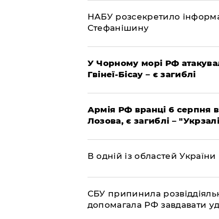
НАБУ розсекретило інформа
Стефанішину
У Чорному морі РФ атакува
Гвінеї-Бісау – є загиблі
Армія РФ вранці 6 серпня в
Лозова, є загиблі – "Укрзал
В одній із областей України
СБУ припинила розвіддіяльн
допомагала РФ завдавати уд