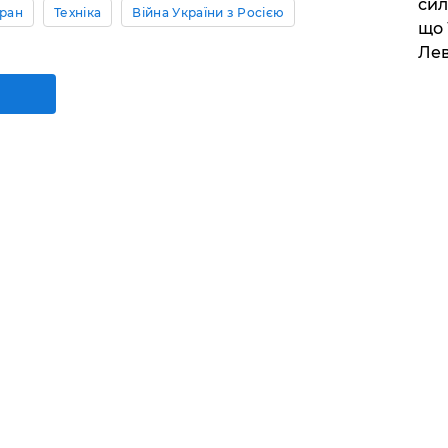
сил
Іран
Техніка
Війна України з Росією
що 
Лев