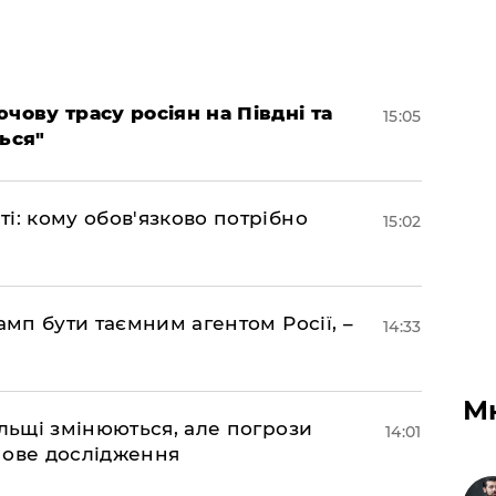
чову трасу росіян на Півдні та
15:05
ься"
і: кому обов'язково потрібно
15:02
амп бути таємним агентом Росії, –
14:33
М
ольщі змінюються, але погрози
14:01
нове дослідження