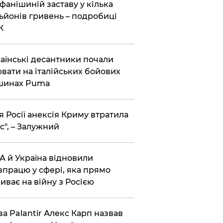
фанішиній заставу у кілька
ьйонів гривень – подробиці
К
аїнські десантники почали
вати на італійських бойових
шинах Puma
я Росії анексія Криму втратила
с", – Залужний
 й Україна відновили
впрацю у сфері, яка прямо
иває на війну з Росією
ва Palantir Алекс Карп назвав