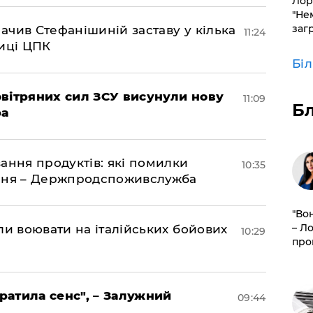
Лор
"Не
заг
чив Стефанішиній заставу у кілька
11:24
биці ЦПК
Бі
вітряних сил ЗСУ висунули нову
11:09
Б
ра
ання продуктів: які помилки
10:35
єння – Держпродспоживслужба
"Во
– Л
ли воювати на італійських бойових
10:29
про
тратила сенс", – Залужний
09:44