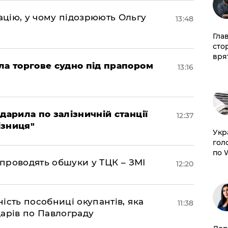
цію, у чому підозрюють Ольгу
13:48
Гла
сто
врят
ла торгове судно під прапором
13:16
дарила по залізничній станції
12:37
ізниця"
​Ук
гол
по 
 проводять обшуки у ТЦК – ЗМІ
12:20
ість пособниці окупантів, яка
11:38
арів по Павлограду