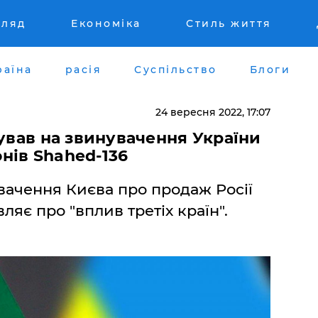
гляд
Економіка
Стиль життя
раїна
расія
Суспільство
Блоги
24 вересня 2022, 17:07
гував на звинувачення України
нів Shahed-136
вачення Києва про продаж Росії
ляє про "вплив третіх країн".