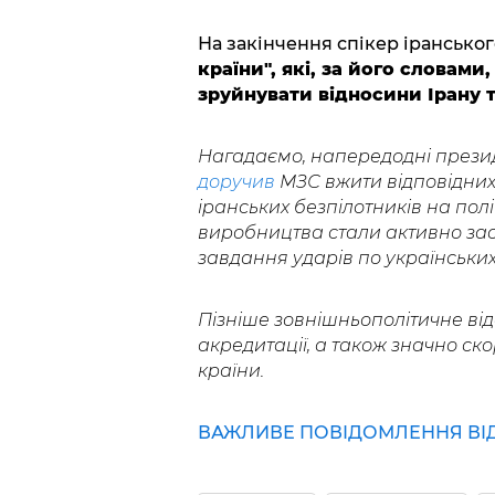
На закінчення спікер ірансько
країни", які, за його словами
зруйнувати відносини Ірану т
Нагадаємо, напередодні прези
доручив
МЗС вжити відповідних 
іранських безпілотників на пол
виробництва стали активно зас
завдання ударів по українських
Пізніше зовнішньополітичне ві
акредитації, а також значно ск
країни.
ВАЖЛИВЕ ПОВІДОМЛЕННЯ ВІД 