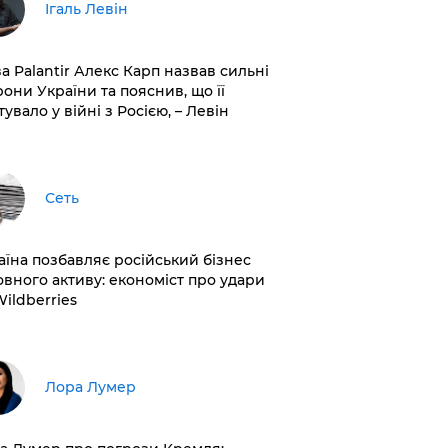
Ігаль Левін
ва Palantir Алекс Карп назвав сильні
рони України та пояснив, що її
увало у війні з Росією, – Левін
Сеть
раїна позбавляє російський бізнес
овного активу: економіст про удари
Wildberries
​Лора Лумер