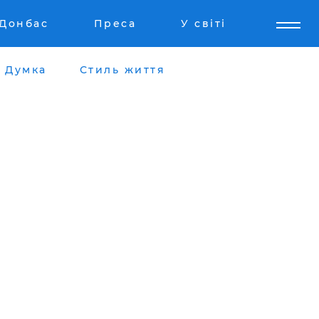
Донбас
Преса
У світі
Думка
Стиль життя