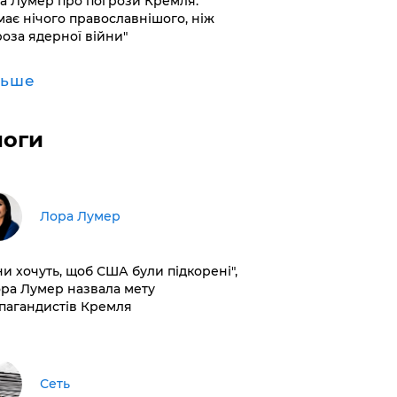
а Лумер про погрози Кремля:
має нічого православнішого, ніж
роза ядерної війни"
льше
логи
​Лора Лумер
ни хочуть, щоб США були підкорені",
ора Лумер назвала мету
пагандистів Кремля
Сеть