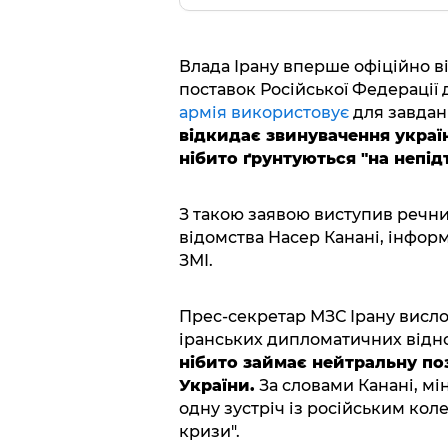
Влада Ірану вперше офіційно в
поставок Російської Федерації 
армія використовує
для завданн
відкидає звинувачення украї
нібито ґрунтуються "на непі
З такою заявою виступив речни
відомства Насер Канані, інфор
ЗМІ.
Прес-секретар МЗС Ірану висло
іранських дипломатичних відно
нібито займає нейтральну поз
України.
За словами Канані, мі
одну зустріч із російським кол
кризи".