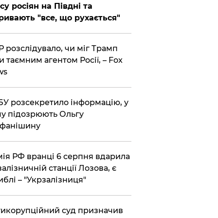
су росіян на Півдні та
ривають "все, що рухається"
 розслідувало, чи міг Трамп
и таємним агентом Росії, – Fox
ws
У розсекретило інформацію, у
у підозрюють Ольгу
ефанішину
ія РФ вранці 6 серпня вдарила
залізничній станції Лозова, є
иблі – "Укрзалізниця"
икорупційний суд призначив