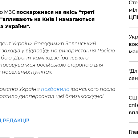
Сте
міл
го МЗС
поскаржився на якісь "треті
ЦП
, "впливають на Київ і намагаються
а України".
Укр
дент України Володимир Зеленський
вою
заходів у відповідь на використання Росією
ма
і бою. Дрони-камікадзе іранського
тосовуватися російською стороною для
"Дл
 населених пунктах.
сен
домство України
позбавило
іранського посла
оротило дипперсонал цієї близькосхідної
США
спі
впл
РЕДАКЦІЇ!
Гла