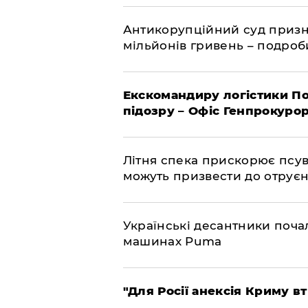
Антикорупційний суд призна
мільйонів гривень – подро
Екскомандиру логістики По
підозру – Офіс Генпрокуро
Літня спека прискорює псув
можуть призвести до отру
Українські десантники поча
машинах Puma
"Для Росії анексія Криму в