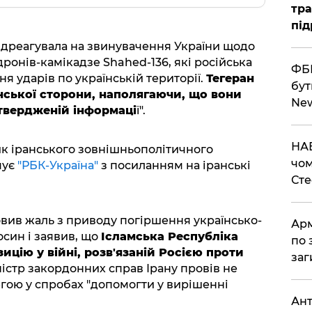
тра
під
ідреагувала на звинувачення України щодо
дронів-камікадзе Shahed-136, які російська
ФБР
я ударів по українській території.
Тегеран
бут
нської сторони, наполягаючи, що вони
Ne
дтвердженій інформаці
ї".
НАБ
к іранського зовнішньополітичного
чом
мує
"РБК-Україна"
з посиланням на іранські
Ст
вив жаль з приводу погіршення українсько-
Арм
син і заявив, що
Ісламська Республіка
по 
ицію у війні, розв'язаній Росією проти
заг
ністр закордонних справ Ірану провів не
егою у спробах "допомогти у вирішенні
Ант