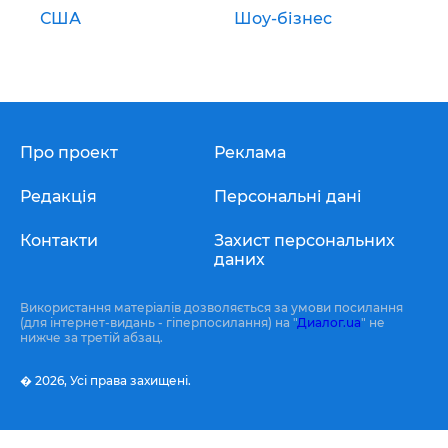
США
Шоу-бізнес
Про проект
Реклама
Редакція
Персональні дані
Контакти
Захист персональних
даних
Використання матеріалів дозволяється за умови посилання
(для інтернет-видань - гіперпосилання) на "
Диалог.ua
" не
нижче за третій абзац.
� 2026,
Усі права захищені.