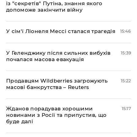
із "секретів" Путіна, знання якого
допоможе закінчити війну
У сім'ї Ліонеля Мессі сталася трагедія
15:46
У Геленджику після сильних вибухів
15:39
почалася масова евакуація
Продавцям Wildberries загрожують
15:22
масові банкрутства – Reuters
Жданов порадував хорошими
15:17
новинами з Росії та припустив, що
буде далі