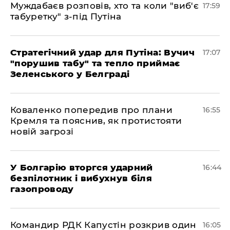
Муждабаєв розповів, хто та коли "виб'є
17:59
табуретку" з-під Путіна
Стратегічний удар для Путіна: Вучич
17:07
"порушив табу" та тепло приймає
Зеленського у Белграді
Коваленко попередив про плани
16:55
Кремля та пояснив, як протистояти
новій загрозі
У Болгарію вторгся ударний
16:44
безпілотник і вибухнув біля
газопроводу
Командир РДК Капустін розкрив один
16:05