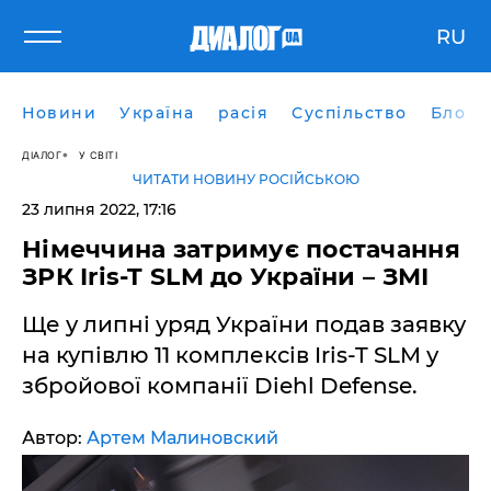
RU
Новини
Україна
расія
Суспільство
Блоги
ДІАЛОГ
У СВІТІ
ЧИТАТИ НОВИНУ РОСІЙСЬКОЮ
23 липня 2022, 17:16
Німеччина затримує постачання
ЗРК Iris-T SLM до України – ЗМІ
Ще у липні уряд України подав заявку
на купівлю 11 комплексів Iris-T SLM у
збройової компанії Diehl Defense.
Автор:
Артем Малиновский