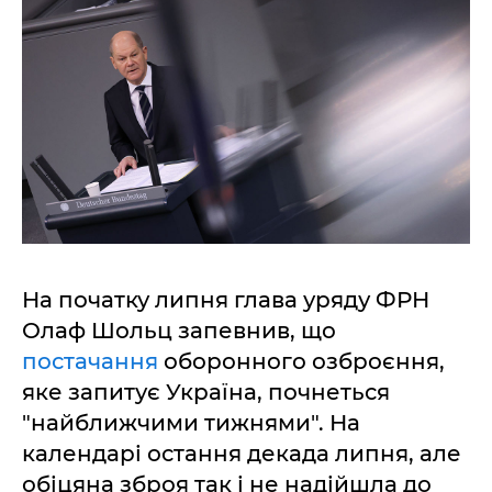
На початку липня глава уряду ФРН
Олаф Шольц запевнив, що
постачання
оборонного озброєння,
яке запитує Україна, почнеться
"найближчими тижнями". На
календарі остання декада липня, але
обіцяна зброя так і не надійшла до