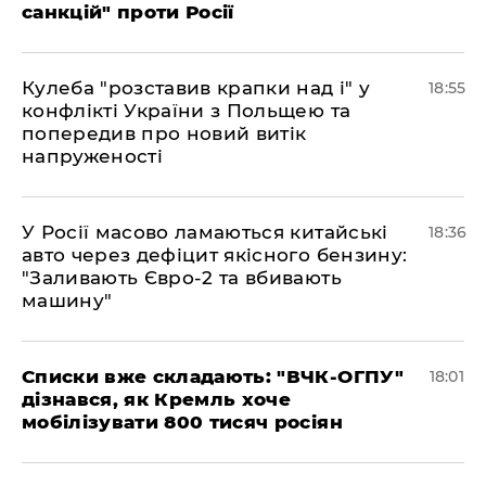
санкцій" проти Росії
Кулеба "розставив крапки над і" у
18:55
конфлікті України з Польщею та
попередив про новий витік
напруженості
У Росії масово ламаються китайські
18:36
авто через дефіцит якісного бензину:
"Заливають Євро-2 та вбивають
машину"
Списки вже складають: "ВЧК-ОГПУ"
18:01
дізнався, як Кремль хоче
мобілізувати 800 тисяч росіян